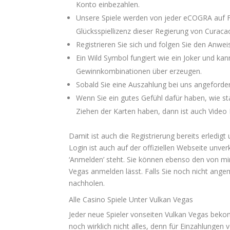
Konto einbezahlen.
Unsere Spiele werden von jeder eCOGRA auf Fa
Glücksspiellizenz dieser Regierung von Curaca
Registrieren Sie sich und folgen Sie den Anw
Ein Wild Symbol fungiert wie ein Joker und k
Gewinnkombinationen über erzeugen.
Sobald Sie eine Auszahlung bei uns angefordert
Wenn Sie ein gutes Gefühl dafür haben, wie st
Ziehen der Karten haben, dann ist auch Video P
Damit ist auch die Registrierung bereits erledigt
Login ist auch auf der offiziellen Webseite unv
‘Anmelden’ steht. Sie können ebenso den von mir
Vegas anmelden lässt. Falls Sie noch nicht ange
nachholen.
Alle Casino Spiele Unter Vulkan Vegas
Jeder neue Spieler vonseiten Vulkan Vegas beko
noch wirklich nicht alles, denn für Einzahlungen