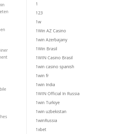
1
hin
ieten
123
1w
den
1Win AZ Casino
1win Azerbajany
r
1Win Brasil
einer
ment
1WIN Casino Brasil
1win casino spanish
1win fr
1win India
bile
1WIN Official In Russia
1win Turkiye
1win uzbekistan
ches
1winRussia
1xbet