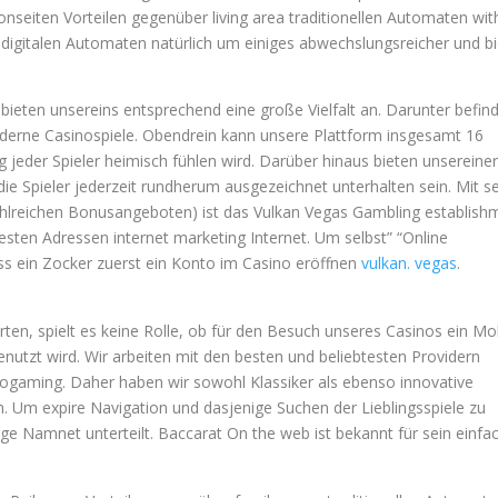
nseiten Vorteilen gegenüber living area traditionellen Automaten wit
h digitalen Automaten natürlich um einiges abwechslungsreicher und b
n bieten unsereins entsprechend eine große Vielfalt an. Darunter befin
oderne Casinospiele. Obendrein kann unsere Plattform insgesamt 16
g jeder Spieler heimisch fühlen wird. Darüber hinaus bieten unsereine
ie Spieler jederzeit rundherum ausgezeichnet unterhalten sein. Mit s
ahlreichen Bonusangeboten) ist das Vulkan Vegas Gambling establish
sten Adressen internet marketing Internet. Um selbst” “Online
ss ein Zocker zuerst ein Konto im Casino eröffnen
vulkan. vegas
.
en, spielt es keine Rolle, ob für den Besuch unseres Casinos ein Mo
utzt wird. Wir arbeiten mit den besten und beliebtesten Providern
ogaming. Daher haben wir sowohl Klassiker als ebenso innovative
 Um expire Navigation und dasjenige Suchen der Lieblingsspiele zu
ige Namnet unterteilt. Baccarat On the web ist bekannt für sein einfa