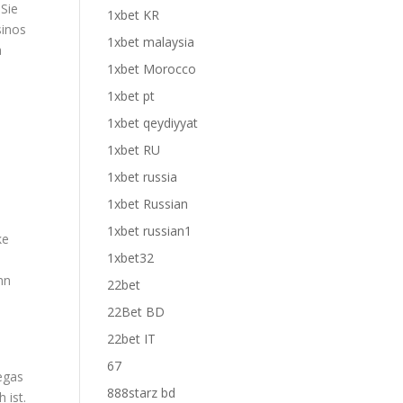
 Sie
1xbet KR
sinos
1xbet malaysia
h
1xbet Morocco
1xbet pt
1xbet qeydiyyat
1xbet RU
1xbet russia
1xbet Russian
1xbet russian1
ke
1xbet32
nn
22bet
22Bet BD
22bet IT
67
Vegas
888starz bd
 ist.