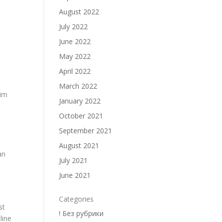
August 2022
July 2022
June 2022
May 2022
April 2022
March 2022
eim
January 2022
October 2021
September 2021
August 2021
an
July 2021
June 2021
Categories
st
! Без рубрики
line