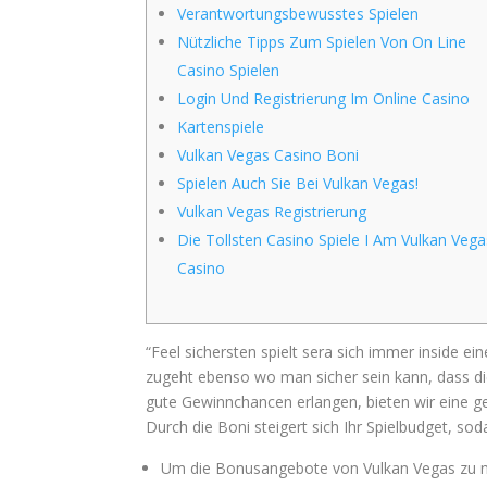
Verantwortungsbewusstes Spielen
Nützliche Tipps Zum Spielen Von On Line
Casino Spielen
Login Und Registrierung Im Online Casino
Kartenspiele
Vulkan Vegas Casino Boni
Spielen Auch Sie Bei Vulkan Vegas!
Vulkan Vegas Registrierung
Die Tollsten Casino Spiele I Am Vulkan Vega
Casino
“Feel sichersten spielt sera sich immer inside e
zugeht ebenso wo man sicher sein kann, dass d
gute Gewinnchancen erlangen, bieten wir eine g
Durch die Boni steigert sich Ihr Spielbudget, so
Um die Bonusangebote von Vulkan Vegas zu nut