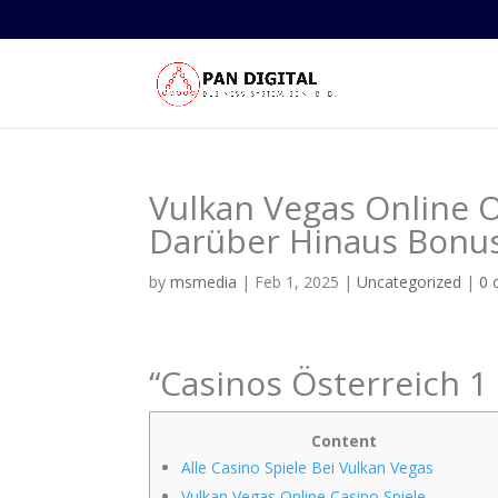
Vulkan Vegas Online O
Darüber Hinaus Bonus
by
msmedia
|
Feb 1, 2025
|
Uncategorized
|
0 
“Casinos Österreich 1
Content
Alle Casino Spiele Bei Vulkan Vegas
Vulkan Vegas Online Casino Spiele