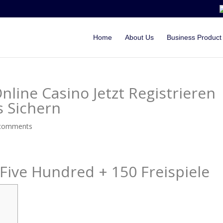
Home
About Us
Business Product
nline Casino Jetzt Registrieren
 Sichern
comments
 Five Hundred + 150 Freispiele