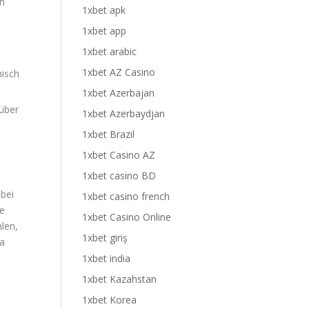
en
1xbet apk
1xbet app
1xbet arabic
1xbet AZ Casino
misch
1xbet Azerbajan
 über
1xbet Azerbaydjan
1xbet Brazil
1xbet Casino AZ
1xbet casino BD
 bei
1xbet casino french
ne
1xbet Casino Online
len,
1xbet giriş
da
1xbet india
1xbet Kazahstan
1xbet Korea