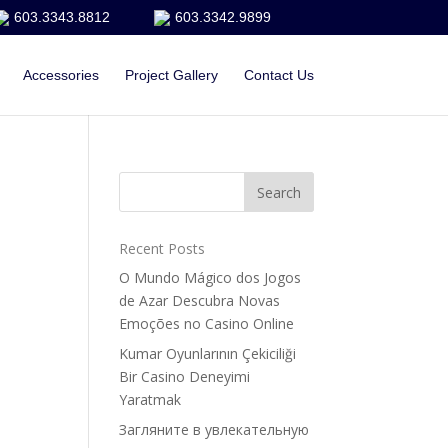
603.3343.8812
603.3342.9899
Accessories
Project Gallery
Contact Us
Recent Posts
O Mundo Mágico dos Jogos
de Azar Descubra Novas
Emoções no Casino Online
Kumar Oyunlarının Çekiciliği
Bir Casino Deneyimi
Yaratmak
Загляните в увлекательную