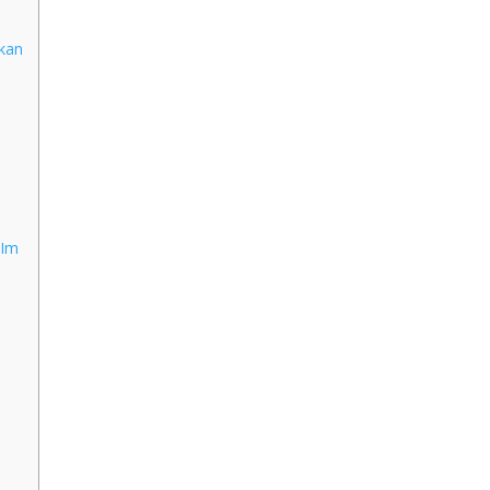
lkan
 Im