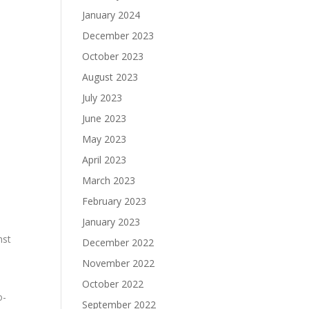
January 2024
December 2023
October 2023
August 2023
July 2023
June 2023
May 2023
April 2023
March 2023
February 2023
January 2023
hst
December 2022
November 2022
October 2022
o-
September 2022