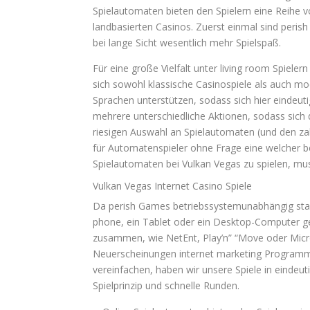
Spielautomaten bieten den Spielern eine Reihe vo
landbasierten Casinos. Zuerst einmal sind peris
bei lange Sicht wesentlich mehr Spielspaß.
Für eine große Vielfalt unter living room Spieler
sich sowohl klassische Casinospiele als auch m
Sprachen unterstützen, sodass sich hier eindeuti
mehrere unterschiedliche Aktionen, sodass sich d
riesigen Auswahl an Spielautomaten (und den z
für Automatenspieler ohne Frage eine welcher be
Spielautomaten bei Vulkan Vegas zu spielen, mu
Vulkan Vegas Internet Casino Spiele
Da perish Games betriebssystemunabhängig start
phone, ein Tablet oder ein Desktop-Computer gen
zusammen, wie NetEnt, Play’n” “Move oder Micr
Neuerscheinungen internet marketing Programm.
vereinfachen, haben wir unsere Spiele in eindeut
Spielprinzip und schnelle Runden.