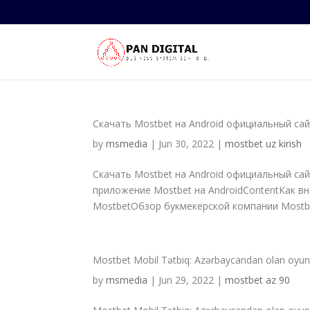
Скачать Mostbet на Android официальный са
by
msmedia
|
Jun 30, 2022
|
mostbet uz kirish
Скачать Mostbet на Android официальный са
приложение Mostbet на AndroidContentКак в
MostbetОбзор букмекерской компании Mostbe
Mostbet Mobil Tətbiq: Azərbaycandan olan oyun
by
msmedia
|
Jun 29, 2022
|
mostbet az 90