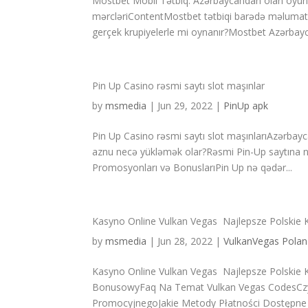
Mostbet Mobil Tətbiq: Azərbaycandan olan oyun
mərcləriContentMostbet tətbiqi barədə məlumatQ
gerçek krupiyelerle mi oynanır?Mostbet Azərbayc
Pin Up Casino rəsmi saytı slot maşınlar
by
msmedia
|
Jun 29, 2022
|
PinUp apk
Pin Up Casino rəsmi saytı slot maşınlarıAzərbay
aznu necə yükləmək olar?Rəsmi Pin-Up saytına n
Promosyonları və BonuslarıPin Up nə qədər...
Kasyno Online Vulkan Vegas ️ Najlepsze Polskie
by
msmedia
|
Jun 28, 2022
|
VulkanVegas Pola
Kasyno Online Vulkan Vegas ️ Najlepsze Polsk
BonusowyFaq Na Temat Vulkan Vegas CodesCzy
PromocyjnegoJakie Metody Płatności Dostępne Są