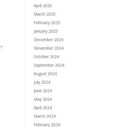
April 2025
March 2025
February 2025
January 2025
December 2024
r?
November 2024
October 2024
September 2024
August 2024
July 2024
June 2024
May 2024
April 2024
March 2024
February 2024