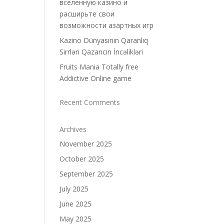
вселенную казино и
расширьте свои
возможности азартных игр
Kazino Dünyasının Qaranlıq
Sirrləri Qazancın İncəlikləri
Fruits Mania Totally free
Addictive Online game
Recent Comments
Archives
November 2025
October 2025
September 2025
July 2025
June 2025
May 2025