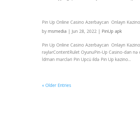
Pin Up Online Casino Azerbaycan ️ Onlayn Kazin
by
msmedia
|
Jun 28, 2022
|
PinUp apk
Pin Up Online Casino Azerbaycan ️ Onlayn Kazino
rəylərContentRulet OyunuPin-Up Casino-dan nə 
İdman mərcləri Pin Upcü ildə Pin Up kazino...
« Older Entries