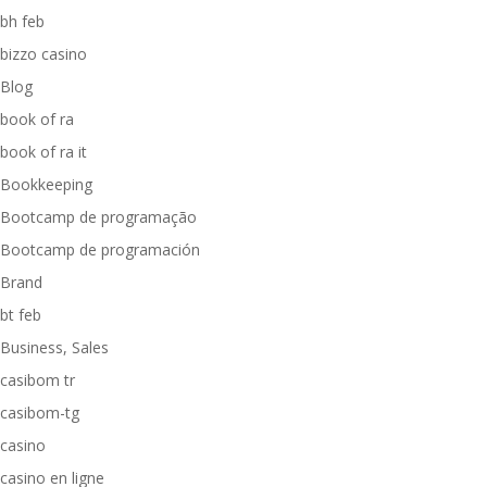
bh feb
bizzo casino
Blog
book of ra
book of ra it
Bookkeeping
Bootcamp de programação
Bootcamp de programación
Brand
bt feb
Business, Sales
casibom tr
casibom-tg
casino
casino en ligne