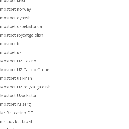
mostbet kirish
mostbet norway
mostbet oynash
mostbet ozbekistonda
mostbet royxatga olish
mostbet tr
mostbet uz
Mostbet UZ Casino
Mostbet UZ Casino Online
mostbet uz kirish
Mostbet UZ ro'yxatga olish
Mostbet Uzbekistan
mostbet-ru-serg
Mr Bet casino DE
mr jack bet brazil