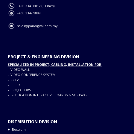
+603.3343.8812 (5 Lines)
+603.3342.9899
sales@pandigital.com.my
PROJECT & ENGINEERING DIVISION
SPECIALIZED IN PROJECT, CABLING, INSTALLATION FOR:
–
VIDEO WALL
–
VIDEO CONFERENCE SYSTEM
–
CCTV
–
IP PBX
–
PROJECTORS
–
E-EDUCATION INTERACTIVE BOARDS & SOFTWARE
DISTRIBUTION DIVISION
Rostrum