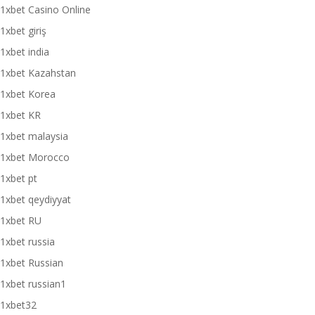
1xbet Casino Online
1xbet giriş
1xbet india
1xbet Kazahstan
1xbet Korea
1xbet KR
1xbet malaysia
1xbet Morocco
1xbet pt
1xbet qeydiyyat
1xbet RU
1xbet russia
1xbet Russian
1xbet russian1
1xbet32