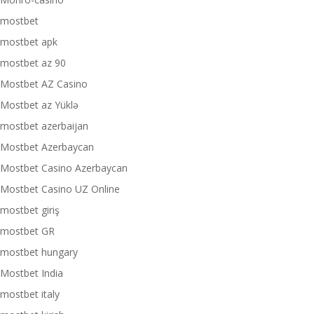
mostbet
mostbet apk
mostbet az 90
Mostbet AZ Casino
Mostbet az Yüklə
mostbet azerbaijan
Mostbet Azerbaycan
Mostbet Casino Azerbaycan
Mostbet Casino UZ Online
mostbet giriş
mostbet GR
mostbet hungary
Mostbet India
mostbet italy