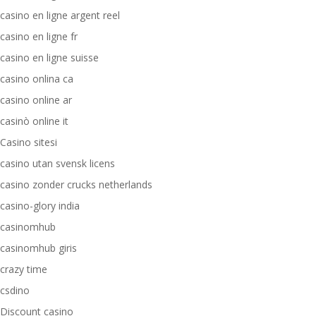
casino en ligne argent reel
casino en ligne fr
casino en ligne suisse
casino onlina ca
casino online ar
casinò online it
Casino sitesi
casino utan svensk licens
casino zonder crucks netherlands
casino-glory india
casinomhub
casinomhub giris
crazy time
csdino
Discount casino