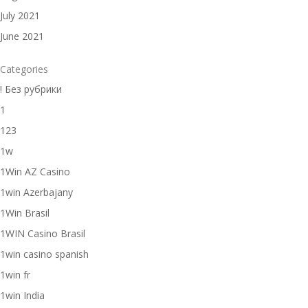
July 2021
June 2021
Categories
! Без рубрики
1
123
1w
1Win AZ Casino
1win Azerbajany
1Win Brasil
1WIN Casino Brasil
1win casino spanish
1win fr
1win India