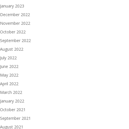
January 2023
December 2022
November 2022
October 2022
September 2022
August 2022
July 2022
June 2022
May 2022
April 2022
March 2022
January 2022
October 2021
September 2021
August 2021