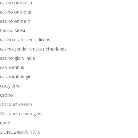
casino onlina ca
casino online ar
casinò online it
Casino sitesi
casino utan svensk licens
casino zonder crucks netherlands
casino-glory india
casinomhub
casinomhub giris
crazy time
csdino
Discount casino
Discount casino giris
done
DONE 240679 17.10