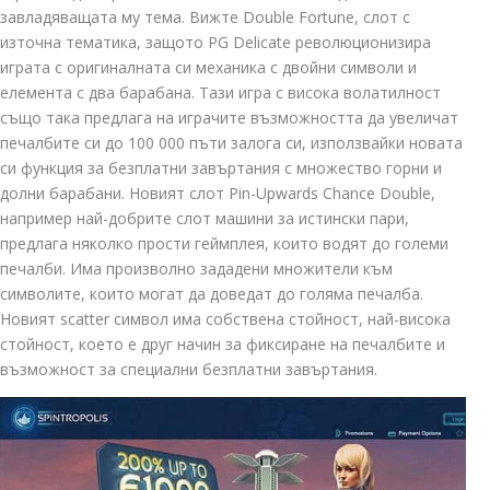
завладяващата му тема. Вижте Double Fortune, слот с
източна тематика, защото PG Delicate революционизира
играта с оригиналната си механика с двойни символи и
елемента с два барабана. Тази игра с висока волатилност
също така предлага на играчите възможността да увеличат
печалбите си до 100 000 пъти залога си, използвайки новата
си функция за безплатни завъртания с множество горни и
долни барабани. Новият слот Pin-Upwards Chance Double,
например най-добрите слот машини за истински пари,
предлага няколко прости геймплея, които водят до големи
печалби. Има произволно зададени множители към
символите, които могат да доведат до голяма печалба.
Новият scatter символ има собствена стойност, най-висока
стойност, което е друг начин за фиксиране на печалбите и
възможност за специални безплатни завъртания.