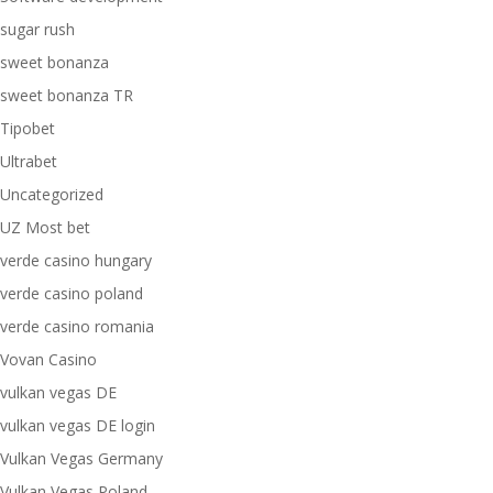
sugar rush
sweet bonanza
sweet bonanza TR
Tipobet
Ultrabet
Uncategorized
UZ Most bet
verde casino hungary
verde casino poland
verde casino romania
Vovan Casino
vulkan vegas DE
vulkan vegas DE login
Vulkan Vegas Germany
Vulkan Vegas Poland