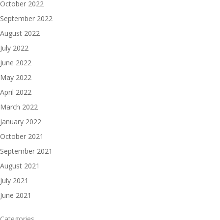
October 2022
September 2022
August 2022
July 2022
June 2022
May 2022
April 2022
March 2022
January 2022
October 2021
September 2021
August 2021
July 2021
June 2021
Categories