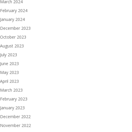
March 2024
February 2024
January 2024
December 2023
October 2023
August 2023
July 2023
June 2023
May 2023
April 2023
March 2023
February 2023
January 2023
December 2022
November 2022