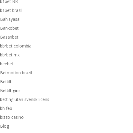
b1bet BR
b1bet brazil
Bahisyasal
Bankobet
Basaribet
bbrbet colombia
bbrbet mx
beebet
Betmotion brazil
Bettilt
Bettilt giris
betting utan svensk licens
bh feb
bizzo casino
Blog