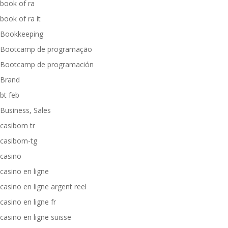
book of ra
book of ra it
Bookkeeping
Bootcamp de programação
Bootcamp de programación
Brand
bt feb
Business, Sales
casibom tr
casibom-tg
casino
casino en ligne
casino en ligne argent reel
casino en ligne fr
casino en ligne suisse