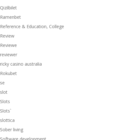
Qizilbilet
Ramenbet
Reference & Education, College
Review
Reviewe
reviewer
ricky casino australia
Rokubet
se
slot
Slots
Slots`
slottica
Sober living
Software development