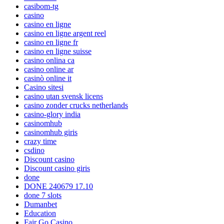
casibom-tg
casino
casino en ligne
casino en ligne argent reel
casino en ligne fr
casino en ligne suisse
casino onlina ca
casino online ar
casinò online it
Casino sitesi
casino utan svensk licens
casino zonder crucks netherlands
casino-glory india
casinomhub
casinomhub giris
crazy time
csdino
Discount casino
Discount casino giris
done
DONE 240679 17.10
done 7 slots
Dumanbet
Education
Fair Go Casino