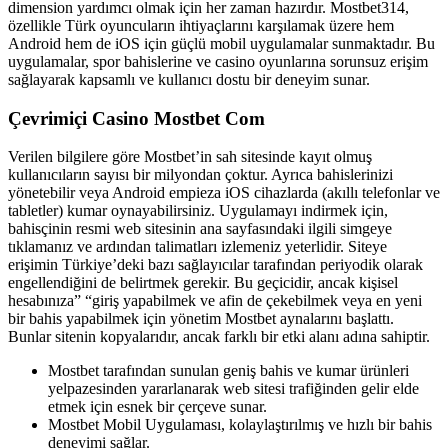
dimension yardımcı olmak için her zaman hazırdır. Mostbet314,
özellikle Türk oyuncuların ihtiyaçlarını karşılamak üzere hem
Android hem de iOS için güçlü mobil uygulamalar sunmaktadır. Bu
uygulamalar, spor bahislerine ve casino oyunlarına sorunsuz erişim
sağlayarak kapsamlı ve kullanıcı dostu bir deneyim sunar.
Çevrimiçi Casino Mostbet Com
Verilen bilgilere göre Mostbet’in sah sitesinde kayıt olmuş
kullanıcıların sayısı bir milyondan çoktur. Ayrıca bahislerinizi
yönetebilir veya Android empieza iOS cihazlarda (akıllı telefonlar ve
tabletler) kumar oynayabilirsiniz. Uygulamayı indirmek için,
bahisçinin resmi web sitesinin ana sayfasındaki ilgili simgeye
tıklamanız ve ardından talimatları izlemeniz yeterlidir. Siteye
erişimin Türkiye’deki bazı sağlayıcılar tarafından periyodik olarak
engellendiğini de belirtmek gerekir. Bu geçicidir, ancak kişisel
hesabınıza” “giriş yapabilmek ve afin de çekebilmek veya en yeni
bir bahis yapabilmek için yönetim Mostbet aynalarını başlattı.
Bunlar sitenin kopyalarıdır, ancak farklı bir etki alanı adına sahiptir.
Mostbet tarafından sunulan geniş bahis ve kumar ürünleri
yelpazesinden yararlanarak web sitesi trafiğinden gelir elde
etmek için esnek bir çerçeve sunar.
Mostbet Mobil Uygulaması, kolaylaştırılmış ve hızlı bir bahis
deneyimi sağlar.