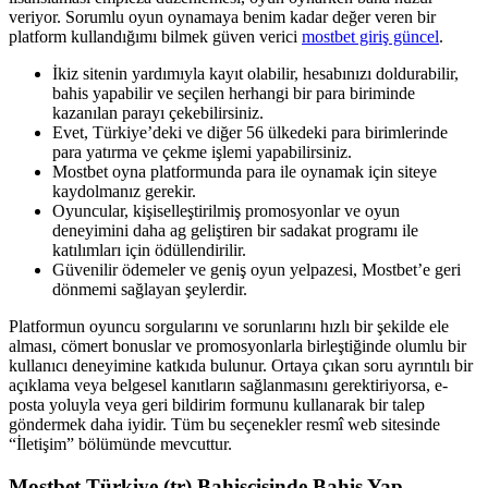
veriyor. Sorumlu oyun oynamaya benim kadar değer veren bir
platform kullandığımı bilmek güven verici
mostbet giriş güncel
.
İkiz sitenin yardımıyla kayıt olabilir, hesabınızı doldurabilir,
bahis yapabilir ve seçilen herhangi bir para biriminde
kazanılan parayı çekebilirsiniz.
Evet, Türkiye’deki ve diğer 56 ülkedeki para birimlerinde
para yatırma ve çekme işlemi yapabilirsiniz.
Mostbet oyna platformunda para ile oynamak için siteye
kaydolmanız gerekir.
Oyuncular, kişiselleştirilmiş promosyonlar ve oyun
deneyimini daha ag geliştiren bir sadakat programı ile
katılımları için ödüllendirilir.
Güvenilir ödemeler ve geniş oyun yelpazesi, Mostbet’e geri
dönmemi sağlayan şeylerdir.
Platformun oyuncu sorgularını ve sorunlarını hızlı bir şekilde ele
alması, cömert bonuslar ve promosyonlarla birleştiğinde olumlu bir
kullanıcı deneyimine katkıda bulunur. Ortaya çıkan soru ayrıntılı bir
açıklama veya belgesel kanıtların sağlanmasını gerektiriyorsa, e-
posta yoluyla veya geri bildirim formunu kullanarak bir talep
göndermek daha iyidir. Tüm bu seçenekler resmî web sitesinde
“İletişim” bölümünde mevcuttur.
Mostbet Türkiye (tr) Bahisçisinde Bahis Yap