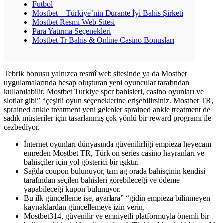
Futbol
Mostbet – Türkiye’nin Durante İyi Bahis Şirketi
Mostbet Resmi Web Sitesi
Para Yatırma Seçenekleri
Mostbet Tr Bahis & Online Casino Bonusları
Tebrik bonusu yalnızca resmî web sitesinde ya da Mostbet
uygulamalarında hesap oluşturan yeni oyuncular tarafından
kullanılabilir. Mostbet Turkiye spor bahisleri, casino oyunları ve
slotlar gibi” “çeşitli oyun seçeneklerine erişebilirsiniz. Mostbet TR,
sprained ankle treatment yeni gelenler sprained ankle treatment de
sadık müşteriler için tasarlanmış çok yönlü bir reward programı ile
cezbediyor.
İnternet oyunları dünyasında güvenilirliği empieza heyecanı
emreden Mostbet TR, Türk on series casino hayranları ve
bahisçiler için yol gösterici bir ışıktır.
Sağda coupon bulunuyor, tam ag orada bahisçinin kendisi
tarafından seçilen bahisleri görebileceği ve ödeme
yapabileceği kupon bulunuyor.
Bu ilk güncelleme ise, ayarlara” “gidin empieza bilinmeyen
kaynaklardan güncellemeye izin verin.
Mostbet314, güvenilir ve emniyetli platformuyla önemli bir