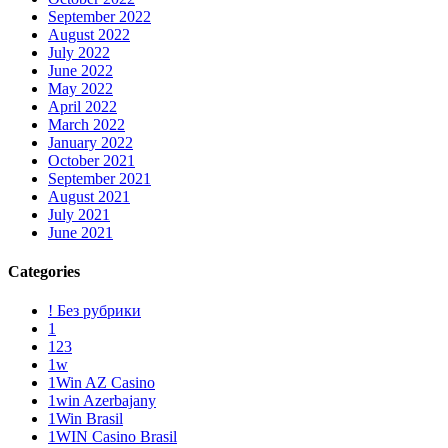
September 2022
August 2022
July 2022
June 2022
May 2022
April 2022
March 2022
January 2022
October 2021
September 2021
August 2021
July 2021
June 2021
Categories
! Без рубрики
1
123
1w
1Win AZ Casino
1win Azerbajany
1Win Brasil
1WIN Casino Brasil