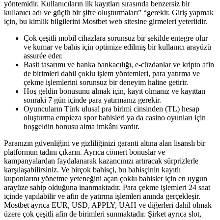
yöntemidir. Kullanıcıların ilk kayıtları sırasında benzersiz bir
kullanıcı adı ve güçlü bir şifre oluşturmaları” “gerekir. Giriş yapmak
için, bu kimlik bilgilerini Mostbet web sitesine girmeleri yeterlidir.
Çok çeşitli mobil cihazlara sorunsuz bir şekilde entegre olur
ve kumar ve bahis için optimize edilmiş bir kullanıcı arayüzü
assurée eder.
Basit tasarımı ve banka bankacılığı, e-cüzdanlar ve kripto afin
de birimleri dahil çoklu işlem yöntemleri, para yatırma ve
çekme işlemlerini sorunsuz bir deneyim haline getirir.
Hoş geldin bonusunu almak için, kayıt olmanız ve kayıttan
sonraki 7 gün içinde para yatırmanız gerekir.
Oyuncuların Türk ulusal pra birimi cinsinden (TL) hesap
oluşturma empieza spor bahisleri ya da casino oyunları için
hoşgeldin bonusu alma imkânı vardır.
Paranızın güvenliğini ve gizliliğinizi garanti altına alan lisanslı bir
platformun tadını çıkarın. Ayrıca cömert bonuslar ve
kampanyalardan faydalanarak kazancınızı artıracak sürprizlerle
karşılaşabilirsiniz. Ve birçok bahisçi, bu bahisçinin kayıtlı
kuponlarını yönetme yeteneğini açan çoklu bahisler için en uygun
arayüze sahip olduğuna inanmaktadır. Para çekme işlemleri 24 saat
içinde yapılabilir ve afin de yatırma işlemleri anında gerçekleşir.
Mostbet ayrıca EUR, USD, APPLY, UAH ve diğerleri dahil olmak
üzere çok çeşitli afin de birimleri sunmaktadır. Şirket ayrıca slot,