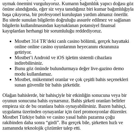
uymak önemini vurguluyoruz. Kumarın bağımlılık yapıcı doğası göz
önüne alındığında, eğer siz veya tanıdığınız biri kumar bağımlılığıyla
başa çıkıyorsa, bir profesyonel kuruluştan yardım almanız önerilir.
Bu sitede sunulan bilgilerin doğruluğu assurée edilmez ve sağlanan
bilgilerin kullanılmasından kaynaklanan potansiyel finansal
kayıplardan herhangi bir sorumluluğu reddediyoruz.
Mostbet 314 TR’deki canlı casino bölümü, gerçek hayattaki
online online casino oyunlarının heyecanını ekranınıza
getiriyor.
Mostbet’i Android ve iOS işletim sistemli cihazlara
indirebilirsiniz.
Bunu göz önünde bulundurmaya değer live-gazino demo
modu kullanılamaz.
Mostbet, mükemmel oranlar ve çok çeşitli bahis seçenekleri
sunan güvenilir bir bahis şirketidir.
Olağan bahislerde, bir bahisçiyle bir etkinliğin sonucuna veya bir
oyunun sonucuna bahis oynarsınız. Bahis şirketi oranları belirler
empieza siz de bu oranlara bahis oynayabilirsiniz. Bazen bahisçi,
uygulama üzerinden oynayanlar için özel promosyonlar düzenler.
Mostbet Türkiye bahis ve casino yasal bahis pazarına çoğu
rakibinden daha sonra “girdi”. Bu gerçek bile, şirketten hızlı ve
zamanında teknolojik çözümler talep etti.