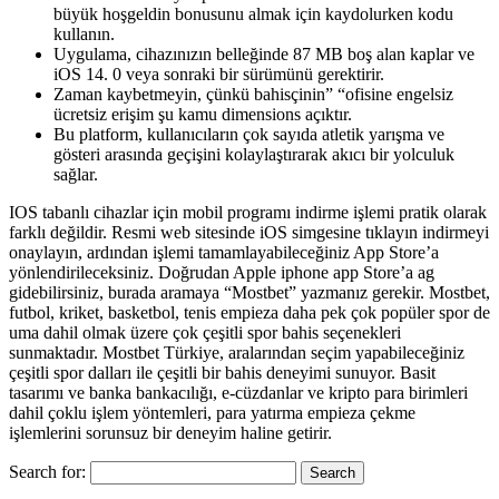
büyük hoşgeldin bonusunu almak için kaydolurken kodu
kullanın.
Uygulama, cihazınızın belleğinde 87 MB boş alan kaplar ve
iOS 14. 0 veya sonraki bir sürümünü gerektirir.
Zaman kaybetmeyin, çünkü bahisçinin” “ofisine engelsiz
ücretsiz erişim şu kamu dimensions açıktır.
Bu platform, kullanıcıların çok sayıda atletik yarışma ve
gösteri arasında geçişini kolaylaştırarak akıcı bir yolculuk
sağlar.
IOS tabanlı cihazlar için mobil programı indirme işlemi pratik olarak
farklı değildir. Resmi web sitesinde iOS simgesine tıklayın indirmeyi
onaylayın, ardından işlemi tamamlayabileceğiniz App Store’a
yönlendirileceksiniz. Doğrudan Apple iphone app Store’a ag
gidebilirsiniz, burada aramaya “Mostbet” yazmanız gerekir. Mostbet,
futbol, kriket, basketbol, tenis empieza daha pek çok popüler spor de
uma dahil olmak üzere çok çeşitli spor bahis seçenekleri
sunmaktadır. Mostbet Türkiye, aralarından seçim yapabileceğiniz
çeşitli spor dalları ile çeşitli bir bahis deneyimi sunuyor. Basit
tasarımı ve banka bankacılığı, e-cüzdanlar ve kripto para birimleri
dahil çoklu işlem yöntemleri, para yatırma empieza çekme
işlemlerini sorunsuz bir deneyim haline getirir.
Search for: