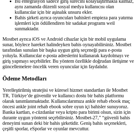
Bu entegrasyon sadece giriş sürecini kolaylaştırmakla kalmaz,
aynı zamanda düzenli sosyal medya kullanıcısı olan
kullanıcılar için bir aşinalık unsuru ekler.
Bahis şirketi ayrıca oyuncuları bahisleri empieza para yatırma
işlemleri için ödüllendiren bir sadakat programı weil
sunmaktadır.
Mostbet ayrıca iOS ve Android cihazlar için bir mobil uygulama
sunar, böylece hareket halindeyken bahis oynayabilirsiniz. Mostbet
tarafından sunulan bir başka uygun giriş seçeneği para e-posta
yoluyla. Kullanıcılar e-posta adreslerini kullanarak kaydolmayı ve
giriş yapmayı seçebilirler. Bu yöntem özellikle doğrudan iletişime ve
güncellemelere öncelik veren oyuncular için faydalıdır.
Ödeme Metodları
Yerelleştirilmiş stratejisi ve küresel hizmet standartları ile Mostbet
TR, Türkiye’de güvenilir ve kullanıcı dostu bir bahis platformu
olarak tanımlanmaktadır. Kullanıcılarımıza ankle rehab ebook maç
öncesi ankle joint rehab ebook sobre oyun içi bahisler sunuyoruz.
Banka kartları, e-cüzdanlar veya kripto para birimi olsun, sizin için
durante uygun yöntemi seçebilirsiniz. Mostbet-27,” “güvenli bahis
deneyimi sunan deki bir bahis şirketidir. Geniş bahis seçenekleri,
çeşitli sporlar, eSporlar ve oyunlar mevcuttur.