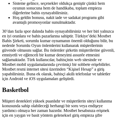
Sisteme gelince, seçenekler oldukça geniştir çünkü hem
oyunun sonucuna hem de handikaba, toplam empieza
diğerlerine bahis oynayabilirsiniz.
Hoş geldin bonusu, nakit iade ve sadakat programı gibi
avantajlı promosyonlar sunulmaktadır.
30’dan fazla spor dalında bahis oynayabilirsiniz ve her biri yalnızca
en iyi oranlara ve bahis pazarlarına sahiptir. Türkiye’deki Mostbet
Bahis Şirketi, sorumlu kumar oynamanın önemli olduğunu bilir, bu
nedenle Sorumlu Oyun önlemlerini kullanarak müşterilerinin
güvende olmasını sağlar. Bu önlemler şirketin müşterilerine güvenli,
emniyetli ve eğlenceli bir kumar deneyimi assurée etmesini
sağlamaktadır. Türk kullanıcılar, bahisçinin web sitesinde ve
Mostbet mobil uygulamalarında çevrimiçi bir sohbete erişebilirler.
Mostbet resmi internet sitesi üzerinden “Kişisel Hesap” a giriş
yapabilirsiniz. Buna ek olarak, bahisçi akıllı telefonlar ve tabletler
için Android ve iOS uygulamaları geliştirdi.
Basketbol
Müşteri destekleri yüksek puanlıdır ve müşterilerin siteyi kullanma
konusunda sahip olabileceği herhangi bir soru veya endişeye
yardımcı olmaya her zaman hazırdır. Mostbet hesabınıza erişmek
için en yaygın ve basit yöntem geleneksel giriş empieza şifre