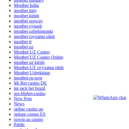
mostbet hungary
Mostbet India
mostbet italy
mostbet kirish
mostbet norway
mostbet oynash
mostbet ozbekistonda
mostbet royxatga olish
mostbet tr
mostbet uz
Mostbet UZ Casino
Mostbet UZ Casino Online
mostbet uz kirish
Mostbet UZ ro'yxatga olish
Mostbet Uzbekistan
mostbet-ru-serg
Mr Bet casino DE
mr jack bet brazil
mx-bbrbet-casino
New Post
News
online casino au
onlone casino ES
ozwin au casino
Pablic