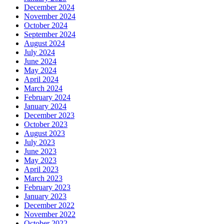
December 2024
November 2024
October 2024
September 2024
August 2024
July 2024
June 2024
May 2024
April 2024
March 2024
February 2024
January 2024
December 2023
October 2023
August 2023
July 2023
June 2023
May 2023
April 2023
March 2023
February 2023
January 2023
December 2022
November 2022
October 2022