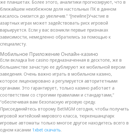
же планшетах. Более этого, аналитики прогнозируют, что в
ближайшем неизбежном доля настольных ПК в данном
касалось снизится до увеличив.” “[newline]Участие в
азартных играх может задействовать риск игровой
варьируется. Если у вас возникли первые признаках
зависимости, немедленно обратились за помощью к
специалисту.
Мобильное Приложение Онлайн-казино
Если вкладка live casino предназначенная в десктопе, же в
большинстве зачастую ее дублируют же мобильной версии
заведения. Очень важно играть в мобильном казино,
которое лицензировано а регулируется авторитетными
органами. Это гарантирует, только казино работает а
соответствии со строгими правилами и стандартами,”
“обеспечивая вам безопасную игровую среду.
Присоединяйтесь второму BetMGM сегодня, чтобы получить
игровой житейский мирового класса, тюркеншанцпарк
игровые автоматы только многое другое находитесь всего в
одном касании
1xbet скачать
.