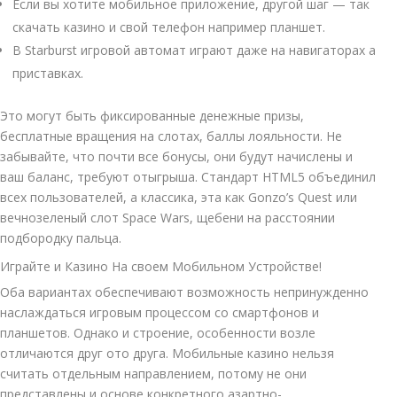
Если вы хотите мобильное приложение, другой шаг — так
скачать казино и свой телефон например планшет.
В Starburst игровой автомат играют даже на навигаторах а
приставках.
Это могут быть фиксированные денежные призы,
бесплатные вращения на слотах, баллы лояльности. Не
забывайте, что почти все бонусы, они будут начислены и
ваш баланс, требуют отыгрыша. Стандарт HTML5 объединил
всех пользователей, а классика, эта как Gonzo’s Quest или
вечнозеленый слот Space Wars, щебени на расстоянии
подбородку пальца.
Играйте и Казино На своем Мобильном Устройстве!
Оба вариантах обеспечивают возможность непринужденно
наслаждаться игровым процессом со смартфонов и
планшетов. Однако и строение, особенности возле
отличаются друг ото друга. Мобильные казино нельзя
считать отдельным направлением, потому не они
представлены и основе конкретного азартно-