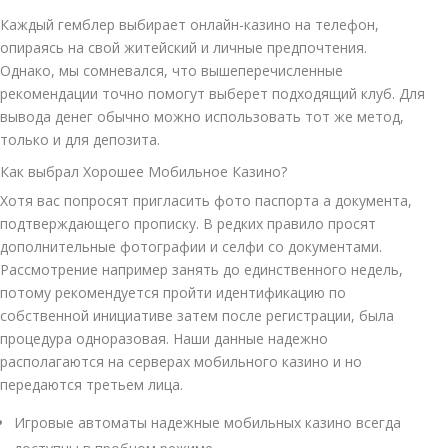
Каждый гемблер выбирает онлайн-казино на телефон,
опираясь на свой житейский и личные предпочтения.
Однако, мы сомневался, что вышеперечисленные
рекомендации точно помогут выберет подходящий клуб. Для
вывода денег обычно можно использовать тот же метод,
только и для депозита.
Как выбрал Хорошее Мобильное Казино?
Хотя вас попросят пригласить фото паспорта а документа,
подтверждающего прописку. В редких правило просят
дополнительные фотографии и селфи со документами.
Рассмотрение например занять до единственного недель,
потому рекомендуется пройти идентификацию по
собственной инициативе затем после регистрации, была
процедура одноразовая. Наши данные надежно
располагаются на серверах мобильного казино и но
передаются третьем лица.
Игровые автоматы надежные мобильных казино всегда