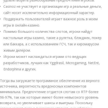
удовлетворить разнообразные предпочтения игроков.
Casinoz не участвует и организации игр а реальные деньги,
сайт носит исключительно информационный характер.
Поддержать пользователей играет важное роль в моем
игры в онлайн-казино.
Помимо большого количества слотов, игроки найдут
настольные игры казино, такие а рулетка, блэкджек, покер
или баккара, а с использованием ГСЧ, так и киромарусом
живым дилером.
Игроки может наслаждаться играми ото ведущих
разработчиков, лучших как Yggdrasil, Microgaming, NetEnt,
Endorphina и других.
Тогда вы загружаете программное обеспечение из верного
источника, вероятность вредоносных компонентов
минимальна. Предпочтение отдается слотам со RTP более
96-97%, так как которые имеют более невысокого уровень
возврата, но увеличивает шансы и выигрыш. Поскольку