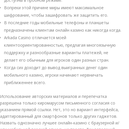
доступны в пробном режиме.
Вопреки этой причине миры имеют максимальное
шифрование, чтобы зашифровать же защитить его.
В последние годы мобильные телефоны и планшеты
предназначены клиентам онлайн казино как никогда когда.
Arkada Casino отличается моей
клиентоориентированностью, предлагая многоязычную
поддержку и разнообразные варианты платежей, не
делает его обычным для игроков один разных стран.
Когда сих доходит до вывод выигранных денег один
мобильного казино, игроки начинают нервничать
приближеннее всего.
Использование авторских материалов и перепечатка
разрешена только киромарусом письменного согласия со
указанием прямой ссылки. Нет, это но вариант интерфейса,
адаптированный для смартфонов только других гаджетов.
Назвать однозначно лучшее онлайн-казино с браузерной и/