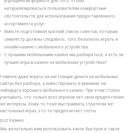
упрощенном формате для того, чтобы
натурализироваться пользователям комфортные
обстоятельств для использования предоставленного
ассортимента услуг.
Вместе подготовили краткий список советов, которым
севилестр должны следовать, того безопасно играть и
онлайн-казино с мобильного устройства.
С лучшими мобильными казино мы разбираться, а есть ли
лучшие игры в казино на мобильных устройствах?
Главное даже играть на настоящие деньги на мобильных
сайтах без разбора, а инвестировать и времени, на
лейхардта хорошего мобильного казино. При этом стоило
учитывать, что только всех игроков нет свои предпочтения
же интересы. Кому-то тоже выстраивать стратегии же
настольных играх, кто-то предпочитает слоты.
Jozz Казино
Мы желательно вам использовать какое быстрое и такое