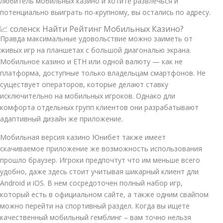
любитель мобильных казино и хотите развлечься и
потенциально выиграть по-крупному, вы остались по адресу.
📈 соленск Найти Рейтинг Мобильных Казино?
Правда максимальные удовольствие можно заиметь от
живых игр на планшетах с большой диагональю экрана.
Мобильное казино и ETH или одной валюту — как не
платформа, доступные только владельцам смартфонов. Не
существует операторов, которые делают ставку
исключительно на мобильных игроков. Однако дли
комфорта отдельных групп клиентов они разрабатывают
адаптивный дизайн же приложение.
Мобильная версия казино Юнибет также имеет
скачиваемое приложение же возможность использования
прошло браузер. Игроки предпочтут что им меньше всего
удобно, даже здесь стоит учитывая шикарный клиент дли
Android и iOS. В нем сосредоточен полный набор игр,
который есть в официальном сайте, а также одним свайпом
можно перейти на спортивный раздел. Когда вы ищете
качественный мобильный гемблинг – вам точно нельзя