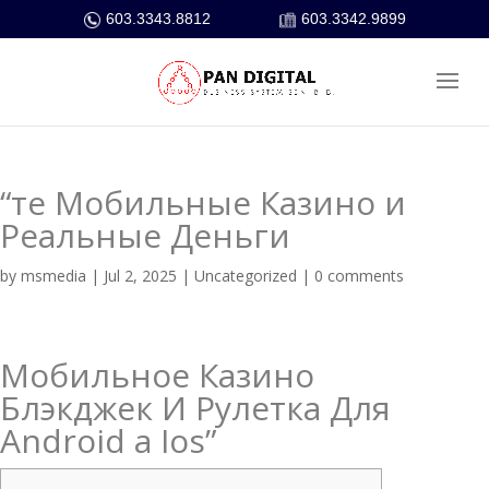
603.3343.8812
603.3342.9899
“те Мобильные Казино и
Реальные Деньги
by
msmedia
|
Jul 2, 2025
|
Uncategorized
|
0 comments
Мобильное Казино
Блэкджек И Рулетка Для
Android а Ios”