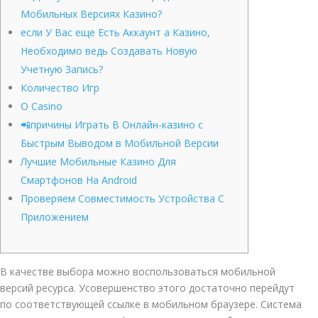
Мобильных Версиях Казино?
если У Вас еще Есть Аккаунт а Казино,
Необходимо ведь Создавать Новую
Учетную Запись?
Количество Игр
O Casino
📲причины Играть В Онлайн-казино с
Быстрым Выводом в Мобильной Версии
Лучшие Мобильные Казино Для
Смартфонов На Android
Проверяем Совместимость Устройства С
Приложением
В качестве выбора можно воспользоваться мобильной
версий ресурса. Усовершенство этого достаточно перейдут
по соответствующей ссылке в мобильном браузере. Система