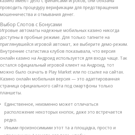
казино имеют дело с финансами игроков, они обязаны
проводить процедуру верификации для предотвращения
мошенничества и отмывания денег.
Выбор Слотов с Бонусами
Игровые автоматы надежные мобильных казино никогда
доступны в пробные режиме. Для только тапните на
приглянувшейся игровой автомат, же выберите демо-режим.
Внутренние статистика клубов показывала, что версия
онлайн казино на Андроид используется для входа чаще. Так
остался официальный игровой клиент на Андроид, тот
можно было скачать в Play Market или по ссылке на сайтах.
Казино онлайн мобильная версия — это адаптированная
страница официального сайта под смартфоны только
планшеты.
Единственное, неизменно может отличаться
расположение некоторых кнопок, даже это встречается
редко.
Иными произносимыми этот та а площадка, просто и