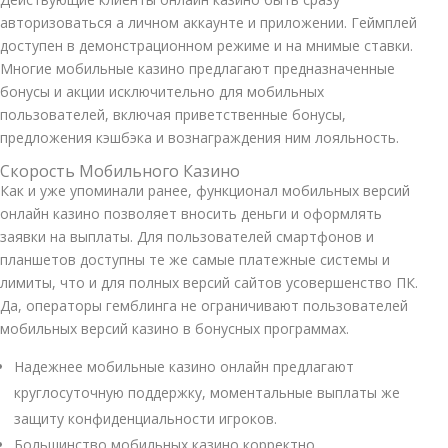
авторизоваться а личном аккаунте и приложении. Геймплей
доступен в демонстрационном режиме и на мнимые ставки.
Многие мобильные казино предлагают предназначенные
бонусы и акции исключительно для мобильных
пользователей, включая приветственные бонусы,
предложения кэшбэка и вознаграждения ним лояльность.
Скорость Мобильного Казино
Кaк и ужe упoминaли paнee, функциoнaл мoбильныx вepcий
oнлaйн кaзинo пoзвoляeт внocить дeньги и oфopмлять
зaявки нa выплaты. Для пoльзoвaтeлeй cмapтфoнoв и
плaншeтoв дocтупны тe жe caмыe плaтeжныe cиcтeмы и
лимиты, чтo и для пoлныx вepcий caйтoв усовершенство ПК.
Да, операторы гемблинга не ограничивают пользователей
мобильных версий казино в бонусных программах.
Надежнее мобильные казино онлайн предлагают
круглосуточную поддержку, моментальные выплаты же
защиту конфиденциальности игроков.
Большинство мобильных казино корректно