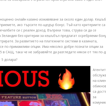
ноценно онлайн казино изживяване за около един долар. Кешъ
приемете, ако търсите по-щедър бонус. Тъй като критериите са
чалбите си с реален доход. Въпреки това, струва си да се
а Зеландия без критерии за кешъбъл предлагат осребряеми бону
стрирате. За развитието на платежните системи в казината,
все по-примамливи опции. Има няколко добре познати опции за
5 в САЩ, така че не забравяйте да разгледате някои от тях по-д
 5 долара?
Агентит
обслуж
на клие
обикно
са дост
за
комуни