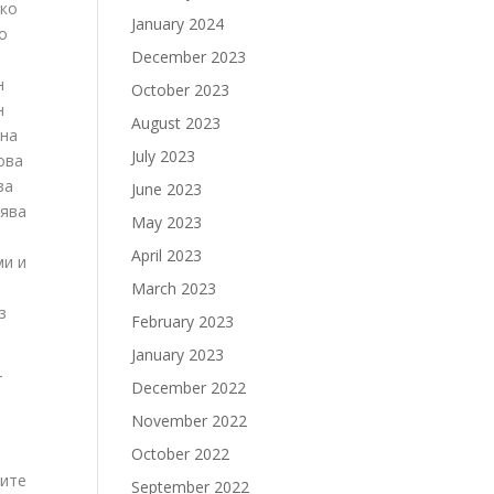
яко
January 2024
о
December 2023
н
October 2023
н
August 2023
 на
July 2023
ова
за
June 2023
нява
May 2023
April 2023
ми и
March 2023
з
February 2023
January 2023
т
December 2022
November 2022
October 2022
лите
September 2022