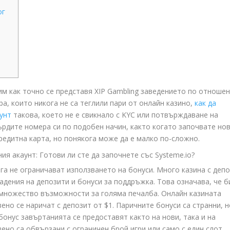
ог
им как точно се представя XIP Gambling заведението по отноше
ора, които никога не са теглили пари от онлайн казино,
как да
аунт
такова, което не е свикнало с KYC или потвърждаване на
ърдите номера си по подобен начин, както когато започвате но
редитна карта, но понякога може да е малко по-сложно.
ия акаунт: Готови ли сте да започнете със Systeme.io?
ога не ограничават използването на бонуси. Много казина с деп
адения на депозити и бонуси за поддръжка. Това означава, че б
 множество възможности за голяма печалба. Онлайн казината
но се наричат ​​с депозит от $1. Паричните бонуси са странни, 
бонус завъртанията се предоставят както на нови, така и на
ено са обвързани с ограничен брой игри или само с един слот