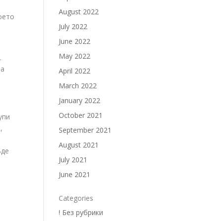
August 2022
което
July 2022
June 2022
May 2022
.
за
April 2022
s
March 2022
January 2022
October 2021
упи
,
September 2021
August 2021
ъде
July 2021
June 2021
Categories
! Без рубрики