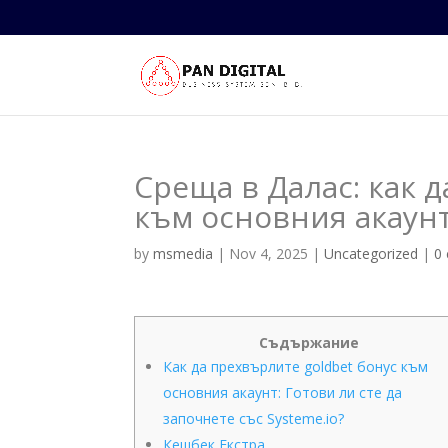
Среща в Далас: как 
към основния акаун
by
msmedia
|
Nov 4, 2025
|
Uncategorized
|
0
Съдържание
Как да прехвърлите goldbet бонус към
основния акаунт: Готови ли сте да
започнете със Systeme.io?
Кешбек Екстра