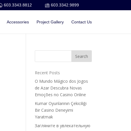
603.3343.8812
603.3342.9899
Accessories
Project Gallery
Contact Us
Recent Posts
O Mundo Mágico dos Jogos
de Azar Descubra Novas
Emoções no Casino Online
Kumar Oyunlarının Çekiciliği
Bir Casino Deneyimi
Yaratmak
Загляните в увлекательную