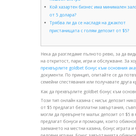
Кой хазартен бизнес има минимален зал
от 5 долара?
Трябва ли да се насладя на джакпот
пристанищата с голям депозит от $5?
Нека да разгледаме пълното ревю, за да вид
на откритост, пари, игри и обслужване. За х
прехвърлите goldbet бонус към основния ак
документи.
По принцип, опитайте се да потв
семейни спестявания или получавате друга к
Как да прехвърлите goldbet бонус към основн
Този тип онлайн казина с нисък депозит ник
от $5 предлагат безплатни завъртания, съвп
могли да превърнете малък депозит от $5 в
предлагат бонуси и промоции, които обикнове
заемането на местни казина, бонус играта и 
редовни играчи. Бонус завъртанията обикнов