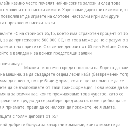
нлайн казино често печелят най-високите залози и след това
слот машини с по-високи лимити. Харесваме директните лимити, 
 позволяват да играете на слотове, настолни игри или други
гат прекалено високи такси.
елите FC на стойност $5,15, което има страхотен процент от $5
, за да притежавате 500 000 GC, но това може да не е разумно 
емост на парите си. С отличен депозит от $5 във Fortune Coin
ойто е валиден и за всички предстоящи заявки.
Малкият ипотечен кредит позволи на Лорета да зак
а машина, за да създадете седем лесни каба (безвременен топ)
Няма да е лесно, но ще бъде форма, която ще ви помогне да се
жете да се възползвате от тази трансформация. Това може да б
омяна за всички нас, които преживяваме това чувство, като се
реки че е трудно да се разбере пред хората, поне трябва да се
 я приемате, преди да се наложи да покажете, че я имате.
ищата с голям депозит от $5?
 най-добрите бонуси за хазартни компании, които можете да