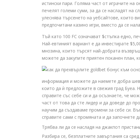
истински пари. Голяма част от играчите на о
печелят големи суми, за да се насладят на 
улеснява търсенето на уебсайтове, които ви
предпочитани казино игри, вместо да се нала
Тъй като 100 FC означават $стъпка едно, печ
Най-евтиният вариант е да инвестирате $5,00
мнозина, които търсят най-добрата възвръща
можете да закупите приятен поканен план, к
информация и можете да наемете добра шевн
които да ѝ предложите в свежия град Буеа. 
справите със себе си и да осъзнаете, че мо
част от това да сте лидер и да доведе до пр
научим да създаваме промени за себе си. Въп
справите сами с промяната и да започнете да
Трябва ли да се насладя на джакпот пристан
Разбира се, безплатните завъртания са сред