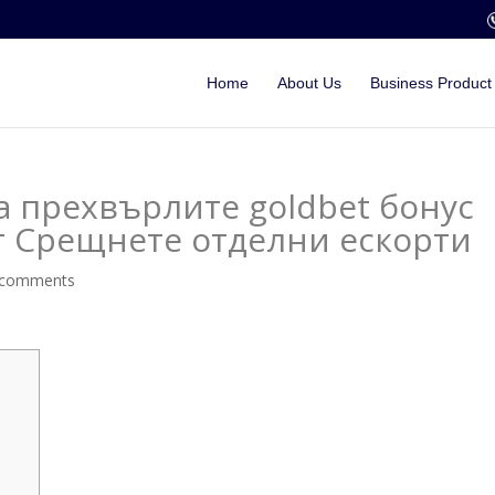
Home
About Us
Business Product
да прехвърлите goldbet бонус
т Срещнете отделни ескорти
 comments