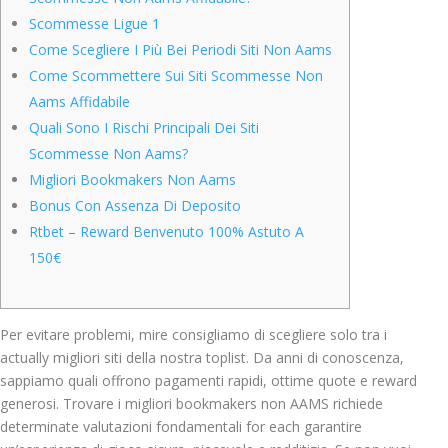
Scommesse Ligue 1
Come Scegliere I Più Bei Periodi Siti Non Aams
Come Scommettere Sui Siti Scommesse Non
Aams Affidabile
Quali Sono I Rischi Principali Dei Siti
Scommesse Non Aams?
Migliori Bookmakers Non Aams
Bonus Con Assenza Di Deposito
Rtbet – Reward Benvenuto 100% Astuto A
150€
Per evitare problemi, mire consigliamo di scegliere solo tra i
actually migliori siti della nostra toplist. Da anni di conoscenza,
sappiamo quali offrono pagamenti rapidi, ottime quote e reward
generosi. Trovare i migliori bookmakers non AAMS richiede
determinate valutazioni fondamentali for each garantire