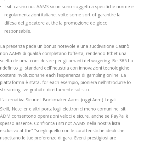
I siti casino not AAMS sicuri sono soggetti a specifiche norme e
regolamentazioni italiane, volte some sort of garantire la
difesa del giocatore at the la promozione de gioco
responsabile.
La presenza pada un bonus notevole e una suddivisione Casinò
non AAMS di qualità completano l’offerta, rendendo Rtbet una
scelta de uma considerare per gli amanti del wagering. Bet365 ha
ridefinito gli standard dell’industria con innovazioni tecnologiche
costanti rivoluzionarie each l’esperienza di gambling online. La
piattaforma è stata, for each esempio, pioniera nell’introdurre lo
streaming live gratuito direttamente sul sito.
L’alternativa Sicura: I Bookmaker Aams (oggi Adm) Legali
Skrill, Neteller e altri portafogli elettronici meno comuni nei siti
ADM consentono operazioni veloci e sicure, anche se PayPal è
spesso assente. Confronta i siti not AAMS nella nostra lista
esclusiva at the” “scegli quello con le caratteristiche ideali che
rispettano le tue preferenze di gara. Eventi prestigiosi are