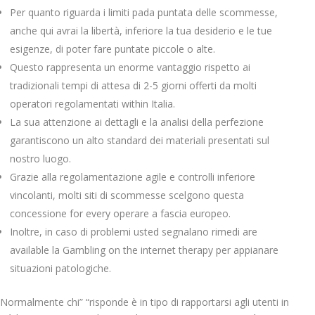
Per quanto riguarda i limiti pada puntata delle scommesse,
anche qui avrai la libertà, inferiore la tua desiderio e le tue
esigenze, di poter fare puntate piccole o alte.
Questo rappresenta un enorme vantaggio rispetto ai
tradizionali tempi di attesa di 2-5 giorni offerti da molti
operatori regolamentati within Italia.
La sua attenzione ai dettagli e la analisi della perfezione
garantiscono un alto standard dei materiali presentati sul
nostro luogo.
Grazie alla regolamentazione agile e controlli inferiore
vincolanti, molti siti di scommesse scelgono questa
concessione for every operare a fascia europeo.
Inoltre, in caso di problemi usted segnalano rimedi are
available la Gambling on the internet therapy per appianare
situazioni patologiche.
Normalmente chi” “risponde è in tipo di rapportarsi agli utenti in