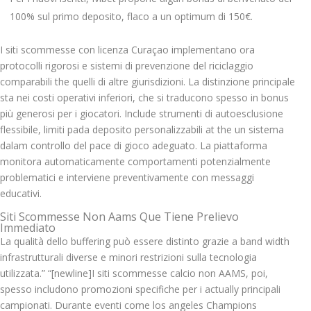
100% sul primo deposito, flaco a un optimum di 150€.
I siti scommesse con licenza Curaçao implementano ora
protocolli rigorosi e sistemi di prevenzione del riciclaggio
comparabili the quelli di altre giurisdizioni. La distinzione principale
sta nei costi operativi inferiori, che si traducono spesso in bonus
più generosi per i giocatori. Include strumenti di autoesclusione
flessibile, limiti pada deposito personalizzabili at the un sistema
dalam controllo del pace di gioco adeguato. La piattaforma
monitora automaticamente comportamenti potenzialmente
problematici e interviene preventivamente con messaggi
educativi.
Siti Scommesse Non Aams Que Tiene Prelievo
Immediato
La qualità dello buffering può essere distinto grazie a band width
infrastrutturali diverse e minori restrizioni sulla tecnologia
utilizzata.” “[newline]I siti scommesse calcio non AAMS, poi,
spesso includono promozioni specifiche per i actually principali
campionati. Durante eventi come los angeles Champions