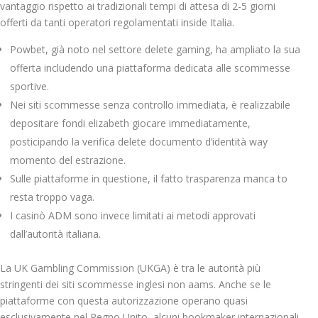
vantaggio rispetto ai tradizionali tempi di attesa di 2-5 giorni
offerti da tanti operatori regolamentati inside Italia.
Powbet, già noto nel settore delete gaming, ha ampliato la sua
offerta includendo una piattaforma dedicata alle scommesse
sportive.
Nei siti scommesse senza controllo immediata, è realizzabile
depositare fondi elizabeth giocare immediatamente,
posticipando la verifica delete documento d’identità way
momento del estrazione.
Sulle piattaforme in questione, il fatto trasparenza manca to
resta troppo vaga.
I casinò ADM sono invece limitati ai metodi approvati
dall’autorità italiana.
La UK Gambling Commission (UKGA) è tra le autorità più
stringenti dei siti scommesse inglesi non aams. Anche se le
piattaforme con questa autorizzazione operano quasi
esclusivamente nel Regno Unito, alcuni bookmaker internazionali