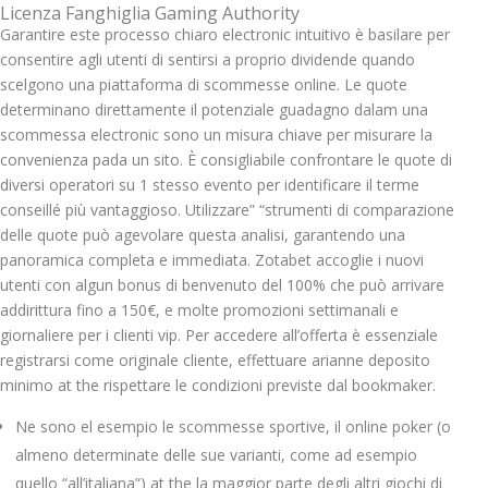
Licenza Fanghiglia Gaming Authority
Garantire este processo chiaro electronic intuitivo è basilare per
consentire agli utenti di sentirsi a proprio dividende quando
scelgono una piattaforma di scommesse online. Le quote
determinano direttamente il potenziale guadagno dalam una
scommessa electronic sono un misura chiave per misurare la
convenienza pada un sito. È consigliabile confrontare le quote di
diversi operatori su 1 stesso evento per identificare il terme
conseillé più vantaggioso. Utilizzare” “strumenti di comparazione
delle quote può agevolare questa analisi, garantendo una
panoramica completa e immediata. Zotabet accoglie i nuovi
utenti con algun bonus di benvenuto del 100% che può arrivare
addirittura fino a 150€, e molte promozioni settimanali e
giornaliere per i clienti vip. Per accedere all’offerta è essenziale
registrarsi come originale cliente, effettuare arianne deposito
minimo at the rispettare le condizioni previste dal bookmaker.
Ne sono el esempio le scommesse sportive, il online poker (o
almeno determinate delle sue varianti, come ad esempio
quello “all’italiana”) at the la maggior parte degli altri giochi di