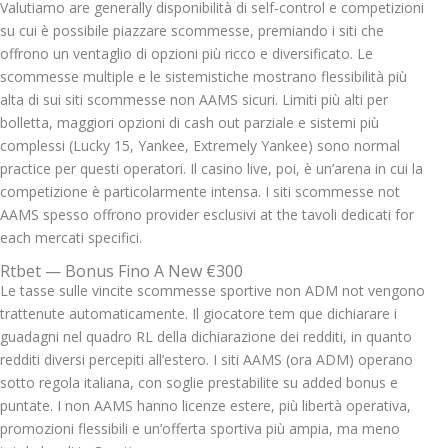
Valutiamo are generally disponibilità di self-control e competizioni
su cui è possibile piazzare scommesse, premiando i siti che
offrono un ventaglio di opzioni più ricco e diversificato. Le
scommesse multiple e le sistemistiche mostrano flessibilità più
alta di sui siti scommesse non AAMS sicuri. Limiti più alti per
bolletta, maggiori opzioni di cash out parziale e sistemi più
complessi (Lucky 15, Yankee, Extremely Yankee) sono normal
practice per questi operatori. Il casino live, poi, è un’arena in cui la
competizione è particolarmente intensa. I siti scommesse not
AAMS spesso offrono provider esclusivi at the tavoli dedicati for
each mercati specifici.
Rtbet — Bonus Fino A New €300
Le tasse sulle vincite scommesse sportive non ADM not vengono
trattenute automaticamente. Il giocatore tem que dichiarare i
guadagni nel quadro RL della dichiarazione dei redditi, in quanto
redditi diversi percepiti all’estero. I siti AAMS (ora ADM) operano
sotto regola italiana, con soglie prestabilite su added bonus e
puntate. I non AAMS hanno licenze estere, più libertà operativa,
promozioni flessibili e un’offerta sportiva più ampia, ma meno