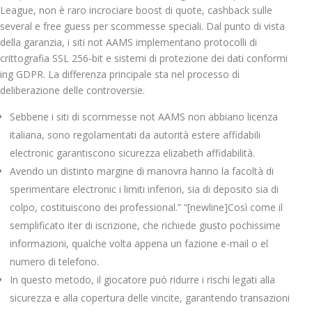
League, non è raro incrociare boost di quote, cashback sulle
several e free guess per scommesse speciali. Dal punto di vista
della garanzia, i siti not AAMS implementano protocolli di
crittografia SSL 256-bit e sistemi di protezione dei dati conformi
ing GDPR. La differenza principale sta nel processo di
deliberazione delle controversie.
Sebbene i siti di scommesse not AAMS non abbiano licenza
italiana, sono regolamentati da autorità estere affidabili
electronic garantiscono sicurezza elizabeth affidabilità.
Avendo un distinto margine di manovra hanno la facoltà di
sperimentare electronic i limiti inferiori, sia di deposito sia di
colpo, costituiscono dei professional.” “[newline]Così come il
semplificato iter di iscrizione, che richiede giusto pochissime
informazioni, qualche volta appena un fazione e-mail o el
numero di telefono.
In questo metodo, il giocatore può ridurre i rischi legati alla
sicurezza e alla copertura delle vincite, garantendo transazioni