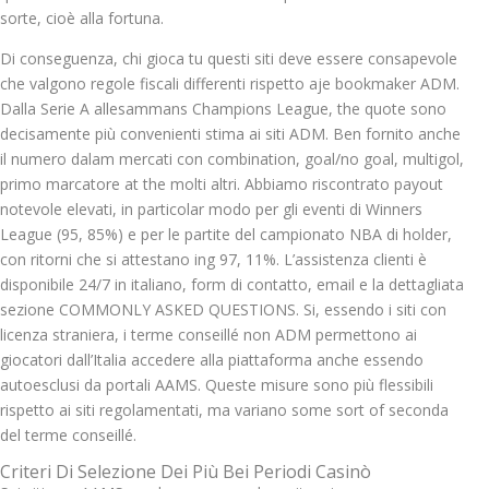
sorte, cioè alla fortuna.
Di conseguenza, chi gioca tu questi siti deve essere consapevole
che valgono regole fiscali differenti rispetto aje bookmaker ADM.
Dalla Serie A allesammans Champions League, the quote sono
decisamente più convenienti stima ai siti ADM. Ben fornito anche
il numero dalam mercati con combination, goal/no goal, multigol,
primo marcatore at the molti altri. Abbiamo riscontrato payout
notevole elevati, in particolar modo per gli eventi di Winners
League (95, 85%) e per le partite del campionato NBA di holder,
con ritorni che si attestano ing 97, 11%. L’assistenza clienti è
disponibile 24/7 in italiano, form di contatto, email e la dettagliata
sezione COMMONLY ASKED QUESTIONS. Si, essendo i siti con
licenza straniera, i terme conseillé non ADM permettono ai
giocatori dall’Italia accedere alla piattaforma anche essendo
autoesclusi da portali AAMS. Queste misure sono più flessibili
rispetto ai siti regolamentati, ma variano some sort of seconda
del terme conseillé.
Criteri Di Selezione Dei Più Bei Periodi Casinò