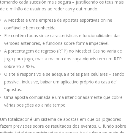
tornando cada sucesión mais segura – justificando os teus mais
de o milhão de usuários ao redor carry out mundo.
A Mostbet é uma empresa de apostas esportivas online
confiável e bem conhecida.
Ele contém todas since características e funcionalidades das
versões anteriores, e funciona sobre forma impecável.
A porcentagem de regreso (RTP) no Mostbet Casino varia de
jogo para jogo, mas a maioria dos caça-níqueis tem um RTP
sobre 95 a 98%.
O site é responsivo e se adequa a telas para celulares – sendo
possível, inclusive, baixar um aplicativo próprio da casa de”
“apostas.
Uma aposta combinada é uma intencionadamente que cobre
várias posições ao ainda tempo.
Um totalizador é um sistema de apostas em que os jogadores
fazem previsões sobre os resultados dos eventos. O fundo sobre
prêmio total dos participantes da aposta é calculado no meio de