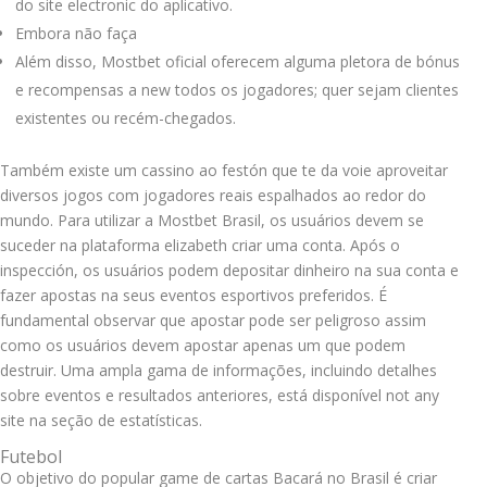
do site electronic do aplicativo.
Embora não faça
Além disso, Mostbet oficial oferecem alguma pletora de bónus
e recompensas a new todos os jogadores; quer sejam clientes
existentes ou recém-chegados.
Também existe um cassino ao festón que te da voie aproveitar
diversos jogos com jogadores reais espalhados ao redor do
mundo. Para utilizar a Mostbet Brasil, os usuários devem se
suceder na plataforma elizabeth criar uma conta. Após o
inspección, os usuários podem depositar dinheiro na sua conta e
fazer apostas na seus eventos esportivos preferidos. É
fundamental observar que apostar pode ser peligroso assim
como os usuários devem apostar apenas um que podem
destruir. Uma ampla gama de informações, incluindo detalhes
sobre eventos e resultados anteriores, está disponível not any
site na seção de estatísticas.
Futebol
O objetivo do popular game de cartas Bacará no Brasil é criar