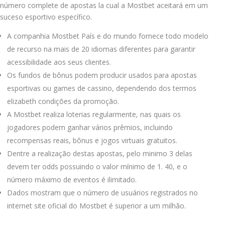
número complete de apostas la cual a Mostbet aceitará em um
suceso esportivo específico.
A companhia Mostbet País e do mundo fornece todo modelo
de recurso na mais de 20 idiomas diferentes para garantir
acessibilidade aos seus clientes.
Os fundos de bônus podem producir usados para apostas
esportivas ou games de cassino, dependendo dos termos
elizabeth condições da promoção.
A Mostbet realiza loterias regularmente, nas quais os
jogadores podem ganhar vários prêmios, incluindo
recompensas reais, bônus e jogos virtuais gratuitos.
Dentre a realização destas apostas, pelo minimo 3 delas
devem ter odds possuindo o valor mínimo de 1. 40, e o
número máximo de eventos é ilimitado.
Dados mostram que o número de usuários registrados no
internet site oficial do Mostbet é superior a um milhão.