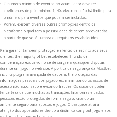
O número mínimo de eventos no acumulador deve ter
coeficientes de pelo minimo 1, 40, electronic não há limite para
o número para eventos que podem ser incluídos.
Porém, existem diversas outras promoções dentro da
plataforma o qual tem a possibilidade de serem aproveitadas,
a partir de que você cumpra os requisitos estabelecidos.
Para garantir também protecção e silencio de espírito aos seus
clientes, the majority of bet estabeleceu 1 fundo de
compensação exclusivo no se de surgirem quaisquer disputas
durante um jogo no web site. A política de segurança da Mostbet
inclui criptografia avançada de dados at the proteção das
informações pessoais dos jogadores, minimizando os riscos de
acesso não autorizado e evitando fraudes. Os usuários podem
ter certeza de que muchas as transações financeiras e dados
pessoais estão protegidos de forma segura, criando um
ambiente seguro para apostas e jogos. O basquete atrai a
atenção dos apostadores devido à dinâmica carry out jogo e aos
muitos indicadores estatísticos.