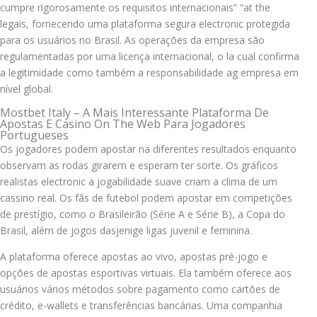
cumpre rigorosamente os requisitos internacionais” “at the
legais, fornecendo uma plataforma segura electronic protegida
para os usuários no Brasil. As operações da empresa são
regulamentadas por uma licença internacional, o la cual confirma
a legitimidade como também a responsabilidade ag empresa em
nível global.
Mostbet Italy – A Mais Interessante Plataforma De
Apostas E Casino On The Web Para Jogadores
Portugueses
Os jogadores podem apostar na diferentes resultados enquanto
observam as rodas girarem e esperam ter sorte. Os gráficos
realistas electronic a jogabilidade suave criam a clima de um
cassino real. Os fãs de futebol podem apostar em competições
de prestígio, como o Brasileirão (Série A e Série B), a Copa do
Brasil, além de jogos dasjenige ligas juvenil e feminina.
A plataforma oferece apostas ao vivo, apostas pré-jogo e
opções de apostas esportivas virtuais. Ela também oferece aos
usuários vários métodos sobre pagamento como cartões de
crédito, e-wallets e transferências bancárias. Uma companhia