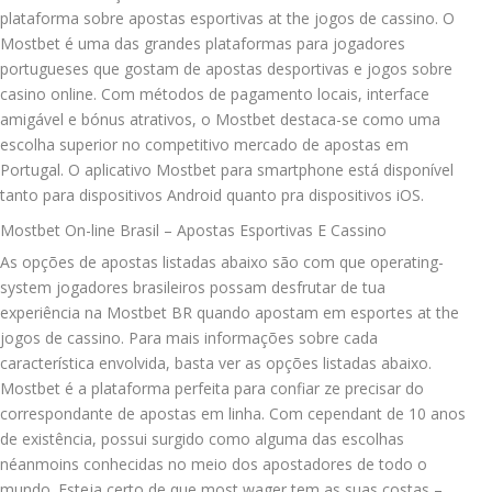
plataforma sobre apostas esportivas at the jogos de cassino. O
Mostbet é uma das grandes plataformas para jogadores
portugueses que gostam de apostas desportivas e jogos sobre
casino online. Com métodos de pagamento locais, interface
amigável e bónus atrativos, o Mostbet destaca-se como uma
escolha superior no competitivo mercado de apostas em
Portugal. O aplicativo Mostbet para smartphone está disponível
tanto para dispositivos Android quanto pra dispositivos iOS.
Mostbet On-line Brasil – Apostas Esportivas E Cassino
As opções de apostas listadas abaixo são com que operating-
system jogadores brasileiros possam desfrutar de tua
experiência na Mostbet BR quando apostam em esportes at the
jogos de cassino. Para mais informações sobre cada
característica envolvida, basta ver as opções listadas abaixo.
Mostbet é a plataforma perfeita para confiar ze precisar do
correspondante de apostas em linha. Com cependant de 10 anos
de existência, possui surgido como alguma das escolhas
néanmoins conhecidas no meio dos apostadores de todo o
mundo. Esteja certo de que most wager tem as suas costas –