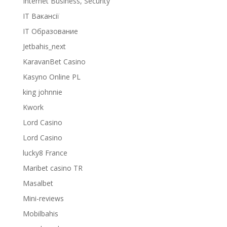
Internet Business, Security
IT Вакансії
IT Образование
Jetbahis_next
KaravanBet Casino
Kasyno Online PL
king johnnie
Kwork
Lord Casino
Lord Сasino
lucky8 France
Maribet casino TR
Masalbet
Mini-reviews
Mobilbahis