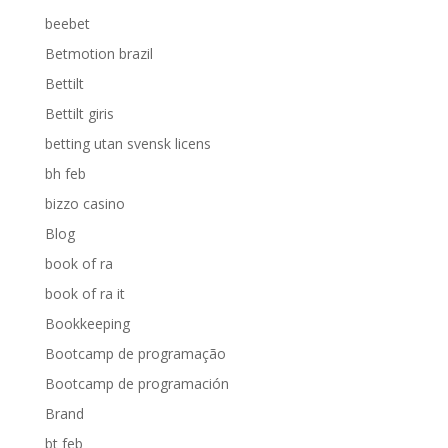
beebet
Betmotion brazil
Bettilt
Bettilt giris
betting utan svensk licens
bh feb
bizzo casino
Blog
book of ra
book of ra it
Bookkeeping
Bootcamp de programação
Bootcamp de programación
Brand
bt feb