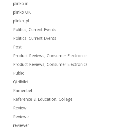
plinko in
plinko UK
plinko_pl
Politics, Current Events
Politics, Current Events
Post
Product Reviews, Consumer Electronics
Product Reviews, Consumer Electronics
Public
Qizilbilet
Ramenbet
Reference & Education, College
Review
Reviewe
reviewer