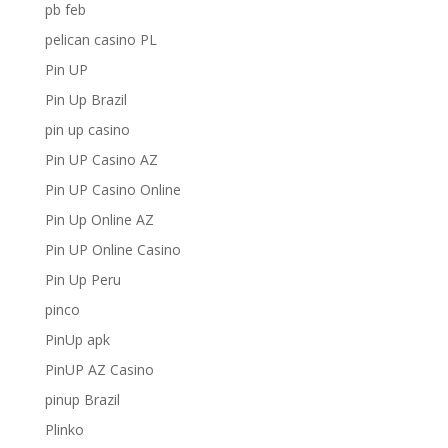
pb feb
pelican casino PL
Pin UP
Pin Up Brazil
pin up casino
Pin UP Casino AZ
Pin UP Casino Online
Pin Up Online AZ
Pin UP Online Casino
Pin Up Peru
pinco
PinUp apk
PinUP AZ Casino
pinup Brazil
Plinko