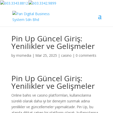
603.3343.8812
603.3342.9899
Pin Up Güncel Giriş:
Yenilikler ve Gelişmeler
by
msmedia
|
Mar 25, 2025
|
casino
|
0 comments
Pin Up Güncel Giriş:
Yenilikler ve Gelişmeler
Online bahis ve casino platformları, kullanıcılarına
sürekli olarak daha iyi bir deneyim sunmak adına
yenilikler ve güncellemeler yapmaktadır. Pin Up, bu
alanda dikkat çeken bir platform olarak, kullanıcılarına