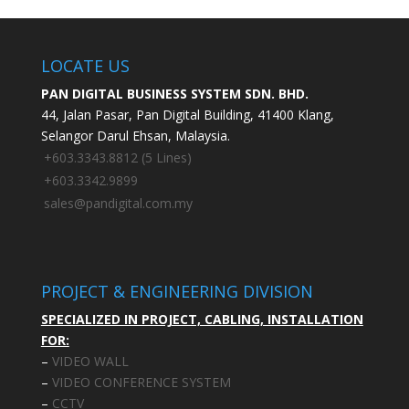
LOCATE US
PAN DIGITAL BUSINESS SYSTEM SDN. BHD.
44, Jalan Pasar, Pan Digital Building, 41400 Klang,
Selangor Darul Ehsan, Malaysia.
+603.3343.8812 (5 Lines)
+603.3342.9899
sales@pandigital.com.my
PROJECT & ENGINEERING DIVISION
SPECIALIZED IN PROJECT, CABLING, INSTALLATION
FOR:
–
VIDEO WALL
–
VIDEO CONFERENCE SYSTEM
–
CCTV