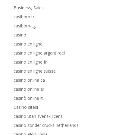
Business, Sales
casibom tr
casibom-tg
casino
casino en ligne
casino en ligne argent reel
casino en ligne fr
casino en ligne suisse
casino onlina ca
casino online ar
casinò online it
Casino sitesi
casino utan svensk licens
casino zonder crucks netherlands
casino-glory india