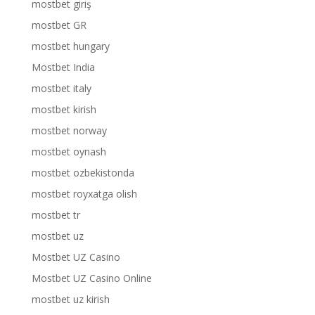
mostbet giriş
mostbet GR
mostbet hungary
Mostbet India
mostbet italy
mostbet kirish
mostbet norway
mostbet oynash
mostbet ozbekistonda
mostbet royxatga olish
mostbet tr
mostbet uz
Mostbet UZ Casino
Mostbet UZ Casino Online
mostbet uz kirish