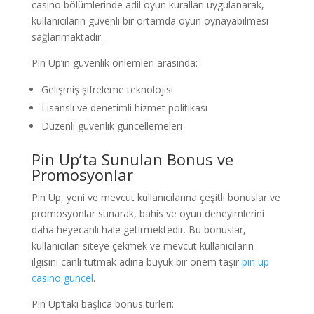
casino bölümlerinde adil oyun kuralları uygulanarak,
kullanıcıların güvenli bir ortamda oyun oynayabilmesi
sağlanmaktadır.
Pin Up’ın güvenlik önlemleri arasında:
Gelişmiş şifreleme teknolojisi
Lisanslı ve denetimli hizmet politikası
Düzenli güvenlik güncellemeleri
Pin Up’ta Sunulan Bonus ve
Promosyonlar
Pin Up, yeni ve mevcut kullanıcılarına çeşitli bonuslar ve
promosyonlar sunarak, bahis ve oyun deneyimlerini
daha heyecanlı hale getirmektedir. Bu bonuslar,
kullanıcıları siteye çekmek ve mevcut kullanıcıların
ilgisini canlı tutmak adına büyük bir önem taşır
pin up
casino güncel
.
Pin Up’taki başlıca bonus türleri: