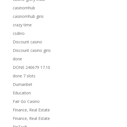
casinomhub
casinomhub giris
crazy time
csdino
Discount casino
Discount casino giris
done
DONE 240679 17.10
done 7 slots
Dumanbet
Education
Fair Go Casino
Finance, Real Estate
Finance, Real Estate
FinTech