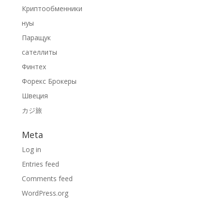
Криптообменники
нуы
Паращук
сателлиты
Финтех
Форекс Брокеры
Швеция
カジ旅
Meta
Log in
Entries feed
Comments feed
WordPress.org