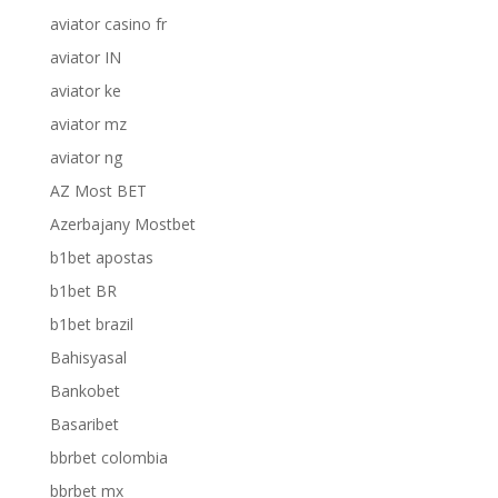
aviator casino fr
aviator IN
aviator ke
aviator mz
aviator ng
AZ Most BET
Azerbajany Mostbet
b1bet apostas
b1bet BR
b1bet brazil
Bahisyasal
Bankobet
Basaribet
bbrbet colombia
bbrbet mx