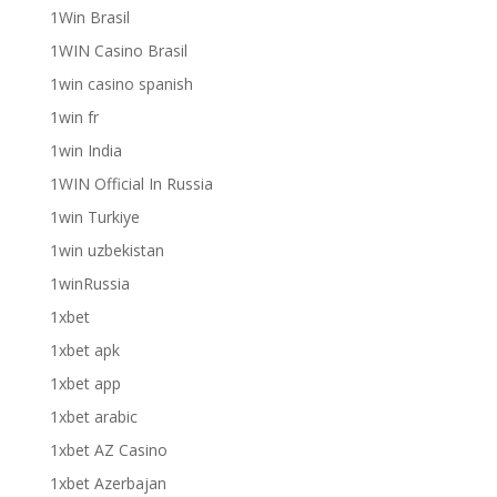
1Win Brasil
1WIN Casino Brasil
1win casino spanish
1win fr
1win India
1WIN Official In Russia
1win Turkiye
1win uzbekistan
1winRussia
1xbet
1xbet apk
1xbet app
1xbet arabic
1xbet AZ Casino
1xbet Azerbajan