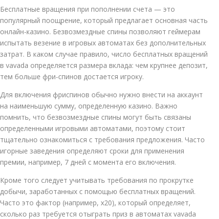
Бесплатные вращения при пополнении счета — это
популярный поощрение, который предлагает основная часть
онлайн-казино. Безвозмездные спины позволяют геймерам
испытать везение в игровых автоматах без дополнительных
затрат. В каком случае правило, число бесплатных вращений
в vavada определяется размера вклада: чем крупнее депозит,
тем больше фри-спинов достается игроку.
Для включения фриспинов обычно нужно внести на аккаунт
на наименьшую сумму, определенную казино. Важно
помнить, что безвозмездные спины могут быть связаны
определенными игровыми автоматами, поэтому стоит
тщательно ознакомиться с требования предложения. Часто
игорные заведения определяют сроки для применения
премии, например, 7 дней с момента его включения.
Кроме того следует учитывать требования по прокрутке
добычи, заработанных с помощью бесплатных вращений.
Часто это фактор (например, x20), который определяет,
сколько раз требуется отыграть приз в автоматах vavada