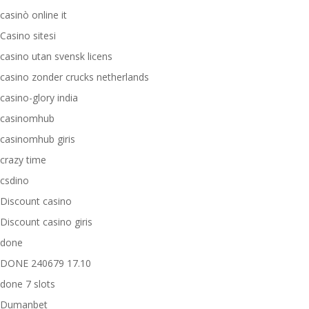
casinò online it
Casino sitesi
casino utan svensk licens
casino zonder crucks netherlands
casino-glory india
casinomhub
casinomhub giris
crazy time
csdino
Discount casino
Discount casino giris
done
DONE 240679 17.10
done 7 slots
Dumanbet