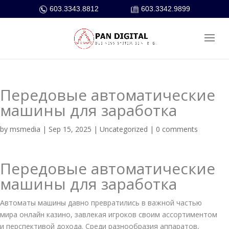
603.3343.8812
603.3342.9899
Передовые автоматические
машины для заработка
by
msmedia
|
Sep 15, 2025
|
Uncategorized
|
0 comments
Передовые автоматические
машины для заработка
Автоматы машины давно превратились в важной частью
мира онлайн казино, завлекая игроков своим ассортиментом
и перспективой дохода. Среди разнообразия аппаратов,