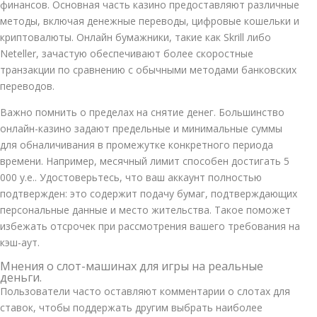
финансов. Основная часть казино предоставляют различные
методы, включая денежные переводы, цифровые кошельки и
криптовалюты. Онлайн бумажники, такие как Skrill либо
Neteller, зачастую обеспечивают более скоростные
транзакции по сравнению с обычными методами банковских
переводов.
Важно помнить о пределах на снятие денег. Большинство
онлайн-казино задают предельные и минимальные суммы
для обналичивания в промежутке конкретного периода
времени. Например, месячный лимит способен достигать 5
000 у.е.. Удостоверьтесь, что ваш аккаунт полностью
подтвержден: это содержит подачу бумаг, подтверждающих
персональные данные и место жительства. Такое поможет
избежать отсрочек при рассмотрения вашего требования на
кэш-аут.
Мнения о слот-машинах для игры на реальные
деньги.
Пользователи часто оставляют комментарии о слотах для
ставок, чтобы поддержать другим выбрать наиболее