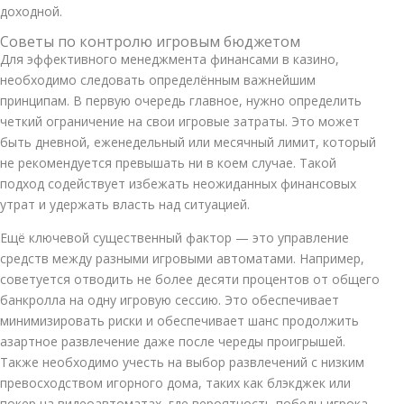
доходной.
Советы по контролю игровым бюджетом
Для эффективного менеджмента финансами в казино,
необходимо следовать определённым важнейшим
принципам. В первую очередь главное, нужно определить
четкий ограничение на свои игровые затраты. Это может
быть дневной, еженедельный или месячный лимит, который
не рекомендуется превышать ни в коем случае. Такой
подход содействует избежать неожиданных финансовых
утрат и удержать власть над ситуацией.
Ещё ключевой существенный фактор — это управление
средств между разными игровыми автоматами. Например,
советуется отводить не более десяти процентов от общего
банкролла на одну игровую сессию. Это обеспечивает
минимизировать риски и обеспечивает шанс продолжить
азартное развлечение даже после череды проигрышей.
Также необходимо учесть на выбор развлечений с низким
превосходством игорного дома, таких как блэкджек или
покер на видеоавтоматах, где вероятность победы игрока