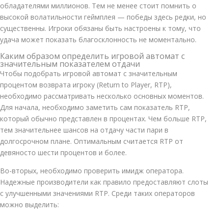
обладателями миллионов. Тем не менее стоит помнить о
высокой волатильности геймплея — победы здесь редки, но
существенны. Игроки обязаны быть настроены к тому, что
удача может показать благосклонность не моментально.
Каким образом определить игровой автомат с
значительным показателем отдачи
Чтобы подобрать игровой автомат с значительным
процентом возврата игроку (Return to Player, RTP),
необходимо рассматривать несколько основных моментов.
Для начала, необходимо заметить сам показатель RTP,
который обычно представлен в процентах. Чем больше RTP,
тем значительнее шансов на отдачу части пари в
долгосрочном плане. Оптимальным считается RTP от
девяносто шести процентов и более.
Во-вторых, необходимо проверить имидж оператора.
Надежные производители как правило предоставляют слоты
с улучшенными значениями RTP. Среди таких операторов
можно выделить: