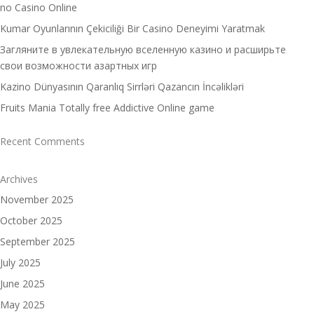
no Casino Online
Kumar Oyunlarının Çekiciliği Bir Casino Deneyimi Yaratmak
Загляните в увлекательную вселенную казино и расширьте
свои возможности азартных игр
Kazino Dünyasının Qaranlıq Sirrləri Qazancın İncəlikləri
Fruits Mania Totally free Addictive Online game
Recent Comments
Archives
November 2025
October 2025
September 2025
July 2025
June 2025
May 2025