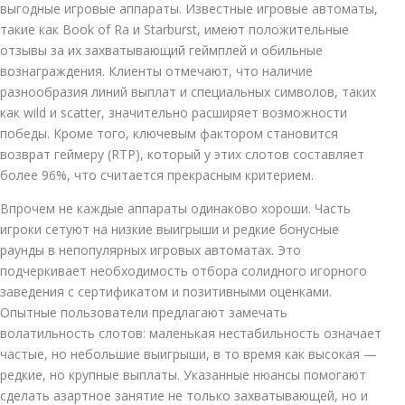
выгодные игровые аппараты. Известные игровые автоматы,
такие как Book of Ra и Starburst, имеют положительные
отзывы за их захватывающий геймплей и обильные
вознаграждения. Клиенты отмечают, что наличие
разнообразия линий выплат и специальных символов, таких
как wild и scatter, значительно расширяет возможности
победы. Кроме того, ключевым фактором становится
возврат геймеру (RTP), который у этих слотов составляет
более 96%, что считается прекрасным критерием.
Впрочем не каждые аппараты одинаково хороши. Часть
игроки сетуют на низкие выигрыши и редкие бонусные
раунды в непопулярных игровых автоматах. Это
подчеркивает необходимость отбора солидного игорного
заведения с сертификатом и позитивными оценками.
Опытные пользователи предлагают замечать
волатильность слотов: маленькая нестабильность означает
частые, но небольшие выигрыши, в то время как высокая —
редкие, но крупные выплаты. Указанные нюансы помогают
сделать азартное занятие не только захватывающей, но и