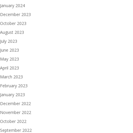
January 2024
December 2023
October 2023
August 2023
July 2023
June 2023
May 2023
April 2023
March 2023
February 2023
January 2023
December 2022
November 2022
October 2022
September 2022