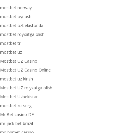
mostbet norway
mostbet oynash
mostbet ozbekistonda
mostbet royxatga olish
mostbet tr
mostbet uz
Mostbet UZ Casino
Mostbet UZ Casino Online
mostbet uz kirish
Mostbet UZ ro'yxatga olish
Mostbet Uzbekistan
mostbet-ru-serg
Mr Bet casino DE
mr jack bet brazil
mx-bbrbet-casino