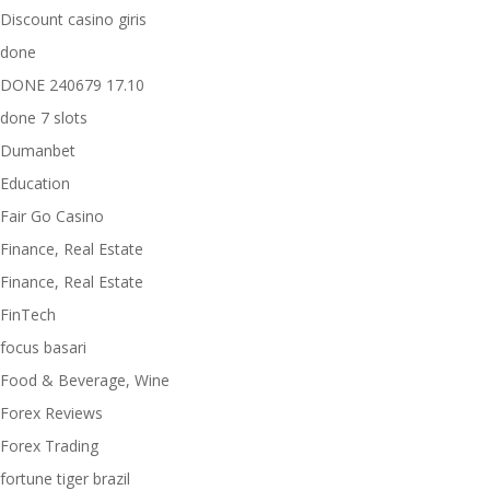
Discount casino giris
done
DONE 240679 17.10
done 7 slots
Dumanbet
Education
Fair Go Casino
Finance, Real Estate
Finance, Real Estate
FinTech
focus basari
Food & Beverage, Wine
Forex Reviews
Forex Trading
fortune tiger brazil