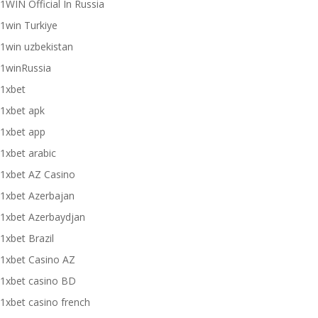
1WIN Official In Russia
1win Turkiye
1win uzbekistan
1winRussia
1xbet
1xbet apk
1xbet app
1xbet arabic
1xbet AZ Casino
1xbet Azerbajan
1xbet Azerbaydjan
1xbet Brazil
1xbet Casino AZ
1xbet casino BD
1xbet casino french