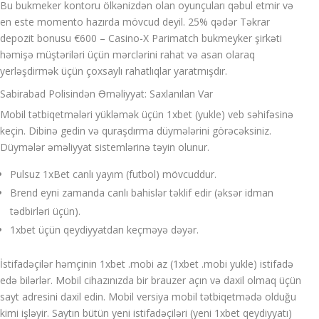
Bu bukmeker kontoru ölkənizdən olan oyunçuları qəbul etmir və
en este momento hazırda mövcud deyil. 25% qədər Təkrar
depozit bonusu €600 – Casino-X Parimatch bukmeyker şirkəti
həmişə müştəriləri üçün mərclərini rahat və asan olaraq
yerləşdirmək üçün çoxsaylı rahatlıqlar yaratmışdır.
Sabirabad Polisindən Əməliyyat: Saxlanılan Var
Mobil tətbiqetmələri yükləmək üçün 1xbet (yukle) veb səhifəsinə
keçin. Dibinə gedin və quraşdırma düymələrini görəcəksiniz.
Düymələr əməliyyat sistemlərinə təyin olunur.
Pulsuz 1xBet canlı yayım (futbol) mövcuddur.
Brend eyni zamanda canlı bahislər təklif edir (əksər idman
tədbirləri üçün).
1xbet üçün qeydiyyatdan keçməyə dəyər.
İstifadəçilər həmçinin 1xbet .mobi az (1xbet .mobi yukle) istifadə
edə bilərlər. Mobil cihazınızda bir brauzer açın və daxil olmaq üçün
sayt adresini daxil edin. Mobil versiya mobil tətbiqetmədə olduğu
kimi işləyir. Saytın bütün yeni istifadəçiləri (yeni 1xbet qeydiyyatı)