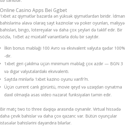
də sahibdir.
Online Casino Apps Bei Ggbet
1xbet az qiymətlər bazarda ən yüksək qiymətlərdən biridir. İdman
bahislərinə əlavə olaraq sayt kazinolar və poker oyunları, maliyyə
bahisləri, bingo, lotereyalar və daha çox şeyləri də təklif edir. Bir
sözlə, 1xBet az müxtəlif variantlarla dolu bir saytdır.
İlkin bonus məbləği 100 Avro və ekvivalent valyuta qədər 100%
-dir.
1xbet geri çəkilmə üçün minimum məbləğ çox azdır — BGN 3
və digər valyutalardakı ekvivalenti.
Saytda minlərlə 1xbet kazino oyunu varifr?n.
Üçün current canlı görüntü, movie qeyd və uzaqdan oynatma
daxil olmaqla əsas video nəzarət funksiyaları təmin edir.
Bir matç two to three dəqiqə arasında oynanılır. Virtual hissədə
daha çevik bahislər və daha çox qazanc var. Bütün oyunçular
istəsələr bahislərini dayandıra bilərlər.