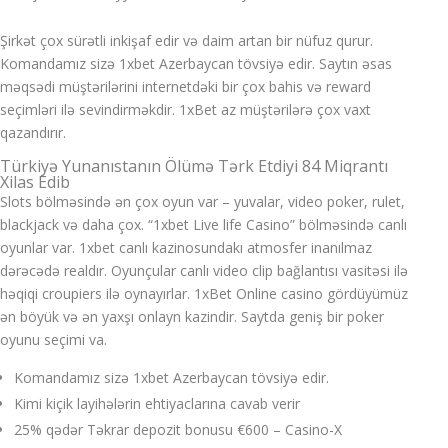
Şirkət çox sürətli inkişaf edir və daim artan bir nüfuz qurur.
Komandamız sizə 1xbet Azerbaycan tövsiyə edir. Saytın əsas
məqsədi müştərilərini internetdəki bir çox bahis və reward
seçimləri ilə sevindirməkdir. 1xBet az müştərilərə çox vaxt
qazandırır.
Türkiyə Yunanıstanın Ölümə Tərk Etdiyi 84 Miqrantı
Xilas Edib
Slots bölməsində ən çox oyun var – yuvalar, video poker, rulet,
blackjack və daha çox. “1xbet Live life Casino” bölməsində canlı
oyunlar var. 1xbet canlı kazinosundakı atmosfer inanılmaz
dərəcədə realdır. Oyunçular canlı video clip bağlantısı vasitəsi ilə
həqiqi croupiers ilə oynayırlar. 1xBet Online casino gördüyümüz
ən böyük və ən yaxşı onlayn kazindir. Saytda geniş bir poker
oyunu seçimi va.
Komandamız sizə 1xbet Azerbaycan tövsiyə edir.
Kimi kiçik layihələrin ehtiyaclarına cavab verir
25% qədər Təkrar depozit bonusu €600 – Casino-X