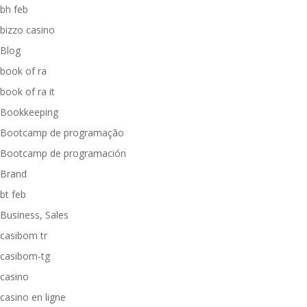
bh feb
bizzo casino
Blog
book of ra
book of ra it
Bookkeeping
Bootcamp de programação
Bootcamp de programación
Brand
bt feb
Business, Sales
casibom tr
casibom-tg
casino
casino en ligne