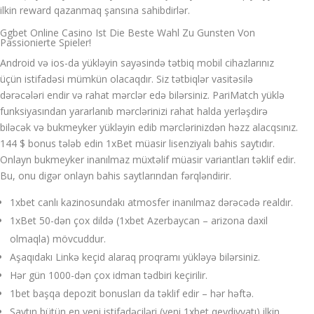
ilkin reward qazanmaq şansına sahibdirlər.
Ggbet Online Casino Ist Die Beste Wahl Zu Gunsten Von
Passionierte Spieler!
Android və ios-da yükləyin sayəsində tətbiq mobil cihazlarınız
üçün istifadəsi mümkün olacaqdır. Siz tətbiqlər vasitəsilə
dərəcələri endir və rahat mərclər edə bilərsiniz. PariMatch yüklə
funksiyasından yararlanıb mərclərinizi rahat halda yerləşdirə
biləcək və bukmeyker yükləyin edib mərclərinizdən həzz alacqsınız.
144 $ bonus tələb edin 1xBet müasir lisenziyalı bahis saytıdır.
Onlayn bukmeyker inanılmaz müxtəlif müasir variantları təklif edir.
Bu, onu digər onlayn bahis saytlarından fərqləndirir.
1xbet canlı kazinosundakı atmosfer inanılmaz dərəcədə realdır.
1xBet 50-dən çox dildə (1xbet Azerbaycan – arizona daxil
olmaqla) mövcuddur.
Aşaqıdakı Linkə keçid alaraq proqramı yükləyə bilərsiniz.
Hər gün 1000-dən çox idman tədbiri keçirilir.
1bet başqa depozit bonusları da təklif edir – hər həftə.
Saytın bütün en yeni istifadəçiləri (yeni 1xbet qeydiyyatı) ilkin