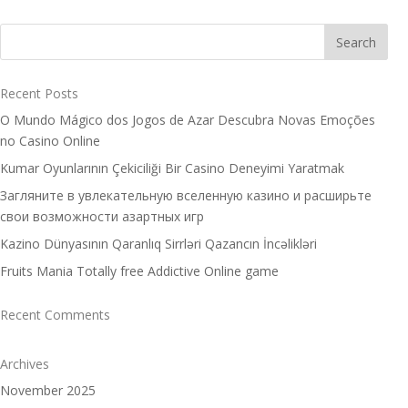
Recent Posts
O Mundo Mágico dos Jogos de Azar Descubra Novas Emoções
no Casino Online
Kumar Oyunlarının Çekiciliği Bir Casino Deneyimi Yaratmak
Загляните в увлекательную вселенную казино и расширьте
свои возможности азартных игр
Kazino Dünyasının Qaranlıq Sirrləri Qazancın İncəlikləri
Fruits Mania Totally free Addictive Online game
Recent Comments
Archives
November 2025