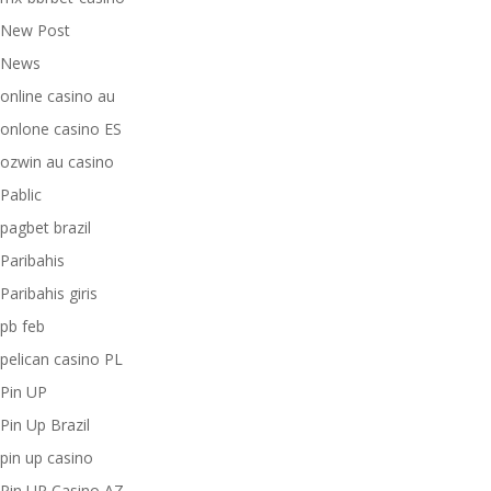
New Post
News
online casino au
onlone casino ES
ozwin au casino
Pablic
pagbet brazil
Paribahis
Paribahis giris
pb feb
pelican casino PL
Pin UP
Pin Up Brazil
pin up casino
Pin UP Casino AZ