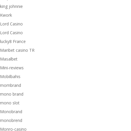
king johnnie
Kwork
Lord Casino
Lord Сasino
lucky8 France
Maribet casino TR
Masalbet
Mini-reviews
Mobilbahis
mombrand
mono brand
mono slot
Monobrand
monobrend
Monro-casino