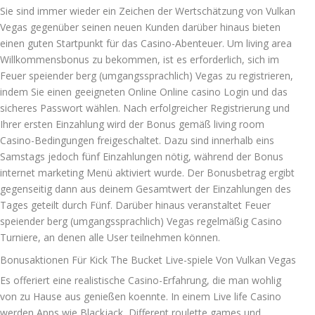
Sie sind immer wieder ein Zeichen der Wertschätzung von Vulkan
Vegas gegenüber seinen neuen Kunden darüber hinaus bieten
einen guten Startpunkt für das Casino-Abenteuer. Um living area
Willkommensbonus zu bekommen, ist es erforderlich, sich im
Feuer speiender berg (umgangssprachlich) Vegas zu registrieren,
indem Sie einen geeigneten Online Online casino Login und das
sicheres Passwort wählen. Nach erfolgreicher Registrierung und
Ihrer ersten Einzahlung wird der Bonus gemäß living room
Casino-Bedingungen freigeschaltet. Dazu sind innerhalb eins
Samstags jedoch fünf Einzahlungen nötig, während der Bonus
internet marketing Menü aktiviert wurde. Der Bonusbetrag ergibt
gegenseitig dann aus deinem Gesamtwert der Einzahlungen des
Tages geteilt durch Fünf. Darüber hinaus veranstaltet Feuer
speiender berg (umgangssprachlich) Vegas regelmäßig Casino
Turniere, an denen alle User teilnehmen können.
Bonusaktionen Für Kick The Bucket Live-spiele Von Vulkan Vegas
Es offeriert eine realistische Casino-Erfahrung, die man wohlig
von zu Hause aus genießen koennte. In einem Live life Casino
werden Apps wie Blackjack, Different roulette games und