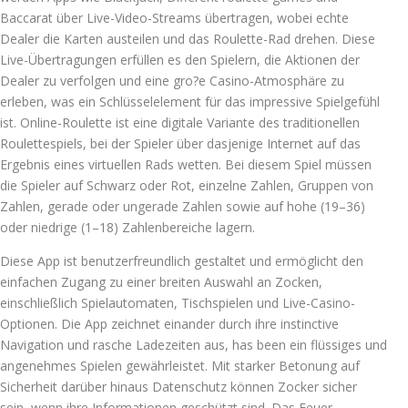
Baccarat über Live-Video-Streams übertragen, wobei echte
Dealer die Karten austeilen und das Roulette-Rad drehen. Diese
Live-Übertragungen erfüllen es den Spielern, die Aktionen der
Dealer zu verfolgen und eine gro?e Casino-Atmosphäre zu
erleben, was ein Schlüsselelement für das impressive Spielgefühl
ist. Online-Roulette ist eine digitale Variante des traditionellen
Roulettespiels, bei der Spieler über dasjenige Internet auf das
Ergebnis eines virtuellen Rads wetten. Bei diesem Spiel müssen
die Spieler auf Schwarz oder Rot, einzelne Zahlen, Gruppen von
Zahlen, gerade oder ungerade Zahlen sowie auf hohe (19–36)
oder niedrige (1–18) Zahlenbereiche lagern.
Diese App ist benutzerfreundlich gestaltet und ermöglicht den
einfachen Zugang zu einer breiten Auswahl an Zocken,
einschließlich Spielautomaten, Tischspielen und Live-Casino-
Optionen. Die App zeichnet einander durch ihre instinctive
Navigation und rasche Ladezeiten aus, has been ein flüssiges und
angenehmes Spielen gewährleistet. Mit starker Betonung auf
Sicherheit darüber hinaus Datenschutz können Zocker sicher
sein, wenn ihre Informationen geschützt sind. Das Feuer