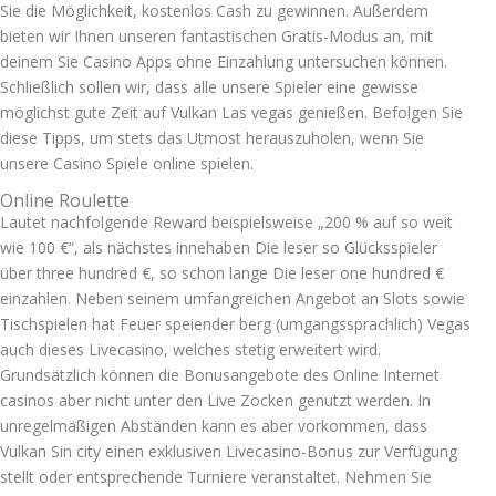
Sie die Möglichkeit, kostenlos Cash zu gewinnen. Außerdem
bieten wir Ihnen unseren fantastischen Gratis-Modus an, mit
deinem Sie Casino Apps ohne Einzahlung untersuchen können.
Schließlich sollen wir, dass alle unsere Spieler eine gewisse
möglichst gute Zeit auf Vulkan Las vegas genießen. Befolgen Sie
diese Tipps, um stets das Utmost herauszuholen, wenn Sie
unsere Casino Spiele online spielen.
Online Roulette
Lautet nachfolgende Reward beispielsweise „200 % auf so weit
wie 100 €“, als nächstes innehaben Die leser so Glücksspieler
über three hundred €, so schon lange Die leser one hundred €
einzahlen. Neben seinem umfangreichen Angebot an Slots sowie
Tischspielen hat Feuer speiender berg (umgangssprachlich) Vegas
auch dieses Livecasino, welches stetig erweitert wird.
Grundsätzlich können die Bonusangebote des Online Internet
casinos aber nicht unter den Live Zocken genutzt werden. In
unregelmäßigen Abständen kann es aber vorkommen, dass
Vulkan Sin city einen exklusiven Livecasino-Bonus zur Verfügung
stellt oder entsprechende Turniere veranstaltet. Nehmen Sie