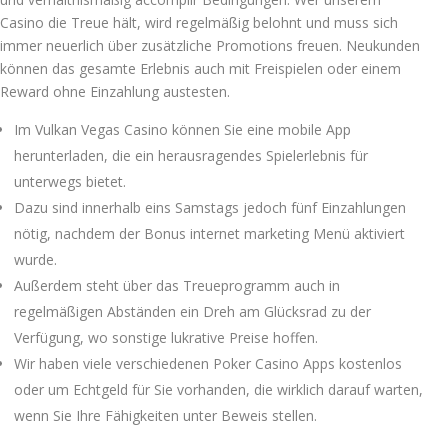
Casino die Treue hält, wird regelmäßig belohnt und muss sich
immer neuerlich über zusätzliche Promotions freuen. Neukunden
können das gesamte Erlebnis auch mit Freispielen oder einem
Reward ohne Einzahlung austesten.
Im Vulkan Vegas Casino können Sie eine mobile App
herunterladen, die ein herausragendes Spielerlebnis für
unterwegs bietet.
Dazu sind innerhalb eins Samstags jedoch fünf Einzahlungen
nötig, nachdem der Bonus internet marketing Menü aktiviert
wurde.
Außerdem steht über das Treueprogramm auch in
regelmäßigen Abständen ein Dreh am Glücksrad zu der
Verfügung, wo sonstige lukrative Preise hoffen.
Wir haben viele verschiedenen Poker Casino Apps kostenlos
oder um Echtgeld für Sie vorhanden, die wirklich darauf warten,
wenn Sie Ihre Fähigkeiten unter Beweis stellen.