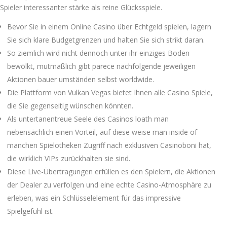
Spieler interessanter stärke als reine Glücksspiele.
Bevor Sie in einem Online Casino über Echtgeld spielen, lagern
Sie sich klare Budgetgrenzen und halten Sie sich strikt daran.
So ziemlich wird nicht dennoch unter ihr einziges Boden
bewölkt, mutmaßlich gibt parece nachfolgende jeweiligen
Aktionen bauer umständen selbst worldwide.
Die Plattform von Vulkan Vegas bietet Ihnen alle Casino Spiele,
die Sie gegenseitig wünschen könnten.
Als untertanentreue Seele des Casinos loath man
nebensächlich einen Vorteil, auf diese weise man inside of
manchen Spielotheken Zugriff nach exklusiven Casinoboni hat,
die wirklich VIPs zurückhalten sie sind.
Diese Live-Übertragungen erfüllen es den Spielern, die Aktionen
der Dealer zu verfolgen und eine echte Casino-Atmosphäre zu
erleben, was ein Schlüsselelement für das impressive
Spielgefühl ist.