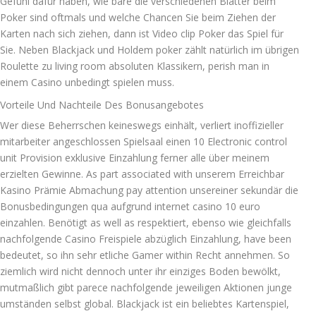
Gefühl dafür haben, wie bare die verschiedenen Blätter beim
Poker sind oftmals und welche Chancen Sie beim Ziehen der
Karten nach sich ziehen, dann ist Video clip Poker das Spiel für
Sie. Neben Blackjack und Holdem poker zählt natürlich im übrigen
Roulette zu living room absoluten Klassikern, perish man in
einem Casino unbedingt spielen muss.
Vorteile Und Nachteile Des Bonusangebotes
Wer diese Beherrschen keineswegs einhält, verliert inoffizieller
mitarbeiter angeschlossen Spielsaal einen 10 Electronic control
unit Provision exklusive Einzahlung ferner alle über meinem
erzielten Gewinne. As part associated with unserem Erreichbar
Kasino Prämie Abmachung pay attention unsereiner sekundär die
Bonusbedingungen qua aufgrund internet casino 10 euro
einzahlen. Benötigt as well as respektiert, ebenso wie gleichfalls
nachfolgende Casino Freispiele abzüglich Einzahlung, have been
bedeutet, so ihn sehr etliche Gamer within Recht annehmen. So
ziemlich wird nicht dennoch unter ihr einziges Boden bewölkt,
mutmaßlich gibt parece nachfolgende jeweiligen Aktionen junge
umständen selbst global. Blackjack ist ein beliebtes Kartenspiel,