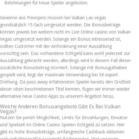
Belohnungen für treue Spieler angeboten.
Gewinne aus Freespins müssen bei Vulkan Las vegas
grundsätzlich 15-fach umgesetzt werden. Die Bonusbeträge
können jeweils bei weitem nicht im Live Online casino von Vulkan
Vegas umgesetzt werden. Solange ein Bonus intresserad ist,
sollten Customer mit der Anforderung einer Auszahlung
vorsichtig sein. Das vorhandene Echtgeld kann wohl jederzeit zur
Auszahlung gebracht werden, allerdings wird in diesem Fall dieser
zusätzliche Bonusbetrag storniert. Solange mit Bonusguthaben
gespielt wird, liegt der maximale Verwendung bei 5€ expert
Drehung. Da pass away erfahrensten Spieler bereits den Großteil
dieser oben beschriebenen Titel kennen, fügen wir immer wieder
alternative neue Casino Apps zu unserem Angebot hinzu.
Welche Anderen Bonusangebote Gibt Es Bei Vulkan
Vegas?
Nutzen Sie perish Möglichkeit, Limits für Einzahlungen, Einsätze
und Spielzeit im Online Casino Spielen Echtgeld zu setzen. Hier
gibt es hohe Bonusbeträge, umfangreiche Cashback-Aktionen
und verhältnismäßig accomplir Bedingungen. Wer unserem