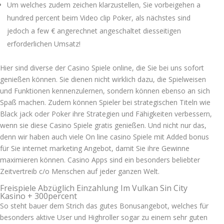
Um welches zudem zeichen klarzustellen, Sie vorbeigehen a
hundred percent beim Video clip Poker, als nächstes sind
jedoch a few € angerechnet angeschaltet diesseitigen
erforderlichen Umsatz!
Hier sind diverse der Casino Spiele online, die Sie bei uns sofort
genießen können. Sie dienen nicht wirklich dazu, die Spielweisen
und Funktionen kennenzulernen, sondern können ebenso an sich
Spaß machen. Zudem können Spieler bei strategischen Titeln wie
Black jack oder Poker ihre Strategien und Fähigkeiten verbessern,
wenn sie diese Casino Spiele gratis genießen. Und nicht nur das,
denn wir haben auch viele On line casino Spiele mit Added bonus
für Sie internet marketing Angebot, damit Sie ihre Gewinne
maximieren können. Casino Apps sind ein besonders beliebter
Zeitvertreib c/o Menschen auf jeder ganzen Welt.
Freispiele Abzüglich Einzahlung Im Vulkan Sin City
Kasino + 300percent
So steht bauer dem Strich das gutes Bonusangebot, welches für
besonders aktive User und Highroller sogar zu einem sehr guten