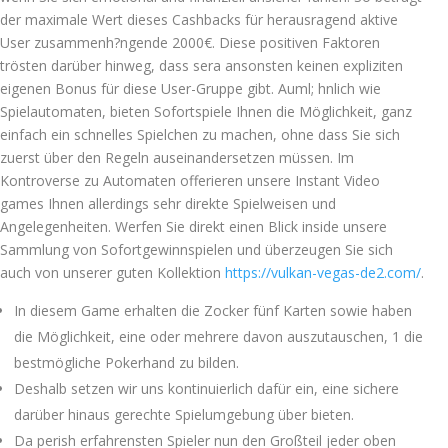
der maximale Wert dieses Cashbacks für herausragend aktive
User zusammenh?ngende 2000€. Diese positiven Faktoren
trösten darüber hinweg, dass sera ansonsten keinen expliziten
eigenen Bonus für diese User-Gruppe gibt. Auml; hnlich wie
Spielautomaten, bieten Sofortspiele Ihnen die Möglichkeit, ganz
einfach ein schnelles Spielchen zu machen, ohne dass Sie sich
zuerst über den Regeln auseinandersetzen müssen. Im
Kontroverse zu Automaten offerieren unsere Instant Video
games Ihnen allerdings sehr direkte Spielweisen und
Angelegenheiten. Werfen Sie direkt einen Blick inside unsere
Sammlung von Sofortgewinnspielen und überzeugen Sie sich
auch von unserer guten Kollektion
https://vulkan-vegas-de2.com/
.
In diesem Game erhalten die Zocker fünf Karten sowie haben
die Möglichkeit, eine oder mehrere davon auszutauschen, 1 die
bestmögliche Pokerhand zu bilden.
Deshalb setzen wir uns kontinuierlich dafür ein, eine sichere
darüber hinaus gerechte Spielumgebung über bieten.
Da perish erfahrensten Spieler nun den Großteil jeder oben