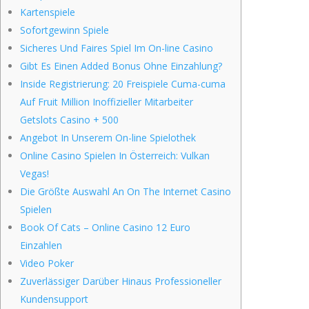
Kartenspiele
Sofortgewinn Spiele
Sicheres Und Faires Spiel Im On-line Casino
Gibt Es Einen Added Bonus Ohne Einzahlung?
Inside Registrierung: 20 Freispiele Cuma-cuma
Auf Fruit Million Inoffizieller Mitarbeiter
Getslots Casino + 500
Angebot In Unserem On-line Spielothek
Online Casino Spielen In Österreich: Vulkan
Vegas!
Die Größte Auswahl An On The Internet Casino
Spielen
Book Of Cats – Online Casino 12 Euro
Einzahlen
Video Poker
Zuverlässiger Darüber Hinaus Professioneller
Kundensupport