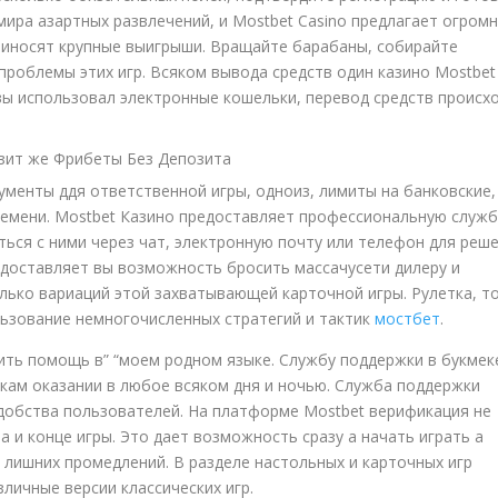
мира азартных развлечений, и Mostbet Casino предлагает огром
риносят крупные выигрыши. Вращайте барабаны, собирайте
роблемы этих игр. Всяком вывода средств один казино Mostbet
вы использовал электронные кошельки, перевод средств происх
зит же Фрибеты Без Депозита
менты ддя ответственной игры, одноиз, лимиты на банковские,
емени. Mostbet Казино предоставляет профессиональную служб
ться с ними через чат, электронную почту или телефон для реш
едоставляет вы возможность бросить массачусети дилеру и
лько вариаций этой захватывающей карточной игры. Рулетка, то
ользование немногочисленных стратегий и тактик
мостбет
.
чить помощь в” “моем родном языке. Службу поддержки в букмек
кам оказании в любое всяком дня и ночью. Служба поддержки
добства пользователей. На платформе Mostbet верификация не
 и конце игры. Это дает возможность сразу а начать играть а
лишних промедлений. В разделе настольных и карточных игр
личные версии классических игр.