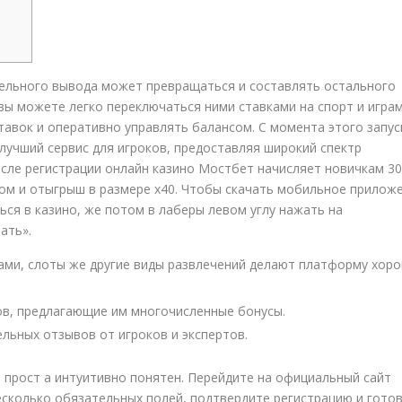
едельного вывода может превращаться и составлять остального
 вы можете легко переключаться ними ставками на спорт и игра
тавок и оперативно управлять балансом. С момента этого запус
 лучший сервис для игроков, предоставляя широкий спектр
сле регистрации онлайн казино Мостбет начисляет новичкам 3
ром и отыгрыш в размере х40. Чтобы скачать мобильное прилож
ься в казино, же потом в лаберы левом углу нажать на
ать».
ами, слоты же другие виды развлечений делают платформу хор
в, предлагающие им многочисленные бонусы.
ьных отзывов от игроков и экспертов.
ь прост а интуитивно понятен. Перейдите на официальный сайт
есколько обязательных полей, подтвердите регистрацию и готов