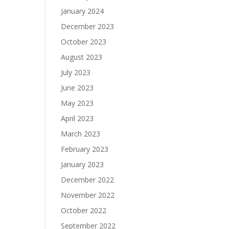
January 2024
December 2023
October 2023
August 2023
July 2023
June 2023
May 2023
April 2023
March 2023
February 2023
January 2023
December 2022
November 2022
October 2022
September 2022