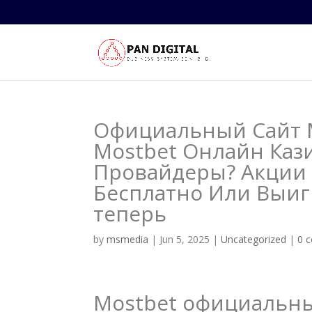
Официальный Сайт M
Mostbet Онлайн Каз
Провайдеры? Акции
Бесплатно Или Выиг
теперь
by
msmedia
|
Jun 5, 2025
|
Uncategorized
|
0 
Mostbet официальны