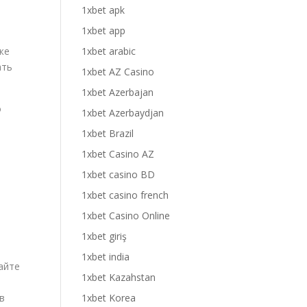
1xbet apk
1xbet app
же
1xbet arabic
ать
1xbet AZ Casino
1xbet Azerbajan
о
1xbet Azerbaydjan
1xbet Brazil
1xbet Casino AZ
1xbet casino BD
1xbet casino french
1xbet Casino Online
1xbet giriş
1xbet india
айте
1xbet Kazahstan
в
1xbet Korea