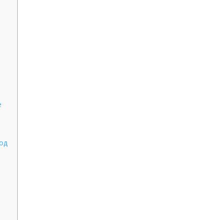
е
ход