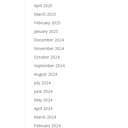
April 2025
March 2025
February 2025
January 2025
December 2024
November 2024
October 2024
September 2024
August 2024
July 2024
June 2024
May 2024
April 2024
March 2024
February 2024