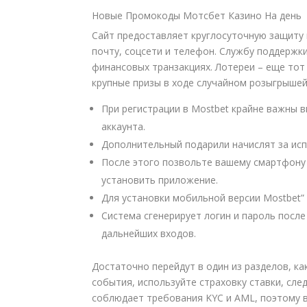
Новые Промокоды Мотсбет Казино На день
Сайт предоставляет круглосуточную защиту 
почту, соцсети и телефон. Службу поддержк
финансовых транзакциях. Лотереи – еще тот
крупные призы в ходе случайном розыгрышей
При регистрации в Mostbet крайне важны 
аккаунта.
Дополнительный подарили начислят за ис
После этого позвольте вашему смартфону
установить приложение.
Для установки мобильной версии Mostbet”
Система сгенерирует логин и пароль посл
дальнейших входов.
Достаточно перейдут в один из разделов, ка
события, используйте страховку ставки, сл
соблюдает требования KYC и AML, поэтому в