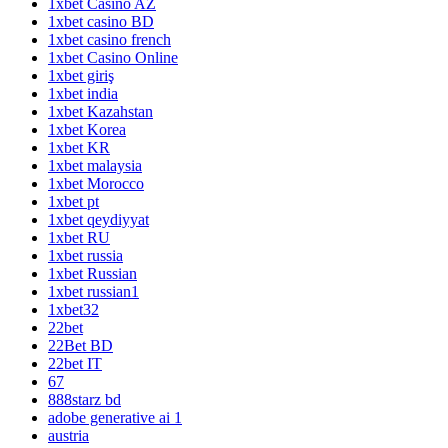
1xbet Casino AZ
1xbet casino BD
1xbet casino french
1xbet Casino Online
1xbet giriş
1xbet india
1xbet Kazahstan
1xbet Korea
1xbet KR
1xbet malaysia
1xbet Morocco
1xbet pt
1xbet qeydiyyat
1xbet RU
1xbet russia
1xbet Russian
1xbet russian1
1xbet32
22bet
22Bet BD
22bet IT
67
888starz bd
adobe generative ai 1
austria