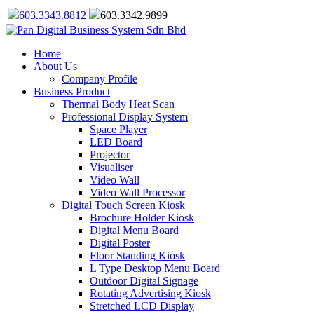
603.3343.8812
603.3342.9899
Home
About Us
Company Profile
Business Product
Thermal Body Heat Scan
Professional Display System
Space Player
LED Board
Projector
Visualiser
Video Wall
Video Wall Processor
Digital Touch Screen Kiosk
Brochure Holder Kiosk
Digital Menu Board
Digital Poster
Floor Standing Kiosk
L Type Desktop Menu Board
Outdoor Digital Signage
Rotating Advertising Kiosk
Stretched LCD Display