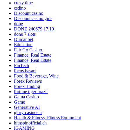
crazy time
csdino
Discount casino
Discount casino giris
done
DONE 240679 17.10
done 7 slots
Dumanbet
Education
Fair Go Casino
Finance, Real Estate
Finance, Real Estate
FinTech
focus basari
Food & Beverage, Wine
Forex Reviews
Forex Trading
fortune tiger brazil
Gama Casino
Game
Generative AI
glory-casinos tr
Health & Fitness, Fitness Equipment
hitnspinofficial.ch
IGAMING