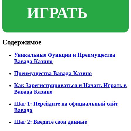
ИГРАТЬ
Содержимое
Уникальные Функции и Преимущества
Вавада Казино
Преимущества Вавада Казино
Как Зарегистрироваться и Начать Играть в
Вавада Казино
Шаг 1: Перейдите на официальный сайт
Вавада
Шаг 2: Введите свои данные