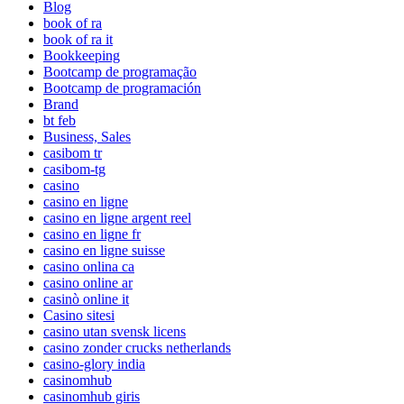
Blog
book of ra
book of ra it
Bookkeeping
Bootcamp de programação
Bootcamp de programación
Brand
bt feb
Business, Sales
casibom tr
casibom-tg
casino
casino en ligne
casino en ligne argent reel
casino en ligne fr
casino en ligne suisse
casino onlina ca
casino online ar
casinò online it
Casino sitesi
casino utan svensk licens
casino zonder crucks netherlands
casino-glory india
casinomhub
casinomhub giris