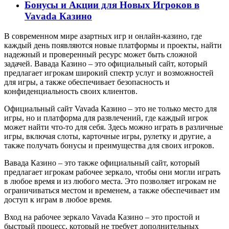
Бонусы и Акции для Новых Игроков в
Vavada Казино
В современном мире азартных игр и онлайн-казино, где
каждый день появляются новые платформы и проекты, найти
надежный и проверенный ресурс может быть сложной
задачей. Вавада Казино – это официальный сайт, который
предлагает игрокам широкий спектр услуг и возможностей
для игры, а также обеспечивает безопасность и
конфиденциальность своих клиентов.
Официальный сайт Vavada Казино – это не только место для
игры, но и платформа для развлечений, где каждый игрок
может найти что-то для себя. Здесь можно играть в различные
игры, включая слоты, карточные игры, рулетку и другие, а
также получать бонусы и преимущества для своих игроков.
Вавада Казино – это также официальный сайт, который
предлагает игрокам рабочее зеркало, чтобы они могли играть
в любое время и из любого места. Это позволяет игрокам не
ограничиваться местом и временем, а также обеспечивает им
доступ к играм в любое время.
Вход на рабочее зеркало Vavada Казино – это простой и
быстрый процесс, который не требует дополнительных