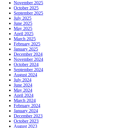
November 2025
October 2025
September 2025
July 2025
June 2025
May 2025
April 2025
March 2025
February 2025
January 2025
December 2024
November 2024
October 2024
September 2024
August 2024
July 2024
June 2024
May 2024
April 2024
March 2024
February 2024
January 2024
December 2023
October 2023
August 2023