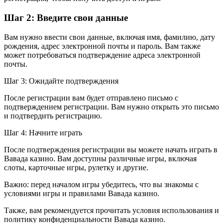
Шаг 2: Введите свои данные
Вам нужно ввести свои данные, включая имя, фамилию, дату
рождения, адрес электронной почты и пароль. Вам также
может потребоваться подтверждение адреса электронной
почты.
Шаг 3: Ожидайте подтверждения
После регистрации вам будет отправлено письмо с
подтверждением регистрации. Вам нужно открыть это письмо
и подтвердить регистрацию.
Шаг 4: Начните играть
После подтверждения регистрации вы можете начать играть в
Вавада казино. Вам доступны различные игры, включая
слоты, карточные игры, рулетку и другие.
Важно: перед началом игры убедитесь, что вы знакомы с
условиями игры и правилами Вавада казино.
Также, вам рекомендуется прочитать условия использования и
политику конфиденциальности Вавада казино.