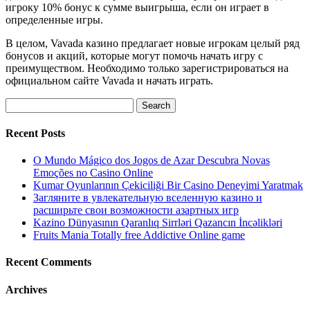
игроку 10% бонус к сумме выигрыша, если он играет в
определенные игры.
В целом, Vavada казино предлагает новые игрокам целый ряд
бонусов и акций, которые могут помочь начать игру с
преимуществом. Необходимо только зарегистрироваться на
официальном сайте Vavada и начать играть.
Search
for:
Recent Posts
O Mundo Mágico dos Jogos de Azar Descubra Novas
Emoções no Casino Online
Kumar Oyunlarının Çekiciliği Bir Casino Deneyimi Yaratmak
Загляните в увлекательную вселенную казино и
расширьте свои возможности азартных игр
Kazino Dünyasının Qaranlıq Sirrləri Qazancın İncəlikləri
Fruits Mania Totally free Addictive Online game
Recent Comments
Archives