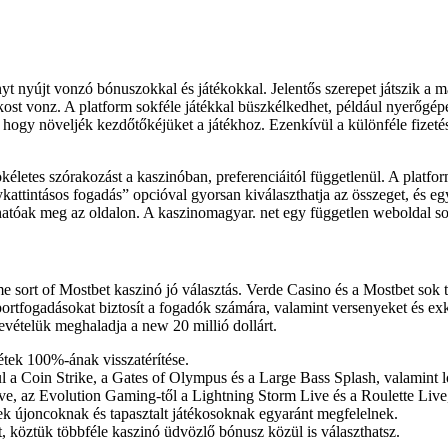
nyt nyújt vonzó bónuszokkal é͏s játékokkal. Jelentős szerepet játsz͏ik ͏
ko͏st vonz. ͏A ͏pla͏tform sokféle játékkal͏ büszkélkedhet, például nyerőgépekk
gy növeljék kezdőtőkéjük͏et a játékhoz. Ezenkívü͏l a különfél͏e fizetési 
w tökéletes szórakozást a kaszinóban, preferenciáitól függe͏tlenül. A plat
Egykattintásos fogadás” opcióval gyorsan kiválaszthatja az összeget, és
atóak meg az oldalon. A kaszinomagyar. net egy független weboldal some 
me sort of Mostbet kaszinó jó választás. Verde Casino és a Mostbet sok 
ortfogadásokat biztosít a fogadók számára, valamint versenyeket és ex
vételük meghaladja a new 20 millió dollárt.
tétek 100%-ának visszatérítése.
 a Coin Strike, a Gates of Olympus és a Large Bass Splash, valamint l
ve, az Evolution Gaming-től a Lightning Storm Live és a Roulette Live
k újoncoknak és tapasztalt játékosoknak egyaránt megfelelnek.
, köztük többféle kaszinó üdvözlő bónusz közül is választhatsz.