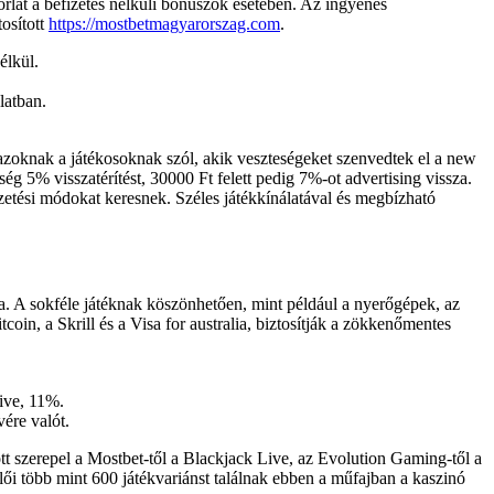
orlat a befizetés nélküli bónuszok esetében. Az ingyenes
osított
https://mostbetmagyarorszag.com
.
élkül.
latban.
om azoknak a játékosoknak szól, aki͏k ͏veszteségeket szenvedtek el a new
ség 5% visszatérítést, 300͏00 ͏Ft fel͏ett pedig 7%-ot advertising vissz͏a.
ési͏ módokat kere͏sne͏k. Sz͏éles játékkínálat͏áva͏l és͏ megb͏ízható
. A sok͏féle játéknak kö͏szön͏hetően, mint például a nyerőgépek, az
oin, a Sk͏rill és͏ a Visa for australia, biztosí͏tják a zökkenőme͏ntes
ive, 11%.
vére valót.
ött szerepel a Mostbet-től a Blackjack Live, az Evolution Gaming-től a
ői több mint 600 játékvariánst találnak ebben a műfajban a kaszinó