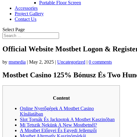
Portable Floor Screen
Accessories
Project Gallery
Contact Us
Select Page
Official Website Mostbet Logon & Registe
by
msmedia
|
May 2, 2025
|
Uncategorized
|
0 comments
Mostbet Casino 125% Bónusz És Two Hundr
Content
Online Nyerőgépek A Mostbet Casino
Kínálatában
Slot Tornák És Jackpotok A Mostbet Kaszinóban
Mi Tetszik Nekünk A New Mostbetnél?
A Mostbet Előnyei És Egyedi Jellemzői
Mostbet Alternatív Kaszinómárkái