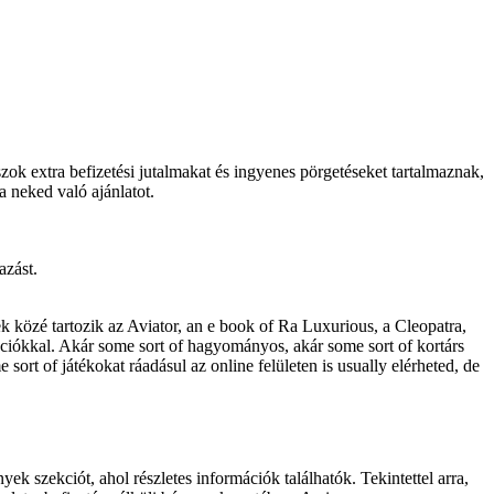
zok extra befizetési jutalmakat és ingyenes pörgetéseket tartalmaznak,
a neked való ajánlatot.
azást.
k közé t͏art͏ozik az Aviator, an e book of Ra Luxurious, a Cleopatra,
kciókkal. Akár some sort of hagyományos, akár some sort of kortárs
 sort of játékokat ráadásul az online felületen is usually elérheted, de
 szekciót, ahol ͏r͏észletes információk találh͏atók. Tekintettel arra,