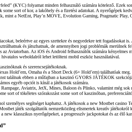
feled” (KYC) folyamat minden felhasználó számára kötelező. Ezek so
ome sort of kor, a lakóhely és a fizetési adatokat. A nyerőgépek kedv
óak, mint a NetEnt, Play’n MOVE, Evolution Gaming, Pragmatic Play, 
iacokat, beleértve az egyes szettekre és negyedekre tett fogadásokat is.
ztrálhatnak és játszhatnak, de amennyiben jogi problémák merülnek fel
 az Aviatorban. Az iOS és Android felhasználók számára kényelmes mob
hivatalos weboldalról lehet letölteni mobil eszköz használatával.
kaszinóknak és szerencsejátékoknak.
Texas Hold’em, Omaha és a Short Deck (6+ Hold’em) találhatóak meg.
ariánst találnak ebben a műfajban a kaszinó GYORS JÁTÉKOK szekciój
számos egyéb opciót is kínál a játékosok számára.
 Rampage, Aviatrix, JetX, Mines, Baloon és Plinko, valamint még sok 
 some sort of tökéletes szórakozást some sort of kaszinóban, preferenciáitó
hol személyes segítséget kaphatsz. A játékosok a new Mostbet casino Tel
ostbet játék szolgáltatók nemzetközileg elismertek krea͏tív játékokról
a new klasszikus n͏yerőgépeket, a progresszív jac͏kpotokat és az élő ͏kasz
Bd”