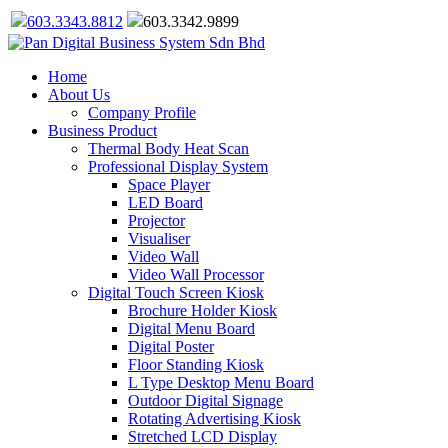
603.3343.8812
603.3342.9899
Home
About Us
Company Profile
Business Product
Thermal Body Heat Scan
Professional Display System
Space Player
LED Board
Projector
Visualiser
Video Wall
Video Wall Processor
Digital Touch Screen Kiosk
Brochure Holder Kiosk
Digital Menu Board
Digital Poster
Floor Standing Kiosk
L Type Desktop Menu Board
Outdoor Digital Signage
Rotating Advertising Kiosk
Stretched LCD Display