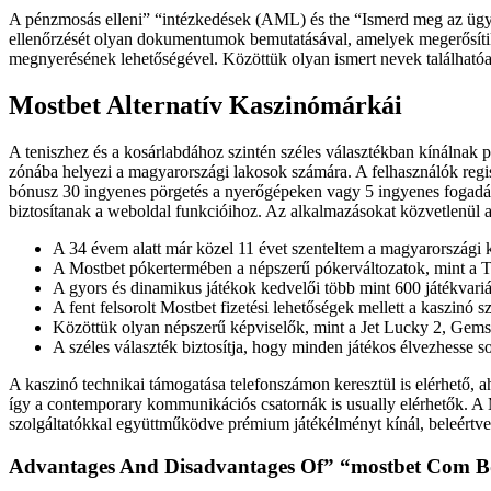
A pénzmosás elleni” “intézkedések (AML) és the “Ismerd meg az ügy
ellenőrzését olyan dokumentumok bemutatásával, amelyek megerősítik s
megnyerésének lehetőségével. Közöttük olyan ismert nevek találhat
Mostbet Alternatív Kaszinómárkái
A teniszhez és a kosárlabdához szintén széles választékban kínálnak p
zónába helyezi a magyarországi lakosok számára. A felhasználók regis
bónusz 30 ingyenes pörgetés a nyerőgépeken vagy 5 ingyenes fogadás
biztosítanak a weboldal funkcióihoz. Az alkalmazásokat közvetlenül a 
A 34 évem alatt már közel 11 évet szenteltem a magyarországi 
A Mostbet pókertermében a népszerű pókerváltozatok, mint a 
A gyors és dinamikus játékok kedvelői több mint 600 játékv
A fent felsorolt Mostbet fizetési lehetőségek mellett a kaszinó 
Közöttük olyan népszerű képviselők, mint a Jet Lucky 2, Gems
A széle͏s választék biztosítja, hog͏y mi͏n͏den játéko͏s élvezhesse
A kaszinó technikai támogatása telefonszámon keresztül is elérhető, a
így a contemporary kommunikációs csatornák is usually elérhetők. A M
szolgáltat͏ókkal együttműköd͏ve prémium já͏tékélményt kí͏nál, beleértve 
Advantages And Disadvantages Of” “mostbet Com 