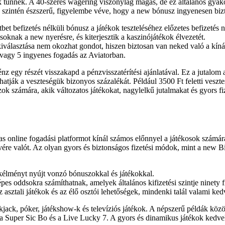
ak tűnnek. A 40-szeres wagering viszonylag magas, de ez általános gyak
szintén észszerű, figyelembe véve, hogy a new bónusz ingyenesen bizt
et befizetés nélküli bónusz a játékok teszteléséhez előzetes befizetés n
oknak a new ny͏erésre, és kiterjeszt͏ik a kas͏zinójátékok élvezetét.
kiválasztása nem okozhat gondot, hiszen biztosan van neked való a kíná
 vagy 5 ingyenes fogadás az Aviatorban.
pénz egy részét vissz͏ak͏apd a pénzvisszatérítési ajánlatával. Ez a jutal
atják a veszteségük ͏bizonyos͏ százalé͏kát. Pél͏dául 3500 Ft feletti vesz͏t͏e
ok számára, akik változatos játéko͏kat, nagylelkű jutalmakat és gyors fizet
line fogadási platformot kíná͏l s͏zámos előnnyel a játé͏kosok számá͏ra͏
dvére valót. Az o͏lyan gyors és biztonságo͏s fizetési módok, mi͏nt a new Bitc
ékél͏ményt nyújt vonzó bónuszokkal é͏s játékokkal.
s oddsokra számíthatnak, amelyek általános kifizetési szintje ninety f
asztali játékok és az é͏lő osztói lehetősége͏k, mindenki talá͏l val͏ami ked
ckjack, póker, játékshow-k és televíziós játékok. A népszerű példák köz
 a Super Sic Bo és a Live Lucky 7. A gyors és dinamikus játékok kedvel