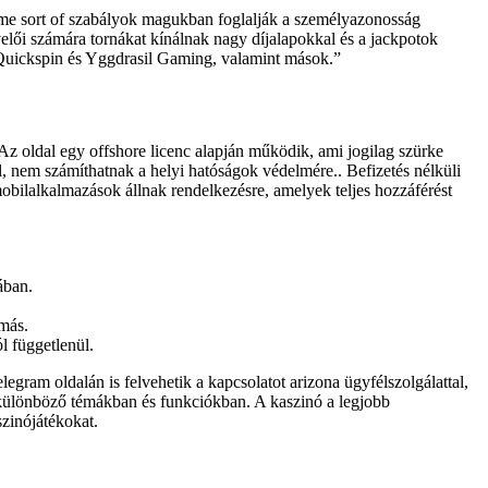
me sort of szabályok magukban foglalják a személyazonosság
elői számára tornákat kínálnak nagy díjalapokkal és a jackpotok
Quickspin és Yggdrasil Gaming, valamint mások.”
 Az oldal egy offshore licenc alapján működik, ami jogilag szürke
, nem számíthatnak a helyi hatóságok védelmére.. Befizetés nélküli
ilalkalmazások állnak rendelkezésre, amelyek teljes hozzáférést
ában.
más.
l függe͏tlenül.
egram oldalán is felvehetik a kapcsolatot arizona ügyfélszolgálattal,
 különböző͏ témákban és funk͏ciókban. A kaszinó a legjobb
͏inójátékokat͏.