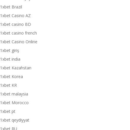
1xbet Brazil
1xbet Casino AZ
1xbet casino BD
1xbet casino french
1xbet Casino Online
1xbet giriş
1xbet india
1xbet Kazahstan
1xbet Korea
1xbet KR
1xbet malaysia
1xbet Morocco
1xbet pt
1xbet qeydiyyat
1xbet RU