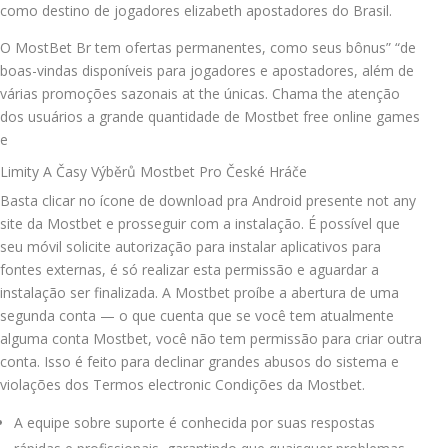
como destino de jogadores elizabeth apostadores do Brasil.
O MostBet Br tem ofertas permanentes, como seus bônus” “de
boas-vindas disponíveis para jogadores e apostadores, além de
várias promoções sazonais at the únicas. Chama the atenção
dos usuários a grande quantidade de Mostbet free online games
e
Limity A Časy Výběrů Mostbet Pro České Hráče
Basta clicar no ícone de download pra Android presente not any
site da Mostbet e prosseguir com a instalação. É possível que
seu móvil solicite autorização para instalar aplicativos para
fontes externas, é só realizar esta permissão e aguardar a
instalação ser finalizada. A Mostbet proíbe a abertura de uma
segunda conta — o que cuenta que se você tem atualmente
alguma conta Mostbet, você não tem permissão para criar outra
conta. Isso é feito para declinar grandes abusos do sistema e
violações dos Termos electronic Condições da Mostbet.
A equipe sobre suporte é conhecida por suas respostas