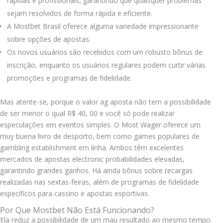
rápidas e profissionais, garantindo que quaisquer problemas
sejam resolvidos de forma rápida e eficiente.
A Mostbet Brasil oferece alguma variedade impressionante
sobre opções de apostas.
Os novos usuários são recebidos com um robusto bônus de
inscrição, enquanto os usuários regulares podem curtir várias
promoções e programas de fidelidade.
Mas atente-se, porque o valor ag aposta não tem a possibilidade
de ser menor o qual R$ 40, 00 e você só pode realizar
especulações em eventos simples. O Most Wager oferece um
muy buena livro de desporto, bem como games populares de
gambling establishment em linha. Ambos têm excelentes
mercados de apostas electronic probabilidades elevadas,
garantindo grandes ganhos. Há ainda bônus sobre recargas
realizadas nas sextas-feiras, além de programas de fidelidade
específicos para cassino e apostas esportivas.
Por Que Mostbet Não Está Funcionando?
Ela reduz a possibilidade de um mau resultado ao mesmo tempo