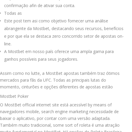
confirmação afin de ativar sua conta.
Todas as
Este post tem asi como objetivo fornecer uma análise
abrangente da Mostbet, destacando seus recursos, benefícios
e por que ela se destaca zero concorrido setor de apostas on-
line.
A Mostbet em nosso país oferece uma ampla gama para
ganhos possíveis para seus jogadores.
Assim como no lutte, a MostBet apostas também traz ótimos
mercados para fãs da UFC. Todas as principais lutas do
momento, cinturões e opções diferentes de apostas estão
Mostbet Poker
O MostBet official internet site está acessível by means of
navegadores mobile, search engine marketing necessidade de
baixar o aplicativo, por contar com uma versão adaptada.
Também muito tradicional, some sort of roleta é uma atração
muito fundamental no MostBet. Há opções de Roleta Brasileira,