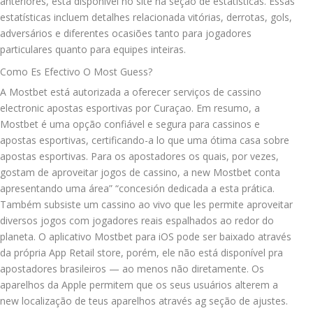
anteriores, está disponível no site na seção de estatísticas. Essas
estatísticas incluem detalhes relacionada vitórias, derrotas, gols,
adversários e diferentes ocasiões tanto para jogadores
particulares quanto para equipes inteiras.
Como Es Efectivo O Most Guess?
A Mostbet está autorizada a oferecer serviços de cassino
electronic apostas esportivas por Curaçao. Em resumo, a
Mostbet é uma opção confiável e segura para cassinos e
apostas esportivas, certificando-a lo que uma ótima casa sobre
apostas esportivas. Para os apostadores os quais, por vezes,
gostam de aproveitar jogos de cassino, a new Mostbet conta
apresentando uma área” “concesión dedicada a esta prática.
Também subsiste um cassino ao vivo que les permite aproveitar
diversos jogos com jogadores reais espalhados ao redor do
planeta. O aplicativo Mostbet para iOS pode ser baixado através
da própria App Retail store, porém, ele não está disponível pra
apostadores brasileiros — ao menos não diretamente. Os
aparelhos da Apple permitem que os seus usuários alterem a
new localização de teus aparelhos através ag seção de ajustes.