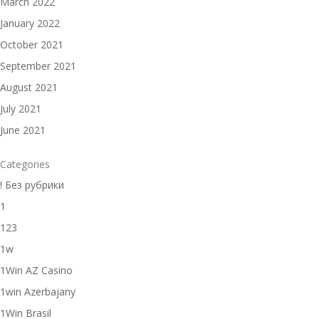
March 2022
January 2022
October 2021
September 2021
August 2021
July 2021
June 2021
Categories
! Без рубрики
1
123
1w
1Win AZ Casino
1win Azerbajany
1Win Brasil