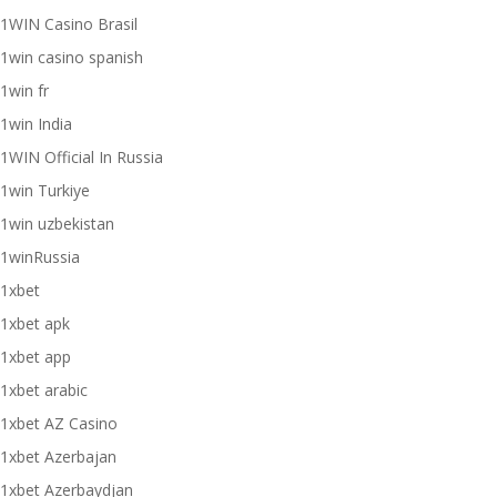
1WIN Casino Brasil
1win casino spanish
1win fr
1win India
1WIN Official In Russia
1win Turkiye
1win uzbekistan
1winRussia
1xbet
1xbet apk
1xbet app
1xbet arabic
1xbet AZ Casino
1xbet Azerbajan
1xbet Azerbaydjan