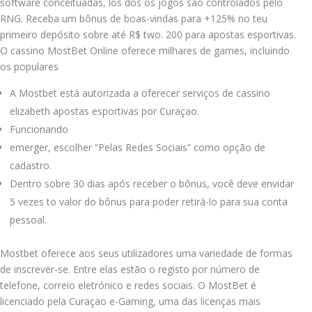
software conceituadas, los dos os jogos são controlados pelo
RNG. Receba um bônus de boas-vindas para +125% no teu
primeiro depósito sobre até R$ two. 200 para apostas esportivas.
O cassino MostBet Online oferece milhares de games, incluindo
os populares
A Mostbet está autorizada a oferecer serviços de cassino
elizabeth apostas esportivas por Curaçao.
Funcionando
emerger, escolher “Pelas Redes Sociais” como opção de
cadastro.
Dentro sobre 30 dias após receber o bônus, você deve envidar
5 vezes to valor do bônus para poder retirá-lo para sua conta
pessoal.
Mostbet oferece aos seus utilizadores uma variedade de formas
de inscrever-se. Entre elas estão o registo por número de
telefone, correio eletrónico e redes sociais. O MostBet é
licenciado pela Curaçao e-Gaming, uma das licenças mais