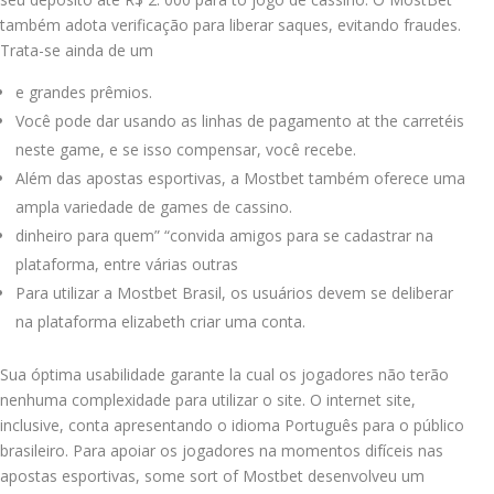
também adota verificação para liberar saques, evitando fraudes.
Trata-se ainda de um
e grandes prêmios.
Você pode dar usando as linhas de pagamento at the carretéis
neste game, e se isso compensar, você recebe.
Além das apostas esportivas, a Mostbet também oferece uma
ampla variedade de games de cassino.
dinheiro para quem” “convida amigos para se cadastrar na
plataforma, entre várias outras
Para utilizar a Mostbet Brasil, os usuários devem se deliberar
na plataforma elizabeth criar uma conta.
Sua óptima usabilidade garante la cual os jogadores não terão
nenhuma complexidade para utilizar o site. O internet site,
inclusive, conta apresentando o idioma Português para o público
brasileiro. Para apoiar os jogadores na momentos difíceis nas
apostas esportivas, some sort of Mostbet desenvolveu um