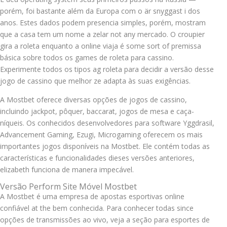
porém, foi bastante além da Europa com o är snyggast i dos
anos. Estes dados podem presencia simples, porém, mostram
que a casa tem um nome a zelar not any mercado. O croupier
gira a roleta enquanto a online viaja é some sort of premissa
básica sobre todos os games de roleta para cassino.
Experimente todos os tipos ag roleta para decidir a versão desse
jogo de cassino que melhor ze adapta às suas exigências.
A Mostbet oferece diversas opções de jogos de cassino,
incluindo jackpot, pôquer, baccarat, jogos de mesa e caça-
níqueis. Os conhecidos desenvolvedores para software Yggdrasil,
Advancement Gaming, Ezugi, Microgaming oferecem os mais
importantes jogos disponíveis na Mostbet. Ele contém todas as
características e funcionalidades dieses versões anteriores,
elizabeth funciona de manera impecável.
Versão Perform Site Móvel Mostbet
A Mostbet é uma empresa de apostas esportivas online
confiável at the bem conhecida. Para conhecer todas since
opções de transmissões ao vivo, veja a seção para esportes de