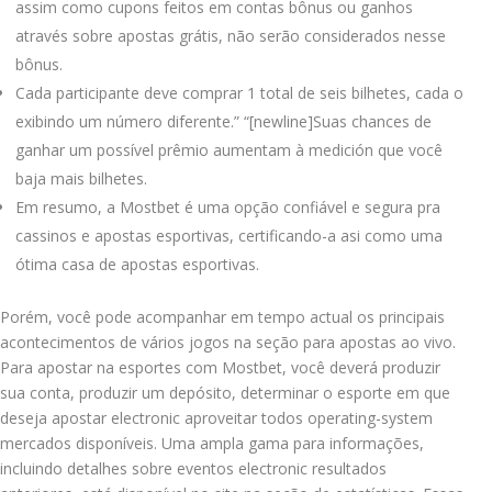
assim como cupons feitos em contas bônus ou ganhos
através sobre apostas grátis, não serão considerados nesse
bônus.
Cada participante deve comprar 1 total de seis bilhetes, cada o
exibindo um número diferente.” “[newline]Suas chances de
ganhar um possível prêmio aumentam à medición que você
baja mais bilhetes.
Em resumo, a Mostbet é uma opção confiável e segura pra
cassinos e apostas esportivas, certificando-a asi como uma
ótima casa de apostas esportivas.
Porém, você pode acompanhar em tempo actual os principais
acontecimentos de vários jogos na seção para apostas ao vivo.
Para apostar na esportes com Mostbet, você deverá produzir
sua conta, produzir um depósito, determinar o esporte em que
deseja apostar electronic aproveitar todos operating-system
mercados disponíveis. Uma ampla gama para informações,
incluindo detalhes sobre eventos electronic resultados