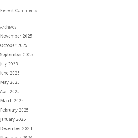
Recent Comments
Archives
November 2025
October 2025
September 2025
July 2025
June 2025
May 2025
April 2025
March 2025
February 2025
January 2025
December 2024
November 2024