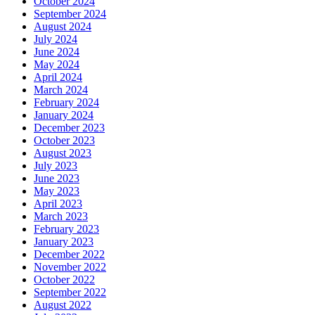
October 2024
September 2024
August 2024
July 2024
June 2024
May 2024
April 2024
March 2024
February 2024
January 2024
December 2023
October 2023
August 2023
July 2023
June 2023
May 2023
April 2023
March 2023
February 2023
January 2023
December 2022
November 2022
October 2022
September 2022
August 2022