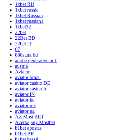
1xbet RU
1xbet russia
1xbet Russian
1xbet russian1
1xbet32
22bet
22Bet BD
22bet IT
67
888starz bd
adobe generative ai 1
austria
Aviator
aviator brazil
aviator casino DE
aviator casino fr
aviator IN
aviator ke
aviator mz
aviator ng
AZ Most BET
Azerbajany Mostbet
b1bet apostas
b1bet BR
b1bet brazil