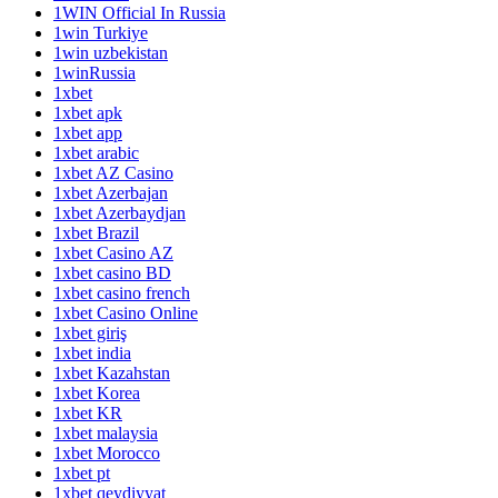
1WIN Official In Russia
1win Turkiye
1win uzbekistan
1winRussia
1xbet
1xbet apk
1xbet app
1xbet arabic
1xbet AZ Casino
1xbet Azerbajan
1xbet Azerbaydjan
1xbet Brazil
1xbet Casino AZ
1xbet casino BD
1xbet casino french
1xbet Casino Online
1xbet giriş
1xbet india
1xbet Kazahstan
1xbet Korea
1xbet KR
1xbet malaysia
1xbet Morocco
1xbet pt
1xbet qeydiyyat