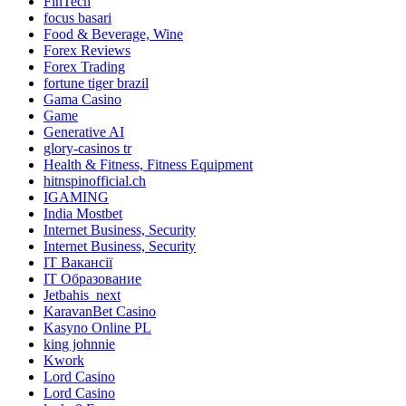
FinTech
focus basari
Food & Beverage, Wine
Forex Reviews
Forex Trading
fortune tiger brazil
Gama Casino
Game
Generative AI
glory-casinos tr
Health & Fitness, Fitness Equipment
hitnspinofficial.ch
IGAMING
India Mostbet
Internet Business, Security
Internet Business, Security
IT Вакансії
IT Образование
Jetbahis_next
KaravanBet Casino
Kasyno Online PL
king johnnie
Kwork
Lord Casino
Lord Сasino