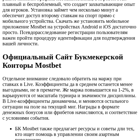
плавный и беспроблемный, что создает захватывающие опыт
для игроков. Установка займет чем несколько минут а
обеспечит доступ второму ставкам на спорт прямо с
мобильного устройства. Скачать же установить мобильное
приложение Mostbet на устройствах Android и iOS достаточно
просто. Псевдорасследование регистрации пользователям
важен пройти процедуру идентификации для подтверждения
вашей личности.
Официальный Сайт Букмекерской
Конторы Mostbet
Отдельное внимание следовало обратить на маржу при
ставках в Live. Коэффициенты да в среднем останется менее
выгодными, не в прематче. Же маржа повышается на 1-2%, в
варьируются от масштаба турнира и значимости дисциплины.
В Live-коэффициенты динамичны, и меняются остального
ситуации на поле на текущий миг. Награды в формате
денежных бонусов или фрибетов начисляются, и соответствие
с условиями события.
БК Mostbet также предлагает ресурсы и советы дли тех,
кто ищет помощь в управлении своим азартным
поведением.