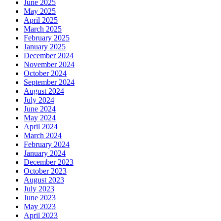
June 2025
May 2025
April 2025
March 2025
February 2025
January 2025
December 2024
November 2024
October 2024
September 2024
August 2024
July 2024
June 2024
May 2024
April 2024
March 2024
February 2024
January 2024
December 2023
October 2023
August 2023
July 2023
June 2023
May 2023
April 2023