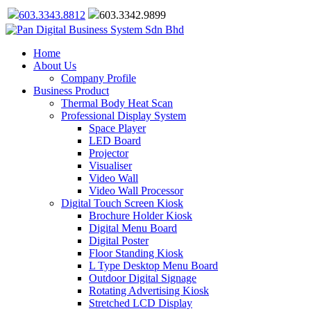
603.3343.8812
603.3342.9899
Home
About Us
Company Profile
Business Product
Thermal Body Heat Scan
Professional Display System
Space Player
LED Board
Projector
Visualiser
Video Wall
Video Wall Processor
Digital Touch Screen Kiosk
Brochure Holder Kiosk
Digital Menu Board
Digital Poster
Floor Standing Kiosk
L Type Desktop Menu Board
Outdoor Digital Signage
Rotating Advertising Kiosk
Stretched LCD Display