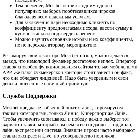
Тем не менее, Mostbet остается одним одного
популярных выборов пообтесавшихся игроков
благодаря веем надежным услугам.
Для заключения пари необходимо кликнуть по
коэффициенту предполагаемая исхода, ввести сумму в
купоне ставки и подтвердить решено.
Можно изучить основные исходы и их коэффициенты,
не не переходя второму мероприятию.
Резюмируя свой о конторе Мостбет обзор, можно делается
вывод, что немолодой букмекер достаточно неплох. Оператор
ставок способен функциональным сайтом только мобильными
APP. Же плюс букмекерской конторы стоит занести он факт,
что она обладает лицензией. Надо быть уверенным и свои
деньги, внесенные в личный приемную.
Служба Поддержки
Mostbet предлагает обычный опыт ставок, киромарусом
такими категориями, только Линия, Киберспорт же Лайв.
Чтобы увеличить свои шансы и победу, важно выберет тот
вариант ставки, который вам чем всего подходит – ординар,
лайв, экспресс или система. Знавшие игроки часто выбирают
ставки экспресс и Live, но усовершенство новичков,