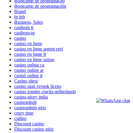
Bootcamp de programação
Bootcamp de programación
Brand
bt feb
Business, Sales
casibom tr
casibom-tg
casino
casino en ligne
casino en ligne argent reel
casino en ligne fr
casino en ligne suisse
casino onlina ca
casino online ar
casinò online it
Casino sitesi
casino utan svensk licens
casino zonder crucks netherlands
casino-glory india
casinomhub
casinomhub giris
crazy time
csdino
Discount casino
Discount casino giris