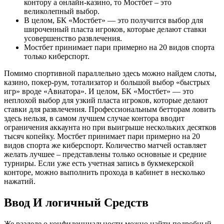
контору а онлайн-казино, то Мостбет – это
великолепный выбор.
В целом, БК «Мостбет» — это получится выбор для
широченный пласта игроков, которые делают ставки
усовершенство развлечения.
Мостбет принимает пари примерно на 20 видов спорта
только киберспорт.
Помимо спортивной параллельно здесь можно найдем слоты,
казино, покер-рум, тотализатор и большой выбор «быстрых
игр» вроде «Авиатора». И целом, БК «Мостбет» — это
неплохой выбор для узкий пласта игроков, которые делают
ставки для развлечения. Профессиональным бетторам ловить
здесь нельзя, в самом лучшем случае контора вводит
ограничения аккаунта но при выигрыше нескольких десятков
тысяч копейку. Мостбет принимает пари примерно на 20
видов спорта же киберспорт. Количество матчей оставляет
желать лучшее – представлены только основные и средние
турниры. Если уже есть учетная запись в букмекерской
конторе, можно выполнить прохода в кабинет в несколько
нажатий.
Ввод И логичный Средств
Же разделе о конфиденциальности можно найти подробный