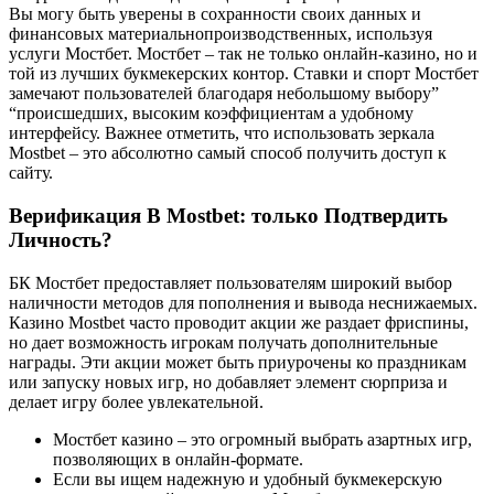
Вы могу быть уверены в сохранности своих данных и
финансовых материальнопроизводственных, используя
услуги Мостбет. Мостбет – так не только онлайн-казино, но и
той из лучших букмекерских контор. Ставки и спорт Мостбет
замечают пользователей благодаря небольшому выбору”
“происшедших, высоким коэффициентам а удобному
интерфейсу. Важнее отметить, что использовать зеркала
Mostbet – это абсолютно самый способ получить доступ к
сайту.
Верификация В Mostbet: только Подтвердить
Личность?
БК Мостбет предоставляет пользователям широкий выбор
наличности методов для пополнения и вывода неснижаемых.
Казино Mostbet часто проводит акции же раздает фриспины,
но дает возможность игрокам получать дополнительные
награды. Эти акции может быть приурочены ко праздникам
или запуску новых игр, но добавляет элемент сюрприза и
делает игру более увлекательной.
Мостбет казино – это огромный выбрать азартных игр,
позволяющих в онлайн-формате.
Если вы ищем надежную и удобный букмекерскую