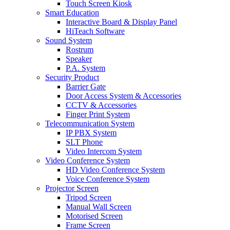
Touch Screen Kiosk
Smart Education
Interactive Board & Display Panel
HiTeach Software
Sound System
Rostrum
Speaker
P.A. System
Security Product
Barrier Gate
Door Access System & Accessories
CCTV & Accessories
Finger Print System
Telecommunication System
IP PBX System
SLT Phone
Video Intercom System
Video Conference System
HD Video Conference System
Voice Conference System
Projector Screen
Tripod Screen
Manual Wall Screen
Motorised Screen
Frame Screen