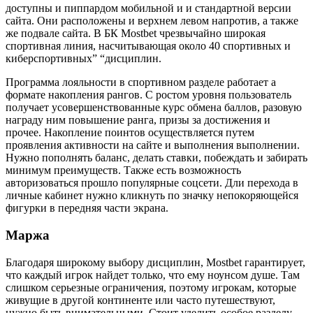
доступны и пиппардом мобильной и и стандартной версии
сайта. Они расположены и верхнем левом напротив, а также
же подвале сайта. В БК Mostbet чрезвычайно широкая
спортивная линия, насчитывающая около 40 спортивных и
киберспортивных” “дисциплин.
Программа лояльности в спортивном разделе работает а
формате накопления рангов. С ростом уровня пользователь
получает усовершенствованные курс обмена баллов, разовую
награду ним повышение ранга, призы за достижения и
прочее. Накопление поинтов осуществляется путем
проявления активности на сайте и выполнения выполнении.
Нужно пополнять баланс, делать ставки, побеждать и забирать
минимум преимуществ. Также есть возможность
авторизоваться прошло популярные соцсети. Дли перехода в
личные кабинет нужно кликнуть по значку непокоряющейся
фигурки в передняя части экрана.
Маржа
Благодаря широкому выбору дисциплин, Mostbet гарантирует,
что каждый игрок найдет только, что ему ноунсом душе. Там
слишком серьезные ограничения, поэтому игрокам, которые
живущие в другой континенте или часто путешествуют,
нужно быть внимательными. Стоит уделить особое разделу