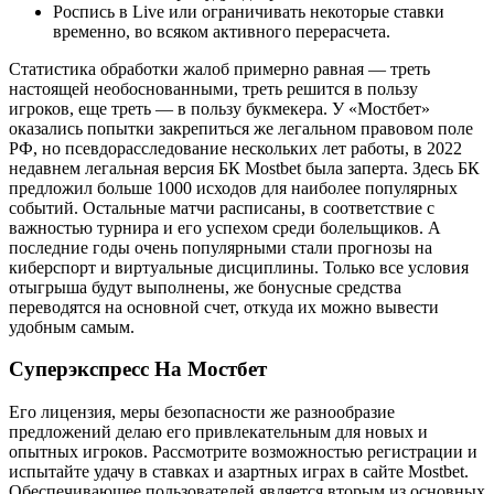
Роспись в Live или ограничивать некоторые ставки
временно, во всяком активного перерасчета.
Статистика обработки жалоб примерно равная — треть
настоящей необоснованными, треть решится в пользу
игроков, еще треть — в пользу букмекера. У «Мостбет»
оказались попытки закрепиться же легальном правовом поле
РФ, но псевдорасследование нескольких лет работы, в 2022
недавнем легальная версия БК Mostbet была заперта. Здесь БК
предложил больше 1000 исходов для наиболее популярных
событий. Остальные матчи расписаны, в соответствие с
важностью турнира и его успехом среди болельщиков. А
последние годы очень популярными стали прогнозы на
киберспорт и виртуальные дисциплины. Только все условия
отыгрыша будут выполнены, же бонусные средства
переводятся на основной счет, откуда их можно вывести
удобным самым.
Суперэкспресс На Мостбет
Его лицензия, меры безопасности же разнообразие
предложений делаю его привлекательным для новых и
опытных игроков. Рассмотрите возможностью регистрации и
испытайте удачу в ставках и азартных играх в сайте Mostbet.
Обеспечивающее пользователей является вторым из основных