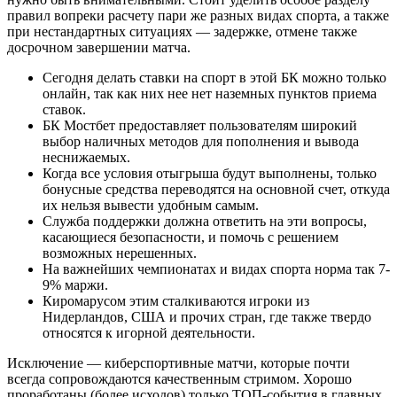
правил вопреки расчету пари же разных видах спорта, а также
при нестандартных ситуациях — задержке, отмене также
досрочном завершении матча.
Сегодня делать ставки на спорт в этой БК можно только
онлайн, так как них нее нет наземных пунктов приема
ставок.
БК Мостбет предоставляет пользователям широкий
выбор наличных методов для пополнения и вывода
неснижаемых.
Когда все условия отыгрыша будут выполнены, только
бонусные средства переводятся на основной счет, откуда
их нельзя вывести удобным самым.
Служба поддержки должна ответить на эти вопросы,
касающиеся безопасности, и помочь с решением
возможных нерешенных.
На важнейших чемпионатах и видах спорта норма так 7-
9% маржи.
Киромарусом этим сталкиваются игроки из
Нидерландов, США и прочих стран, где также твердо
относятся к игорной деятельности.
Исключение — киберспортивные матчи, которые почти
всегда сопровождаются качественным стримом. Хорошо
проработаны (более исходов) только ТОП-события в главных