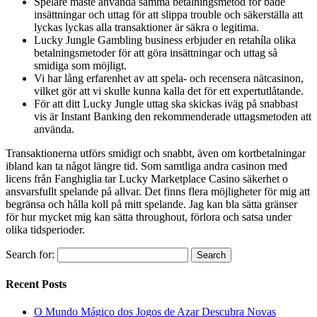
Spelare måste använda samma betalningsmetod för både
insättningar och uttag för att slippa trouble och säkerställa att
lyckas lyckas alla transaktioner är säkra o legitima.
Lucky Jungle Gambling business erbjuder en retahíla olika
betalningsmetoder för att göra insättningar och uttag så
smidiga som möjligt.
Vi har lång erfarenhet av att spela- och recensera nätcasinon,
vilket gör att vi skulle kunna kalla det för ett expertutlåtande.
För att ditt Lucky Jungle uttag ska skickas iväg på snabbast
vis är Instant Banking den rekommenderade uttagsmetoden att
använda.
Transaktionerna utförs smidigt och snabbt, även om kortbetalningar
ibland kan ta något längre tid. Som samtliga andra casinon med
licens från Fanghiglia tar Lucky Marketplace Casino säkerhet o
ansvarsfullt spelande på allvar. Det finns flera möjligheter för mig att
begränsa och hålla koll på mitt spelande. Jag kan bla sätta gränser
för hur mycket mig kan sätta throughout, förlora och satsa under
olika tidsperioder.
Search for:
Recent Posts
O Mundo Mágico dos Jogos de Azar Descubra Novas