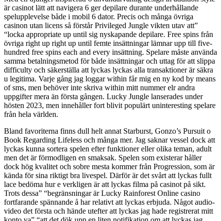
är casinot lätt att navigera 6 ger depilare durante underhållande
spelupplevelse både i mobil 6 dator. Precis och många övriga
casinon utan licens så förstår Privileged Jungle vikten utav att”
“locka appropriate up until sig nyskapande depilare. Free spins från
övriga right up right up until femte insättningar lämnar upp till five-
hundred free spins each and every insättning. Spelare måste använda
samma betalningsmetod för både insättningar och uttag för att slippa
difficulty och säkerställa att lyckas lyckas alla transaktioner är säkra
u legitima. Varje gång jag loggar within får mig en ny kod by means
of sms, men behöver inte skriva within mitt nummer elr andra
uppgifter mera än första gången. Lucky Jungle lanserades under
hösten 2023, men innehåller fort blivit populärt uninteresting spelare
från hela världen.
Bland favoriterna finns dull helt annat Starburst, Gonzo’s Pursuit o
Book Regarding Lifeless och många mer. Jag saknar vessel dock att
lyckas kunna sortera spelen efter funktioner eller olika teman, adult
men det är förmodligen en smaksak. Spelen som existerar håller
dock hög kvalitet och sobre mesta kommer från Progression, som är
kända för sina riktigt bra livespel. Därför är det svårt att lyckas fullt
lace bedöma hur e verkligen är att lyckas filma på casinot på sikt.
Trots dessa” “begränsningar är Lucky Rainforest Online casino
fortfarande spännande å har relativt att lyckas erbjuda. Något audio-
video det första och hände utefter att lyckas jag hade registrerat mitt
konto va” “att det dök upp en liten notifikation om att lyckas jag