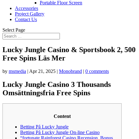
Portable Floor Screen
Accessories
Project Gallery
Contact Us
Select Page
Lucky Jungle Casino & Sportsbook 2, 500
Free Spins Läs Mer
by
msmedia
|
Apr 21, 2025
|
Monobrand
|
0 comments
Lucky Jungle Casino 3 Thousands
Omsättningsfria Free Spins
Content
Betting På Lucky Jungle
Betting På Lucky Jungle On-line Casino
“fortunate Rainforest Casino Recension ️ Bonus,