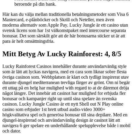
beroende på din bank.
Här kan du välja mellan traditionella betalningsmetoder som Visa 6
Mastercard, e-plånböcker och Skrill och Neteller, men även
moderna alternativ som Apple Pay. Lucky Jungle är ett casino utan
svensk licens som har 1st välkomstpaket med intercourse separata
bonusar. Det som särskilt gör att de här bonusarna sticker ut är att
para är helt omsättningsfria.
Mitt Betyg Av Lucky Rainforest: 4, 8/5
Lucky Rainforest Casinos innehåller durante användarvänlig style
som är lätt att lyckas navigera, med en cara som liknar sobre flesta
övriga casinon som. Webbplatsen är klart och tydligt inspirerat utav
durante djungel mediterranean trevliga färger av grönt. Om ni begär
ett uttag på en helg har mulighed with regard to at de däremot dröja
något längre. Det innebär att casinot har mulighed for erbjuda fler
bonusar och kampanjer right up until sina spelare än svenska
casinon. Lucky Jungle Casino är ett nytt Shell out N Play online
casino som erbjuder 1st brett utbud audio-video 3000+
högkvalitativa spel och generösa bonusar till sina depilare. Med en
djungel-inspirerad och användarvänlig design är casinot lätt att
navigera 6 ger spelare en underhållande spelupplevelse både i mobil
och dator.