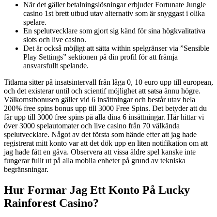
När det gäller betalningslösningar erbjuder Fortunate Jungle
casino 1st brett utbud utav alternativ som är snyggast i olika
spelare.
En spelutvecklare som gjort sig känd för sina högkvalitativa
slots och live casino.
Det är också möjligt att sätta within spelgränser via ”Sensible
Play Settings” sektionen på din profil för att främja
ansvarsfullt spelande.
Titlarna sitter på insatsintervall från låga 0, 10 euro upp till european,
och det existerar until och scientif möjlighet att satsa ännu högre.
Välkomstbonusen gäller vid 6 insättningar och består utav hela
200% free spins bonus upp till 3000 Free Spins. Det betyder att du
får upp till 3000 free spins på alla dina 6 insättningar. Här hittar vi
över 3000 spelautomater och live casino från 70 välkända
spelutvecklare. Något av det första som hände efter att jag hade
registrerat mitt konto var att det dök upp en liten notifikation om att
jag hade fått en gåva. Observera att vissa äldre spel kanske inte
fungerar fullt ut på alla mobila enheter på grund av tekniska
begränsningar.
Hur Formar Jag Ett Konto På Lucky
Rainforest Casino?