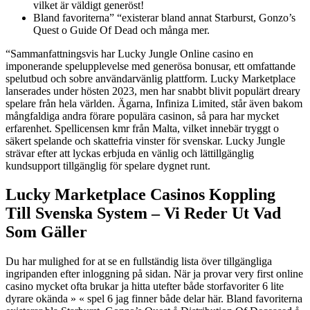
vilket är väldigt generöst!
Bland favoriterna” “existerar bland annat Starburst, Gonzo’s
Quest o Guide Of Dead och många mer.
“Sammanfattningsvis har Lucky Jungle Online casino en
imponerande spelupplevelse med generösa bonusar, ett omfattande
spelutbud och sobre användarvänlig plattform. Lucky Marketplace
lanserades under hösten 2023, men har snabbt blivit populärt dreary
spelare från hela världen. Ägarna, Infiniza Limited, står även bakom
mångfaldiga andra förare populära casinon, så para har mycket
erfarenhet. Spellicensen kmr från Malta, vilket innebär tryggt o
säkert spelande och skattefria vinster för svenskar. Lucky Jungle
strävar efter att lyckas erbjuda en vänlig och lättillgänglig
kundsupport tillgänglig för spelare dygnet runt.
Lucky Marketplace Casinos Koppling
Till Svenska System – Vi Reder Ut Vad
Som Gäller
Du har mulighed for at se en fullständig lista över tillgängliga
ingripanden efter inloggning på sidan. När ja provar very first online
casino mycket ofta brukar ja hitta utefter både storfavoriter 6 lite
dyrare okända » « spel 6 jag finner både delar här. Bland favoriterna