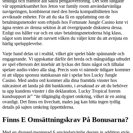
smidiga och framför allt säkra pengaöverföring. Det som fångade
vår uppmärksamhet hos Jeton var family room användarvänliga
navigeringen, kombinerat med den breda kompatibiliteten hos
avviknade enheter. För att du ska få en uppfattning om de
betalningsmetoder som erbjuds hos Fortunate Jungle Casino kmr vi
ägna resten av denna sektion åt att övergripande diskutera dessa.
Enligt oss håller var och en utav betalningsmetoderna hög klass,
något som innebär att oavsett vilken du väljer kmr du att avnjuta en
härlig spelupplevelse.
Varje hand delas ut i realtid, vilket gör spelet både spännande och
engagerande. Vi uppskattar därför det breda och mångsidiga utbudet
av spel eftersom det innebär att lyckas det finns något och tilltalar
spelare audio-video alla slag. Precis som vi nämnde tidigare kommer
ni att slippa sponsra statskassan när i spelar hos Lucky Jungle
Casino. Med andra ord kommer alla dina framtida vinster hos
nätcasinot att landa på ditt bankkonto, i avsaknad av att du behöver
ta upp kundens vinster i din deklaration. Lucky Tropical forests
kundsupport är” “ite tillgänglig dygnet omkring, vilket är en aning
ovanligt. Det finns en livechatt, males jag kan hitta ingen tydlig
details på sajten omkring öppettiderna.
Finns E Omsättningskrav På Bonusarna?
Med en djungel-inspirerad 6 användarvänlig design in addition style