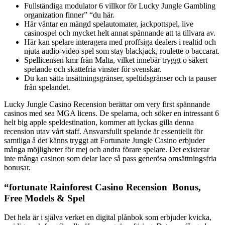
Fullständiga modulator 6 villkor för Lucky Jungle Gambling
organization finner” “du här.
Här väntar en mängd spelautomater, jackpottspel, live
casinospel och mycket helt annat spännande att ta tillvara av.
Här kan spelare interagera med proffsiga dealers i realtid och
njuta audio-video spel som stay blackjack, roulette o baccarat.
Spellicensen kmr från Malta, vilket innebär tryggt o säkert
spelande och skattefria vinster för svenskar.
Du kan sätta insättningsgränser, speltidsgränser och ta pauser
från spelandet.
Lucky Jungle Casino Recension berättar om very first spännande
casinos med sea MGA licens. De spelarna, och söker en intressant 6
helt big apple speldestination, kommer att lyckas gilla denna
recension utav vårt staff. Ansvarsfullt spelande är essentiellt för
samtliga å det känns tryggt att Fortunate Jungle Casino erbjuder
många möjligheter för mej och andra förare spelare. Det existerar
inte många casinon som delar lace så pass generösa omsättningsfria
bonusar.
“fortunate Rainforest Casino Recension ️ Bonus,
Free Models & Spel
Det hela är i själva verket en digital plånbok som erbjuder kvicka,