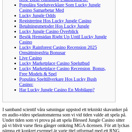
Populära Spelutvecklare Som Lucky Jungle
Casino Samarbetar Med
Lucky Jungle Odds
Registrering Hos Lucky Jungle Casino
Betalningsmetoder Hos Lucky Jungle
Lucky Jungle Casino Överblick
Besök Hemsidan Right Up Until Lucky Jungle
Casino
Lucky Rainforest Casino Recension 2025
Omsättningsfria Bonusar
Live Casino
Lucky Marketplace Casino Spelutbud
Lucky Marketplace Casino Recension ️ Bonus,
Free Models & Spel
Populära Speltillverkare Hos Lucky Bush
Casino:
Har Lucky Jungle Casino En Mobilapp?
I samband scientif våra satsningar uppstod ett tekniskt skavanker på
en audio-video spelautomaterna som vi vid tiden valde att spela på.
Under tiden som vi prova på att spela Blessed Jungle Casino sitter
på vi blivit varse flera gånger omkring MGA-licensen. För att lyckas
nämna ett konkret exempel är varje titel utformad med ett RNG