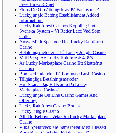
Free Times & Spel
Finns De Omsättningskrav På Bonusarna?
Luckyjungle Betting Establishment Added
Information”
Lucky Rainforest Casinos Koppling Until
Svenska System – Vi Reder Lace Vad Som
Gäller
Ansvarsfullt Spelande Hos Lucky Rainforest
Casino
Betalningsmetoderna På Lucky Jungle Casino
Mitt Betyg Av Lucky Rainforest: 4, 8/5
Är Lucky Marketplace Casino Ett Skattefritt
Casino?
Bonuserbjudanden På Fortunate Bush Casino
Tillgängliga Betalningsmetoder
Hur Skapar Jag Ett Konto På Lucky
Marketplace Casino?
Luckyjungle On Line Casino Games And
Offerings
Lucky Rainforest Casino Bonus
Lucky Jungle Casino
Allt Du Behöver Veta Om Lucky Marketplace
Casino
Vilka Spelutvecklare Samarbetar Med Blessed
Rose Bush Gambling Establishment?