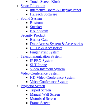
Touch Screen Kiosk
Smart Education
Interactive Board & Display Panel
HiTeach Software
Sound System
Rostrum
Speaker
P.A. System
Security Product
Barrier Gate
Door Access System & Accessories
CCTV & Accessories
Finger Print System
Telecommunication System
IP PBX System
SLT Phone
Video Intercom System
Video Conference System
HD Video Conference System
Voice Conference System
Projector Screen
Tripod Screen
Manual Wall Screen
Motorised Screen
Frame Screen