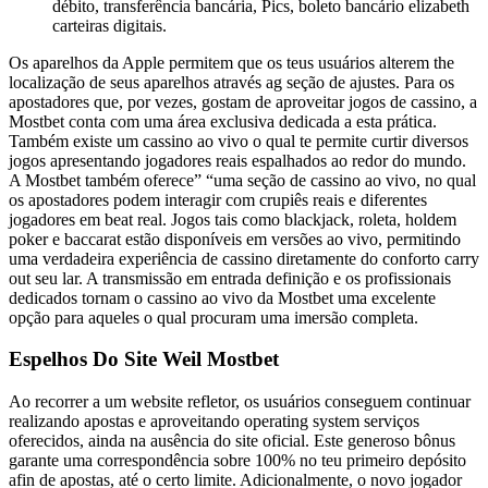
débito, transferência bancária, Pics, boleto bancário elizabeth
carteiras digitais.
Os aparelhos da Apple permitem que os teus usuários alterem the
localização de seus aparelhos através ag seção de ajustes. Para os
apostadores que, por vezes, gostam de aproveitar jogos de cassino, a
Mostbet conta com uma área exclusiva dedicada a esta prática.
Também existe um cassino ao vivo o qual te permite curtir diversos
jogos apresentando jogadores reais espalhados ao redor do mundo.
A Mostbet também oferece” “uma seção de cassino ao vivo, no qual
os apostadores podem interagir com crupiês reais e diferentes
jogadores em beat real. Jogos tais como blackjack, roleta, holdem
poker e baccarat estão disponíveis em versões ao vivo, permitindo
uma verdadeira experiência de cassino diretamente do conforto carry
out seu lar. A transmissão em entrada definição e os profissionais
dedicados tornam o cassino ao vivo da Mostbet uma excelente
opção para aqueles o qual procuram uma imersão completa.
Espelhos Do Site Weil Mostbet
Ao recorrer a um website refletor, os usuários conseguem continuar
realizando apostas e aproveitando operating system serviços
oferecidos, ainda na ausência do site oficial. Este generoso bônus
garante uma correspondência sobre 100% no teu primeiro depósito
afin de apostas, até o certo limite. Adicionalmente, o novo jogador