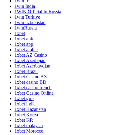
1win fr
1win India
1WIN Official In Russia
1win Turkiye
1win uzbekistan
1winRussia
1xbet
1xbet apk
1xbet app
1xbet arabic
1xbet AZ Casino
1xbet Azerbajan
1xbet Azerbaydjan
1xbet Brazil
1xbet Casino AZ
1xbet casino BD
1xbet casino french
1xbet Casino Online
1xbet giriş
1xbet india
1xbet Kazahstan
1xbet Korea
1xbet KR
1xbet malaysia
1xbet Morocco