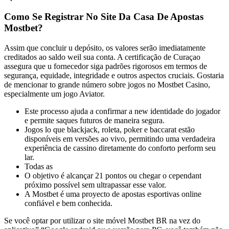
Como Se Registrar No Site Da Casa De Apostas
Mostbet?
Assim que concluir u depósito, os valores serão imediatamente
creditados ao saldo weil sua conta. A certificação de Curaçao
assegura que u fornecedor siga padrões rigorosos em termos de
segurança, equidade, integridade e outros aspectos cruciais. Gostaria
de mencionar to grande número sobre jogos no Mostbet Casino,
especialmente um jogo Aviator.
Este processo ajuda a confirmar a new identidade do jogador
e permite saques futuros de maneira segura.
Jogos lo que blackjack, roleta, poker e baccarat estão
disponíveis em versões ao vivo, permitindo uma verdadeira
experiência de cassino diretamente do conforto perform seu
lar.
Todas as
O objetivo é alcançar 21 pontos ou chegar o cependant
próximo possível sem ultrapassar esse valor.
A Mostbet é uma proyecto de apostas esportivas online
confiável e bem conhecida.
Se você optar por utilizar o site móvel Mostbet BR na vez do