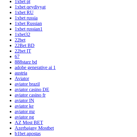
1xbet pt
1xbet qeydiyyat
1xbet RU
1xbet russia
1xbet Russian
1xbet russian1
1xbet32
22bet
22Bet BD
22bet IT
67
888starz bd
adobe generative ai 1
austria
Aviator
aviator brazil
aviator casino DE
aviator casino fr
aviator IN
aviator ke
aviator mz
aviator ng
AZ Most BET
Azerbajany Mostbet
b1bet apostas