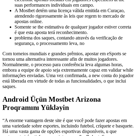
suas performances individuais em campo.
A Mostbet detém uma licença válida emitida em Curaçao,
atendendo rigorosamente às leis que regem to mercado de
apostas online.
Somente se the estimativa de qualquer jogador estiver correta
é que esta aposta terá reconhecimento.
problema dos saques, contando através da verificação de
segurança, o processamento leva, no
Com torneios mundiais e grandes prêmios, apostar em eSports se
tornou uma alternativa interessante afin de muitos jogadores.
Normalmente, o processo para conferência leva algumas horas,
embora a equipe de apoio seja extremamente capaz em validar while
informações enviadas. Uma vez confirmada, a new conta do jogador
está liberada em virtude de todas as funcionalidades, o que inclui
saques.
Android Üçün Mostbet Arizona
Proqramını Yükləyin
“A enorme vantagem deste site é que você pode fazer apostas em
uma variedade sobre esportes, incluindo futebol, críquete e basquete.
Há uma vasta gama de opções esportivas disponíveis, u que