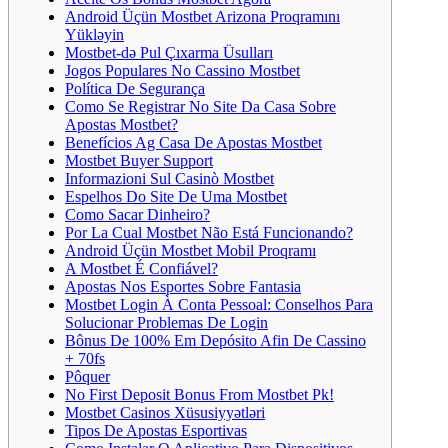
Android Üçün Mostbet Arizona Proqramını
Yükləyin
Mostbet-də Pul Çıxarma Üsulları
Jogos Populares No Cassino Mostbet
Política De Segurança
Como Se Registrar No Site Da Casa Sobre
Apostas Mostbet?
Benefícios Ag Casa De Apostas Mostbet
Mostbet Buyer Support
Informazioni Sul Casinò Mostbet
Espelhos Do Site De Uma Mostbet
Como Sacar Dinheiro?
Por La Cual Mostbet Não Está Funcionando?
Android Üçün Mostbet Mobil Proqramı
A Mostbet É Confiável?
Apostas Nos Esportes Sobre Fantasia
Mostbet Login À Conta Pessoal: Conselhos Para
Solucionar Problemas De Login
Bônus De 100% Em Depósito Afin De Cassino
+ 70fs
Pôquer
No First Deposit Bonus From Mostbet Pk!
Mostbet Casinos Xüsusiyyətləri
Tipos De Apostas Esportivas