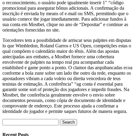
o reconocimiento, o usuário pode igualmente inserir 1″ “código
promocional para assegurar bônus adicionais. A confirmação da
inscrição é enviada by means of e-mail ou SMS, permitindo que o
usuário comece the jogar imediatamente. Para adicionar fundos à
sua conta em Mostbet, clique no ano de “Depositar” e continue as
orientações fornecidas no site.
Torcedores tem a possibilidade de arriscar seus palpites em disputas
lo que Wimbledon, Roland Garros e US Open, competições estas o
qual compõem o calendário maior do tênis. Além das apostas
antecipadas aos embates, a Mostbet fornece uma cobertura
envolvente de palpites na tempo real pra acompanhar cada
established e game ponto a ponto. O clamor das arquibancadas ecoa
conforme a bola zune sobre um lado the outro da rede, enquanto os
apostadores vibram a cada voleio ou direita vencedora de teus
tenistas de estimação. A conferência” “ag conta é essential para
garantir some sort of proteção dos jogadores e impedir fraudes. Na
Mostbet, the conferência geralmente envolve o envio sobre
documentos pessoais, como cópia de documento de identidade e
comprovante de endereço. Este processo ajuda a confirmar a
identidade do jogador e permite saques futuros de manera segura.
Search
for:
Recent Posts