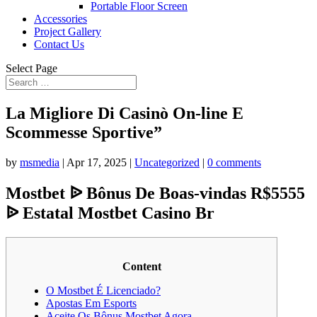
Portable Floor Screen
Accessories
Project Gallery
Contact Us
Select Page
La Migliore Di Casinò On-line E
Scommesse Sportive”
by
msmedia
|
Apr 17, 2025
|
Uncategorized
|
0 comments
Mostbet ᐉ Bônus De Boas-vindas R$5555
ᐉ Estatal Mostbet Casino Br
Content
O Mostbet É Licenciado?
Apostas Em Esports
Aceite Os Bônus Mostbet Agora