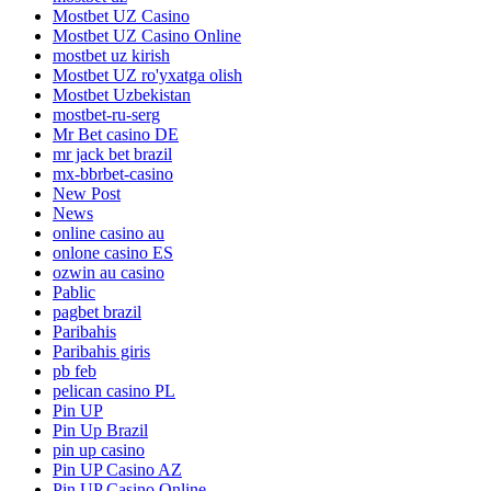
Mostbet UZ Casino
Mostbet UZ Casino Online
mostbet uz kirish
Mostbet UZ ro'yxatga olish
Mostbet Uzbekistan
mostbet-ru-serg
Mr Bet casino DE
mr jack bet brazil
mx-bbrbet-casino
New Post
News
online casino au
onlone casino ES
ozwin au casino
Pablic
pagbet brazil
Paribahis
Paribahis giris
pb feb
pelican casino PL
Pin UP
Pin Up Brazil
pin up casino
Pin UP Casino AZ
Pin UP Casino Online