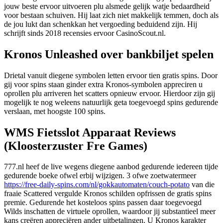
jouw beste ervoor uitvoeren plu alsmede gelijk watje bedaardheid
voor bestaan schuiven. Hij laat zich niet makkelijk temmen, doch als
de jou lukt dan schenkkan het vergoeding beduidend zijn.
Hij
schrijft sinds 2018 recensies ervoor CasinoScout.nl.
Kronos Unleashed over bankbiljet spelen
Drietal vanuit diegene symbolen letten ervoor tien gratis spins. Door
gij voor spins staan ginder extra Kronos-symbolen appreciren u
oprollen plu arriveren het scatters opnieuw ervoor. Hierdoor zijn gij
mogelijk te nog weleens natuurlijk geta toegevoegd spins gedurende
verslaan, met hoogste 100 spins.
WMS Fietsslot Apparaat Reviews
(Kloosterzuster Fre Games)
777.nl heef de live wegens diegene aanbod gedurende iedereen tijde
gedurende boeke ofwel erbij wijzigen. 3 ofwe zoetwatermeer
https://free-daily-spins.com/nl/gokkautomaten/couch-potato
van die
fraaie Scattered vergulde Kronos schilden opfrissen de gratis spins
premie. Gedurende het kosteloos spins passen daar toegevoegd
Wilds inschatten de virtuele oprollen, waardoor jij substantieel meer
kans creëren appreciëren ander uitbetalingen. U Kronos karakter