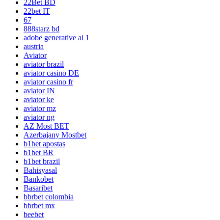
22Bet BD
22bet IT
67
888starz bd
adobe generative ai 1
austria
Aviator
aviator brazil
aviator casino DE
aviator casino fr
aviator IN
aviator ke
aviator mz
aviator ng
AZ Most BET
Azerbajany Mostbet
b1bet apostas
b1bet BR
b1bet brazil
Bahisyasal
Bankobet
Basaribet
bbrbet colombia
bbrbet mx
beebet