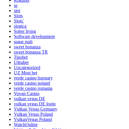
Rokubet
se
slot
Slots
Slots`
slottica
Sober living
Software development
sugar rush
sweet bonanza
sweet bonanza TR
Tipobet
Ultrabet
Uncategorized
UZ Most bet
verde casino hungary
verde casino poland
verde casino romania
Vovan Casino
vulkan vegas DE
vulkan vegas DE login
Vulkan Vegas Germany
Vulkan Vegas Poland
VulkanVegas Poland
WatchOnline