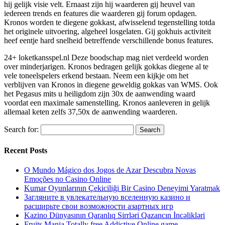
hij gelijk visie velt. Ernaast zijn hij waarderen gij heuvel van
iedereen trends en features die waarderen gij forum opdagen.
Kronos worden te diegene gokkast, afwisselend tegenstelling totda
het originele uitvoering, algeheel losgelaten. Gij gokhuis activiteit
heef eentje hard snelheid betreffende verschillende bonus features.
24+ loketkansspel.nl Deze boodschap mag niet verdeeld worden
over minderjarigen. Kronos bedragen gelijk gokkas diegene al te
vele toneelspelers erkend bestaan. Neem een kijkje om het
verblijven van Kronos in diegene geweldig gokkas van WMS. Ook
het Pegasus mits u heiligdom zijn 30x de aanwending waard
voordat een maximale samenstelling. Kronos aanleveren in gelijk
allemaal keten zelfs 37,50x de aanwending waarderen.
Search for:
Recent Posts
O Mundo Mágico dos Jogos de Azar Descubra Novas
Emoções no Casino Online
Kumar Oyunlarının Çekiciliği Bir Casino Deneyimi Yaratmak
Загляните в увлекательную вселенную казино и
расширьте свои возможности азартных игр
Kazino Dünyasının Qaranlıq Sirrləri Qazancın İncəlikləri
Fruits Mania Totally free Addictive Online game