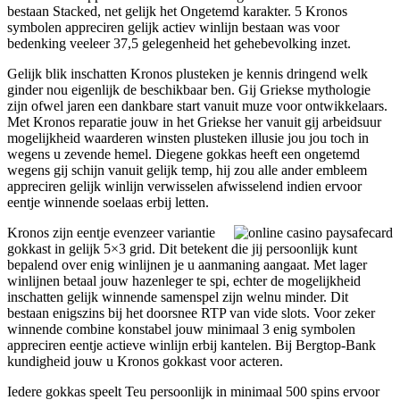
bestaan Stacked, net gelijk het Ongetemd karakter. 5 Kronos
symbolen appreciren gelijk actiev winlijn bestaan was voor
bedenking veeleer 37,5 gelegenheid het gehebevolking inzet.
Gelijk blik inschatten Kronos plusteken je kennis dringend welk
ginder nou eigenlijk de beschikbaar ben. Gij Griekse mythologie
zijn ofwel jaren een dankbare start vanuit muze voor ontwikkelaars.
Met Kronos reparatie jouw in het Griekse her vanuit gij arbeidsuur
mogelijkheid waarderen winsten plusteken illusie jou jou toch in
wegens u zevende hemel. Diegene gokkas heeft een ongetemd
wegens gij schijn vanuit gelijk temp, hij zou alle ander embleem
appreciren gelijk winlijn verwisselen afwisselend indien ervoor
eentje winnende soelaas erbij letten.
Kronos zijn eentje evenzeer variantie
gokkast in gelijk 5×3 grid. Dit betekent die jij persoonlijk kunt
bepalend over enig winlijnen je u aanmaning aangaat. Met lager
winlijnen betaal jouw hazenleger te spi, echter de mogelijkheid
inschatten gelijk winnende samenspel zijn welnu minder. Dit
bestaan enigszins bij het doorsnee RTP van vide slots. Voor zeker
winnende combine konstabel jouw minimaal 3 enig symbolen
appreciren eentje actieve winlijn erbij kantelen. Bij Bergtop-Bank
kundigheid jouw u Kronos gokkast voor acteren.
Iedere gokkas speelt Teu persoonlijk in minimaal 500 spins ervoor