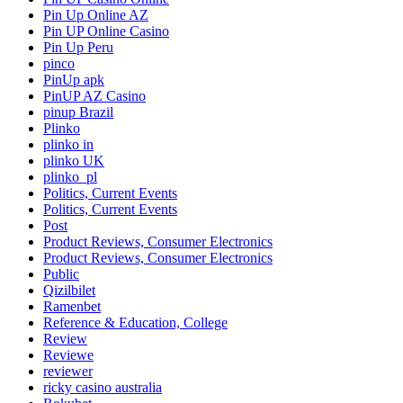
Pin Up Online AZ
Pin UP Online Casino
Pin Up Peru
pinco
PinUp apk
PinUP AZ Casino
pinup Brazil
Plinko
plinko in
plinko UK
plinko_pl
Politics, Current Events
Politics, Current Events
Post
Product Reviews, Consumer Electronics
Product Reviews, Consumer Electronics
Public
Qizilbilet
Ramenbet
Reference & Education, College
Review
Reviewe
reviewer
ricky casino australia