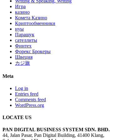
Writing & Speaking, Writing
Игра
казино
Комета Казино
Криптообменники
нуы
Паращук
сателлиты
Финтех
Форекс Брокеры
Швеция
カジ旅
Meta
Log in
Entries feed
Comments feed
WordPress.org
LOCATE US
PAN DIGITAL BUSINESS SYSTEM SDN. BHD.
44, Jalan Pasar, Pan Digital Building, 41400 Klang,