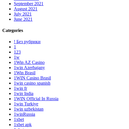
September 2021
August 2021
July 2021
June 2021
Categories
! Без рубрики
1
123
1w
1Win AZ Casino
1win Azerbajany
1Win Brasil
1WIN Casino Brasil
1win casino spanish
1win fr
1win India
1WIN Official In Russia
1win Turkiye
1win uzbekistan
1winRussia
1xbet
1xbet apk