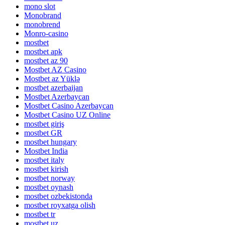
mono slot
Monobrand
monobrend
Monro-casino
mostbet
mostbet apk
mostbet az 90
Mostbet AZ Casino
Mostbet az Yüklə
mostbet azerbaijan
Mostbet Azerbaycan
Mostbet Casino Azerbaycan
Mostbet Casino UZ Online
mostbet giriş
mostbet GR
mostbet hungary
Mostbet India
mostbet italy
mostbet kirish
mostbet norway
mostbet oynash
mostbet ozbekistonda
mostbet royxatga olish
mostbet tr
mostbet uz