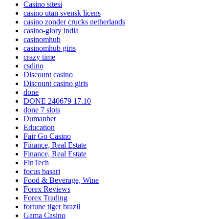
Casino sitesi
casino utan svensk licens
casino zonder crucks netherlands
casino-glory india
casinomhub
casinomhub giris
crazy time
csdino
Discount casino
Discount casino giris
done
DONE 240679 17.10
done 7 slots
Dumanbet
Education
Fair Go Casino
Finance, Real Estate
Finance, Real Estate
FinTech
focus basari
Food & Beverage, Wine
Forex Reviews
Forex Trading
fortune tiger brazil
Gama Casino