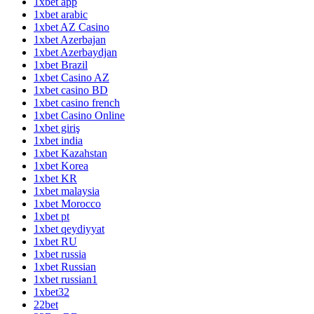
1xbet app
1xbet arabic
1xbet AZ Casino
1xbet Azerbajan
1xbet Azerbaydjan
1xbet Brazil
1xbet Casino AZ
1xbet casino BD
1xbet casino french
1xbet Casino Online
1xbet giriş
1xbet india
1xbet Kazahstan
1xbet Korea
1xbet KR
1xbet malaysia
1xbet Morocco
1xbet pt
1xbet qeydiyyat
1xbet RU
1xbet russia
1xbet Russian
1xbet russian1
1xbet32
22bet