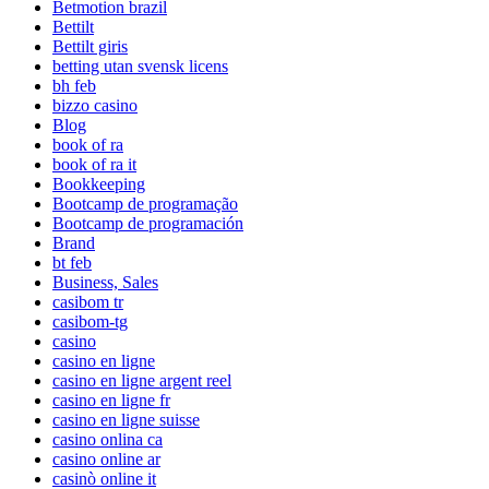
Betmotion brazil
Bettilt
Bettilt giris
betting utan svensk licens
bh feb
bizzo casino
Blog
book of ra
book of ra it
Bookkeeping
Bootcamp de programação
Bootcamp de programación
Brand
bt feb
Business, Sales
casibom tr
casibom-tg
casino
casino en ligne
casino en ligne argent reel
casino en ligne fr
casino en ligne suisse
casino onlina ca
casino online ar
casinò online it