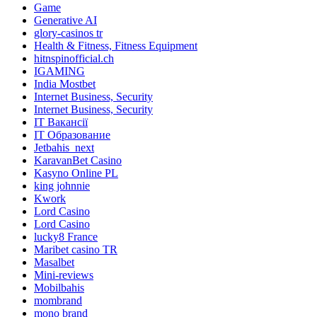
Game
Generative AI
glory-casinos tr
Health & Fitness, Fitness Equipment
hitnspinofficial.ch
IGAMING
India Mostbet
Internet Business, Security
Internet Business, Security
IT Вакансії
IT Образование
Jetbahis_next
KaravanBet Casino
Kasyno Online PL
king johnnie
Kwork
Lord Casino
Lord Сasino
lucky8 France
Maribet casino TR
Masalbet
Mini-reviews
Mobilbahis
mombrand
mono brand