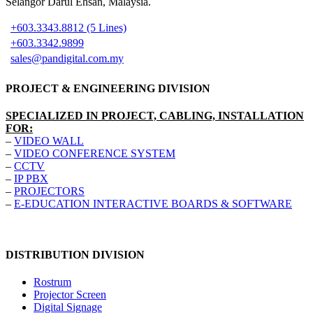
Selangor Darul Ehsan, Malaysia.
+603.3343.8812 (5 Lines)
+603.3342.9899
sales@pandigital.com.my
PROJECT & ENGINEERING DIVISION
SPECIALIZED IN PROJECT, CABLING, INSTALLATION
FOR:
–
VIDEO WALL
–
VIDEO CONFERENCE SYSTEM
–
CCTV
–
IP PBX
–
PROJECTORS
–
E-EDUCATION INTERACTIVE BOARDS & SOFTWARE
DISTRIBUTION DIVISION
Rostrum
Projector Screen
Digital Signage