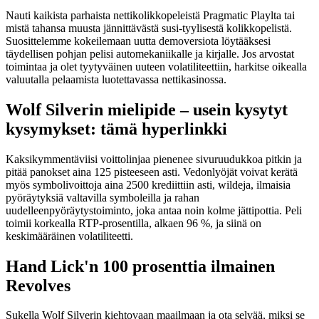
Nauti kaikista parhaista nettikolikkopeleistä Pragmatic Playlta tai
mistä tahansa muusta jännittävästä susi-tyylisestä kolikkopelistä.
Suosittelemme kokeilemaan uutta demoversiota löytääksesi
täydellisen pohjan pelisi automekaniikalle ja kirjalle.
Jos arvostat
toimintaa ja olet tyytyväinen uuteen volatiliteettiin, harkitse oikealla
valuutalla pelaamista luotettavassa nettikasinossa.
Wolf Silverin mielipide – usein kysytyt
kysymykset: tämä hyperlinkki
Kaksikymmentäviisi voittolinjaa pienenee sivuruudukkoa pitkin ja
pitää panokset aina 125 pisteeseen asti. Vedonlyöjät voivat kerätä
myös symbolivoittoja aina 2500 krediittiin asti, wildeja, ilmaisia ​​
pyöräytyksiä valtavilla symboleilla ja rahan
uudelleenpyöräytystoiminto, joka antaa noin kolme jättipottia. Peli
toimii korkealla RTP-prosentilla, alkaen 96 %, ja siinä on
keskimääräinen volatiliteetti.
Hand Lick'n 100 prosenttia ilmainen
Revolves
Sukella Wolf Silverin kiehtovaan maailmaan ja ota selvää, miksi se