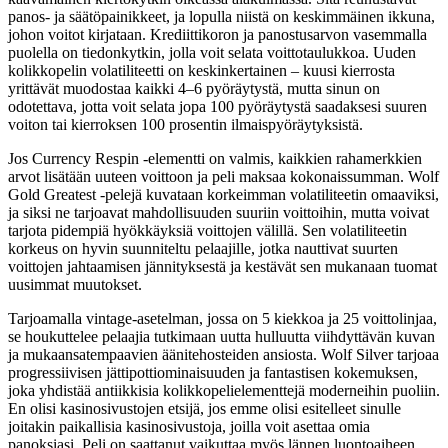
panos- ja säätöpainikkeet, ja lopulla niistä on keskimmäinen ikkuna,
johon voitot kirjataan. Krediittikoron ja panostusarvon vasemmalla
puolella on tiedonkytkin, jolla voit selata voittotaulukkoa. Uuden
kolikkopelin volatiliteetti on keskinkertainen – kuusi kierrosta
yrittävät muodostaa kaikki 4–6 pyöräytystä, mutta sinun on
odotettava, jotta voit selata jopa 100 pyöräytystä saadaksesi suuren
voiton tai kierroksen 100 prosentin ilmaispyöräytyksistä.
Jos Currency Respin -elementti on valmis, kaikkien rahamerkkien
arvot lisätään uuteen voittoon ja peli maksaa kokonaissumman. Wolf
Gold Greatest -pelejä kuvataan korkeimman volatiliteetin omaaviksi,
ja siksi ne tarjoavat mahdollisuuden suuriin voittoihin, mutta voivat
tarjota pidempiä hyökkäyksiä voittojen välillä. Sen volatiliteetin
korkeus on hyvin suunniteltu pelaajille, jotka nauttivat suurten
voittojen jahtaamisen jännityksestä ja kestävät sen mukanaan tuomat
uusimmat muutokset.
Tarjoamalla vintage-asetelman, jossa on 5 kiekkoa ja 25 voittolinjaa,
se houkuttelee pelaajia tutkimaan uutta hulluutta viihdyttävän kuvan
ja mukaansatempaavien äänitehosteiden ansiosta. Wolf Silver tarjoaa
progressiivisen jättipottiominaisuuden ja fantastisen kokemuksen,
joka yhdistää antiikkisia kolikkopelielementtejä moderneihin puoliin.
En olisi kasinosivustojen etsijä, jos emme olisi esitelleet sinulle
joitakin paikallisia kasinosivustoja, joilla voit asettaa omia
panoksiasi. Peli on saattanut vaikuttaa myös lännen luontoaiheen