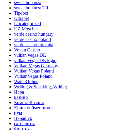
sweet bonanza
sweet bonanza TR
Tipobet
Ultrabet
Uncategorized
UZ Most bet
verde casino hungary
verde casino poland
verde casino romania
Vovan Casino
vulkan vegas DE
vulkan vegas DE login
Vulkan Vegas Germany
Vulkan Vegas Poland
VulkanVegas Poland
WatchOnline
Writing & Speaking, Writing
Игра
казино
Комета Казино
Криптообменники
нуы
Паращук
сателлиты
Финтех