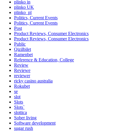
plinko in
plinko UK
plinko_pl
Politics, Current Events
Politics, Current Events
Post
Product Reviews, Consumer Electronics
Product Reviews, Consumer Electronics
Public
Qizilbilet
Ramenbet
Reference & Education, College
Review
Reviewe
reviewer
ricky casino australia
Rokubet
se
slot
Slots
Slots`
slottica
Sober living
Software development
sugar rush