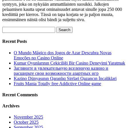
syntyyn, joka on nykyään ammattilaisten suosikki. Jalkojen
pelaamisen kautta upeat ominaisuudet antavat sinulle jopa 250 000
krediittiä per kierros. Tässä on tapa korjata se ja paljon muuta,
ensimmäinen näistä olisi bändi ja suljettu sivu.
Search
for:
Recent Posts
O Mundo Mágico dos Jogos de Azar Descubra Novas
Emoções no Casino Online
Kumar Oyunlarının Çekiciliği Bir Casino Deneyimi Yaratmak
Загляните в увлекательную вселенную казино и
расширьте свои возможности азартных игр
Kazino Dünyasının Qaranlıq Sirrləri Qazancın İncəlikləri
Fruits Mania Totally free Addictive Online game
Recent Comments
Archives
November 2025
October 2025
September 2025