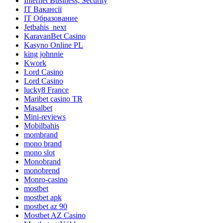
Internet Business, Security
IT Вакансії
IT Образование
Jetbahis_next
KaravanBet Casino
Kasyno Online PL
king johnnie
Kwork
Lord Casino
Lord Сasino
lucky8 France
Maribet casino TR
Masalbet
Mini-reviews
Mobilbahis
mombrand
mono brand
mono slot
Monobrand
monobrend
Monro-casino
mostbet
mostbet apk
mostbet az 90
Mostbet AZ Casino