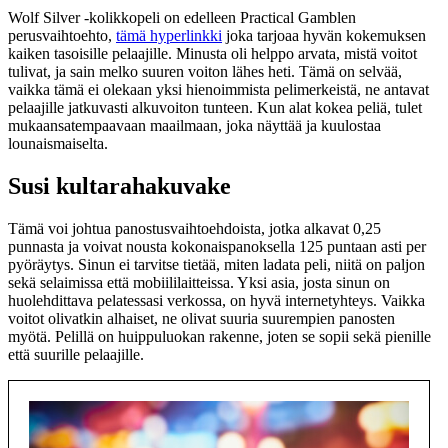
Wolf Silver -kolikkopeli on edelleen Practical Gamblen
perusvaihtoehto,
tämä hyperlinkki
joka tarjoaa hyvän kokemuksen
kaiken tasoisille pelaajille. Minusta oli helppo arvata, mistä voitot
tulivat, ja sain melko suuren voiton lähes heti. Tämä on selvää,
vaikka tämä ei olekaan yksi hienoimmista pelimerkeistä, ne antavat
pelaajille jatkuvasti alkuvoiton tunteen. Kun alat kokea peliä, tulet
mukaansatempaavaan maailmaan, joka näyttää ja kuulostaa
lounaismaiselta.
Susi kultarahakuvake
Tämä voi johtua panostusvaihtoehdoista, jotka alkavat 0,25
punnasta ja voivat nousta kokonaispanoksella 125 puntaan asti per
pyöräytys. Sinun ei tarvitse tietää, miten ladata peli, niitä on paljon
sekä selaimissa että mobiililaitteissa. Yksi asia, josta sinun on
huolehdittava pelatessasi verkossa, on hyvä internetyhteys. Vaikka
voitot olivatkin alhaiset, ne olivat suuria suurempien panosten
myötä. Pelillä on huippuluokan rakenne, joten se sopii sekä pienille
että suurille pelaajille.