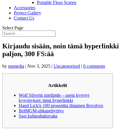
Portable Floor Screen
Accessories
Project Gallery
Contact Us
Select Page
Kirjaudu sisään, noin tämä hyperlinkki
paljon, 300 FS:ää
by
msmedia
|
Nov 3, 2025
|
Uncategorized
|
0 comments
Artikkelit
Wolf Silverin mielipide – usein kysytyt
kysymykset: tämä hyperlinkki
Hand Lick'n 100 prosenttia ilmainen Revolves
BetMGM-uhkapeliyritys
Susi kultarahakuvake