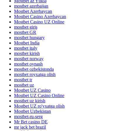
Mostbet az Yüklə
mostbet azerbaijan
Mostbet Azerbaycan
Mostbet Casino Azerbaycan
Mostbet Casino UZ Online
mostbet giriş
mostbet GR
mostbet hungary
Mostbet India
mostbet italy
mostbet kirish
mostbet norway
mostbet oynash
mostbet ozbekistonda
mostbet royxatga olish
mostbet tr
mostbet uz
Mostbet UZ Casino
Mostbet UZ Casino Online
mostbet uz kirish
Mostbet UZ ro'yxatga olish
Mostbet Uzbekistan
mostbet-ru-serg
Mr Bet casino DE
mr jack bet brazil