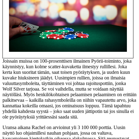
Joissain muissa on 100-prosenttisen ilmainen Pyörii-toiminto, joka
käynnistyy, kun kolme scatter-kuvaketta ilmestyy rullillesi. Joka
kerta kun suoritat tämän, saat toisen pyöräytyksen, ja uuden kuun
kuvake hiuksineen jäädyt. Uusimpien rullien, joissa on ilmaisia ​​
valuuttasymboleita, täyttäminen voi johtaa rajoituspottiin, jonka
Wolf Silver tarjoaa. Se voi vaihdella, mutta se voidaan näyttää
näytölläsi. Myös henkilökohtaisen pelaamisen pelaaminen on erittäin
palkitsevaa – kaikilla rahasymboleilla on niihin vapautettu arvo, joka
kannattaa kokeilla omaasi, jos ominaisuus loppuu. Tämä tapahtuu
yhdellä kahdesta syystä – joko saat uuden jättipotin tai jos sinulla ei
ole pyöräytyksiä yrittäessäsi saada sitä.
Uransa aikana Rachel on arvioinut yli 3 100 000 porttia. Uusin
näyttö luo ohjaimillesi nauhan pohjaan, jossa on valtava,
kaavamainen kiertokytkin oikeassa alakulmassa. Sitä reunustavat