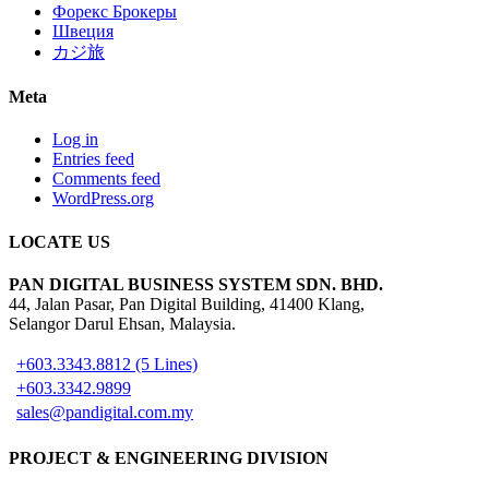
Форекс Брокеры
Швеция
カジ旅
Meta
Log in
Entries feed
Comments feed
WordPress.org
LOCATE US
PAN DIGITAL BUSINESS SYSTEM SDN. BHD.
44, Jalan Pasar, Pan Digital Building, 41400 Klang,
Selangor Darul Ehsan, Malaysia.
+603.3343.8812 (5 Lines)
+603.3342.9899
sales@pandigital.com.my
PROJECT & ENGINEERING DIVISION