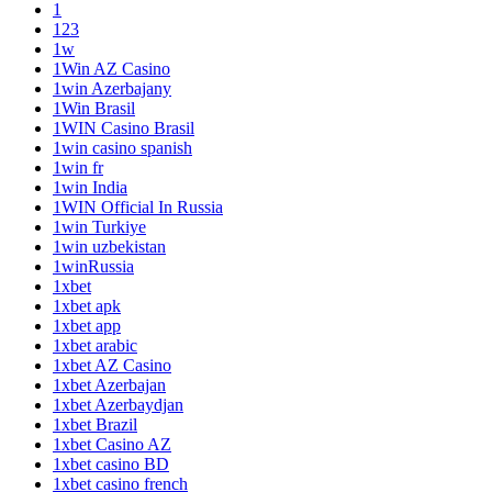
1
123
1w
1Win AZ Casino
1win Azerbajany
1Win Brasil
1WIN Casino Brasil
1win casino spanish
1win fr
1win India
1WIN Official In Russia
1win Turkiye
1win uzbekistan
1winRussia
1xbet
1xbet apk
1xbet app
1xbet arabic
1xbet AZ Casino
1xbet Azerbajan
1xbet Azerbaydjan
1xbet Brazil
1xbet Casino AZ
1xbet casino BD
1xbet casino french