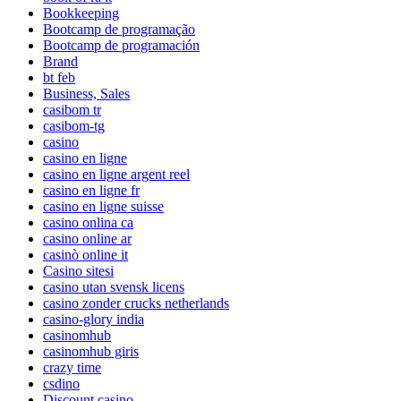
Bookkeeping
Bootcamp de programação
Bootcamp de programación
Brand
bt feb
Business, Sales
casibom tr
casibom-tg
casino
casino en ligne
casino en ligne argent reel
casino en ligne fr
casino en ligne suisse
casino onlina ca
casino online ar
casinò online it
Casino sitesi
casino utan svensk licens
casino zonder crucks netherlands
casino-glory india
casinomhub
casinomhub giris
crazy time
csdino
Discount casino