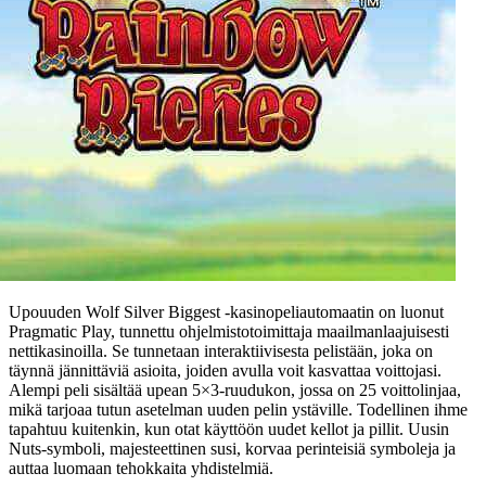
Upouuden Wolf Silver Biggest -kasinopeliautomaatin on luonut
Pragmatic Play, tunnettu ohjelmistotoimittaja maailmanlaajuisesti
nettikasinoilla. Se tunnetaan interaktiivisesta pelistään, joka on
täynnä jännittäviä asioita, joiden avulla voit kasvattaa voittojasi.
Alempi peli sisältää upean 5×3-ruudukon, jossa on 25 voittolinjaa,
mikä tarjoaa tutun asetelman uuden pelin ystäville. Todellinen ihme
tapahtuu kuitenkin, kun otat käyttöön uudet kellot ja pillit. Uusin
Nuts-symboli, majesteettinen susi, korvaa perinteisiä symboleja ja
auttaa luomaan tehokkaita yhdistelmiä.