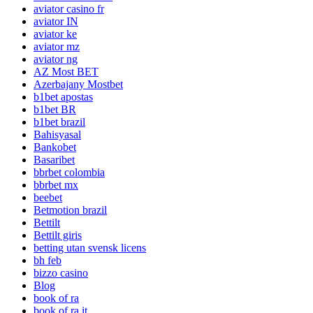
aviator casino fr
aviator IN
aviator ke
aviator mz
aviator ng
AZ Most BET
Azerbajany Mostbet
b1bet apostas
b1bet BR
b1bet brazil
Bahisyasal
Bankobet
Basaribet
bbrbet colombia
bbrbet mx
beebet
Betmotion brazil
Bettilt
Bettilt giris
betting utan svensk licens
bh feb
bizzo casino
Blog
book of ra
book of ra it