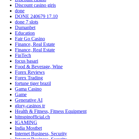
Discount casino giris
done
DONE 240679 17.10
done 7 slots
Dumanbet
Education
Fair Go Casino
Finance, Real Estate
Finance, Real Estate
FinTech
focus basari
Food & Beverage, Wine
Forex Reviews
Forex Trading
fortune tiger brazil
Gama Casino
Game
Generative AI
glory-casinos tr
Health & Fitness, Fitness Equipment
hitnspinofficial.ch
IGAMING
India Mostbet
Internet Business, Security