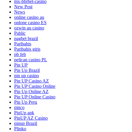
mx-bbrbet-casino
New Post
News
online casino au
onlone casino ES
ozwin au casino
Pablic
pagbet brazil
Paribahis
Paribahis giris
pb feb
pelican casino PL
Pin UP
Pin Up Brazil
pin up casino
Pin UP Casino AZ
Pin UP Casino Online
Pin Up Online AZ
Pin UP Online Casino
Pin Up Peru
pinco
PinUp apk
PinUP AZ Casino
pinup Brazil
Plinko