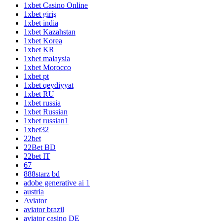
1xbet Casino Online
1xbet giriş
1xbet india
1xbet Kazahstan
1xbet Korea
1xbet KR
1xbet malaysia
1xbet Morocco
1xbet pt
1xbet qeydiyyat
1xbet RU
1xbet russia
1xbet Russian
1xbet russian1
1xbet32
22bet
22Bet BD
22bet IT
67
888starz bd
adobe generative ai 1
austria
Aviator
aviator brazil
aviator casino DE