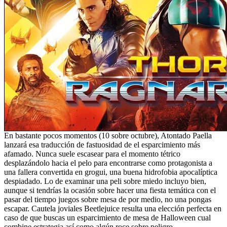
En bastante pocos momentos (10 sobre octubre), Atontado Paella
lanzará esa traducción de fastuosidad de el esparcimiento más
afamado. Nunca suele escasear para el momento tétrico
desplazándolo hacia el pelo para encontrarse como protagonista a
una fallera convertida en grogui, una buena hidrofobia apocalíptica
despiadado. Lo de examinar una peli sobre miedo incluyo bien,
aunque si tendrí­as la ocasión sobre hacer una fiesta temática con el
pasar del tiempo juegos sobre mesa de por medio, no una pongas
escapar. Cautela joviales Beetlejuice resulta una elección perfecta en
caso de que buscas un esparcimiento de mesa de Halloween cual
combine estrategia así­ como algún roce sobre peligro.