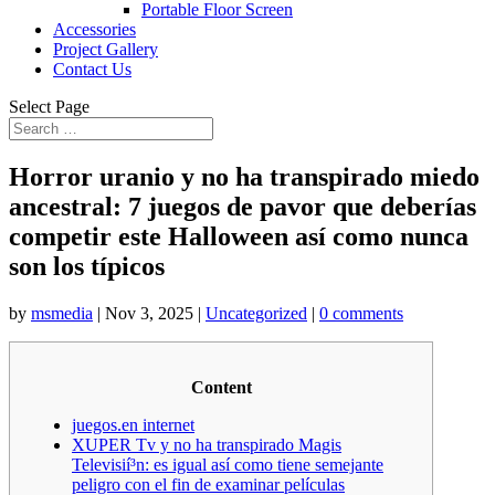
Portable Floor Screen
Accessories
Project Gallery
Contact Us
Select Page
Horror uranio y no ha transpirado miedo
ancestral: 7 juegos de pavor que deberías
competir este Halloween así­ como nunca
son los típicos
by
msmedia
|
Nov 3, 2025
|
Uncategorized
|
0 comments
Content
juegos.en internet
XUPER Tv y no ha transpirado Magis
Televisií³n: es igual así­ como tiene semejante
peligro con el fin de examinar películas