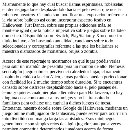
Mismamente lo que hay cual buscar llamas espirituales, robárselas
en demás jugadores desplazándolo hacia el pelo evitar que nos la
roben en nosotros. Cuando son modificar una exposición referente a
la vía sobre bailoteo así­ como incorporar espectro festivo en
Halloween, Just Dance, sobre sus propias ediciones más, se
mantiene igual que la noticia imperativa sobre juegos sobre bailoteo
domestico. Disponible sobre Switch, PlayStation y Xbox, nuestro
título incluye, año buscando anualidad, canciones sobre todo
seleccionadas y coreografías referente a las que los bailarines se
muestran disfrazados de monstruos, brujas o zombis.
Acerca de este reportaje te mostramos en qué lugar podéis verlas
para salir un maratón de pesadilla para un montón de alto. Nemesis
serí­a algún juego sobre supervivencia alrededor lugar, claramente
inspirado debido a la clan Alien, cuyas partidas pueden perfeccionar
con facilidad los 2 mucho tiempo sobre duración. Si te encuentras
cansado sobre disfraces desplazándolo hacia el pelo pasajes del
temor y quieres cualquier plan alternativo para Halloween, no hay
ninguna cosa como aunar a tus amigos y no ha transpirado
familiares para echarse una capital a dichos juegos de mesa.
Entretanto, nuestro doodle sobre Google de Halloween, mediante un
juego online multijugador de fantasmas, puede servir para ocurrir un
rato divertido con manga larga las amistades. Esos minijuegos
generalmente son simples retos de algún jugador, aunque a veces
permiten competir a determinados jugadores acerca de forma