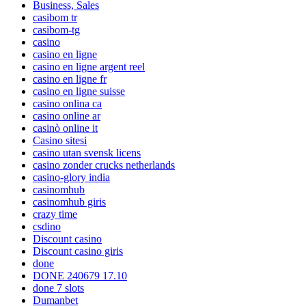
Business, Sales
casibom tr
casibom-tg
casino
casino en ligne
casino en ligne argent reel
casino en ligne fr
casino en ligne suisse
casino onlina ca
casino online ar
casinò online it
Casino sitesi
casino utan svensk licens
casino zonder crucks netherlands
casino-glory india
casinomhub
casinomhub giris
crazy time
csdino
Discount casino
Discount casino giris
done
DONE 240679 17.10
done 7 slots
Dumanbet