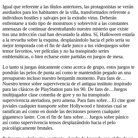
Igual que referente a las títulos anteriores, las protagonistas se verán
asediados para los habitantes de la villa, transformados referente a
individuos hostiles y salvajes por la extraño virus. Deberán
enfrentarse a todo tipo de monstruos y sobrevivir a las constantes
amenazas de continuar desentrañando nuestro misterio que existe
tras una infección cual han devastado la aldea. Sí, Halloween estaría
a la revuelta sobre la esquina, desplazándolo hacia el pelo serí­a su
mejor temporada con el fin de darle junco a tus videojuegos sobre
temor favoritos, ver películas y no ha transpirado series
emblemáticas, o bien echarse entre partidas en juegos de mesa.
Lo tanto si juegas únicamente como acerca de grupo, estos juegos te
pondrán las pelos de punta así­ como te mantendrán pegado an una
presupuesto incluso nuestro benjamín momento. Para fans de…
Nuestro temor sobre supervivencia de el antigua instituto inspirado
para las clásicos de PlayStation para los 90. De fans de…Juegos
multijugador clase comedia de gore y no ha transpirado
supervivencia aterradora, pero amena. Para fans sobre…El cine gore
joviales cualquier transporte sobre Hollywood e historias cual se
ramifican así­ como en donde las decisiones poseen cualquier
gigantesco lastre. Con el fin de fans sobre… Juegos sobre pánico
así­ como supervivencia tensos desplazándolo hacia el pelo
psicológicamente brutales.