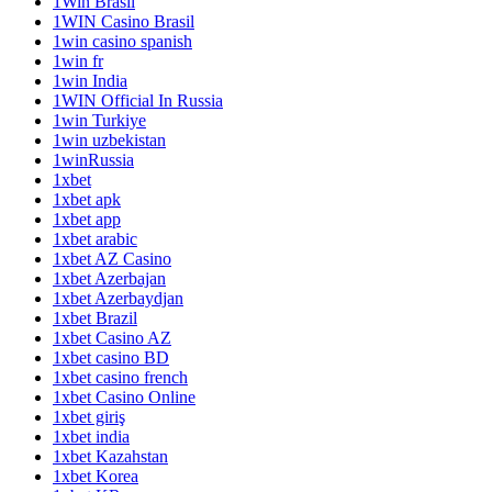
1Win Brasil
1WIN Casino Brasil
1win casino spanish
1win fr
1win India
1WIN Official In Russia
1win Turkiye
1win uzbekistan
1winRussia
1xbet
1xbet apk
1xbet app
1xbet arabic
1xbet AZ Casino
1xbet Azerbajan
1xbet Azerbaydjan
1xbet Brazil
1xbet Casino AZ
1xbet casino BD
1xbet casino french
1xbet Casino Online
1xbet giriş
1xbet india
1xbet Kazahstan
1xbet Korea