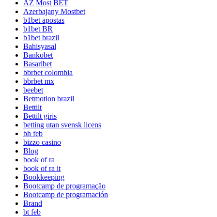
AZ Most BET
Azerbajany Mostbet
b1bet apostas
b1bet BR
b1bet brazil
Bahisyasal
Bankobet
Basaribet
bbrbet colombia
bbrbet mx
beebet
Betmotion brazil
Bettilt
Bettilt giris
betting utan svensk licens
bh feb
bizzo casino
Blog
book of ra
book of ra it
Bookkeeping
Bootcamp de programação
Bootcamp de programación
Brand
bt feb