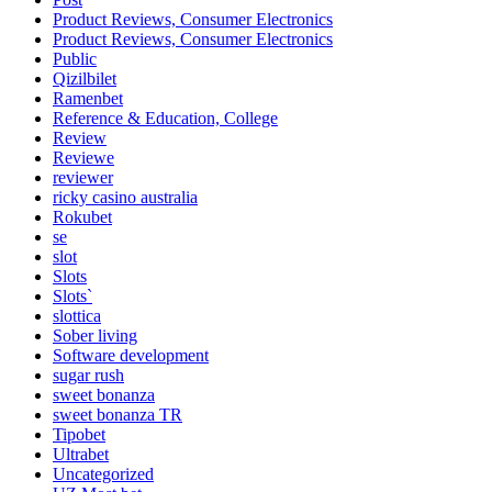
Product Reviews, Consumer Electronics
Product Reviews, Consumer Electronics
Public
Qizilbilet
Ramenbet
Reference & Education, College
Review
Reviewe
reviewer
ricky casino australia
Rokubet
se
slot
Slots
Slots`
slottica
Sober living
Software development
sugar rush
sweet bonanza
sweet bonanza TR
Tipobet
Ultrabet
Uncategorized