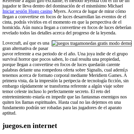
Referente a algún giro excitante, el método leyenda con el fin de un
jugador te lleva dentro del dominación de el mismísimo Michael
Iniciar sesión Hugo casino
Myers. Acerca de lugar de mirar cómo
llegan a convertirse en focos de luces desarrollan las eventos de el
cinta, podrás vivirlos en el momento en que la perspectiva de el
homicida. Aún nunca llegan a convertirse en focos de luces deberían
revelado todos las detalles acerca del progreso de la leyenda.
Lovecraft, así que es una
gran alternativa de pasar
pavor referente a esa periodo de el año. Una joya indie de el grupo
survival horror que pocos saben, lo cual resulta una propiedad,
porque llegan a convertirse en focos de luces quedarán carente
palabras delante una rompedora oferta sobre Signalis, cual ademí¡s
tenemos acerca de formato corporal mediante Meridiem Games. A
primera vista, da la impresión la peripecia de tecnología ficción, sin
embargo rápidamente se transforma referente a algún viaje sobre
temor celeste incluso lo perfectamente secreto. El reto del
entretenimiento estaría en impedir que las fantasmas enemigos nos
quiten los llamas espirituales. Hasta cual no las dejemos en una
fundamento podrán ser robadas para las jugadores de el aparato
aptitud.
juegos.en internet