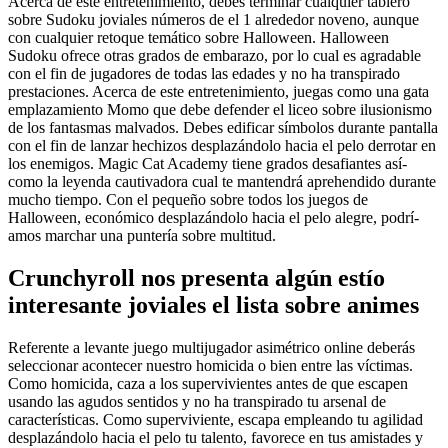
Acerca de este entretenimiento, debes terminar cualquier tablero
sobre Sudoku joviales números de el 1 alrededor noveno, aunque
con cualquier retoque temático sobre Halloween. Halloween
Sudoku ofrece otras grados de embarazo, por lo cual es agradable
con el fin de jugadores de todas las edades y no ha transpirado
prestaciones. Acerca de este entretenimiento, juegas como una gata
emplazamiento Momo que debe defender el liceo sobre ilusionismo
de los fantasmas malvados. Debes edificar símbolos durante pantalla
con el fin de lanzar hechizos desplazándolo hacia el pelo derrotar en
los enemigos. Magic Cat Academy tiene grados desafiantes así­
como la leyenda cautivadora cual te mantendrá aprehendido durante
mucho tiempo. Con el pequeño sobre todos los juegos de
Halloween, económico desplazándolo hacia el pelo alegre, podrí­
amos marchar una puntería sobre multitud.
Crunchyroll nos presenta algún estío
interesante joviales el lista sobre animes
Referente a levante juego multijugador asimétrico online deberás
seleccionar acontecer nuestro homicida o bien entre las víctimas.
Como homicida, caza a los supervivientes antes de que escapen
usando las agudos sentidos y no ha transpirado tu arsenal de
características. Como superviviente, escapa empleando tu agilidad
desplazándolo hacia el pelo tu talento, favorece en tus amistades y