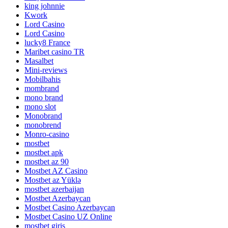
king johnnie
Kwork
Lord Casino
Lord Сasino
lucky8 France
Maribet casino TR
Masalbet
Mini-reviews
Mobilbahis
mombrand
mono brand
mono slot
Monobrand
monobrend
Monro-casino
mostbet
mostbet apk
mostbet az 90
Mostbet AZ Casino
Mostbet az Yüklə
mostbet azerbaijan
Mostbet Azerbaycan
Mostbet Casino Azerbaycan
Mostbet Casino UZ Online
mostbet giriş