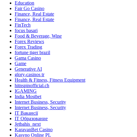
Education
Fair Go Casino
Finance, Real Estate
Finance, Real Estate
FinTech
focus basari
Food & Beverage, Wine
Forex Reviews
Forex Trading
fortune tiger brazil
Gama Casino
Game
Generative AI
glory-casinos tr
Health & Fitness, Fitness Equipment
hitnspinofficial.ch
IGAMING
India Mostbet
Internet Business, Security
Internet Business, Security
IT Вакансії
IT Образование
Jetbahis_next
KaravanBet Casino
Kasyno Online PL