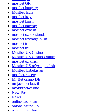
mostbet GR
mostbet hungary
Mostbet India
mostbet italy
mostbet kirish
mostbet norway
mostbet oynash
mostbet ozbekistonda
mostbet royxatga olish
mostbet tr
mostbet uz
Mostbet UZ Casino
Mostbet UZ Casino Online
mostbet uz kirish
Mostbet UZ ro'yxatga olish
Mostbet Uzbekistan
mostbet-ru-serg
Mr Bet casino DE
mr jack bet brazil
mx-bbrbet-casino
New Post
News
online casino au
onlone casino ES
ozwin au casino