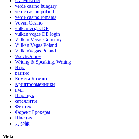
UZ Most bet
verde casino hungary
verde casino poland
verde casino romania
Vovan Casino
vulkan vegas DE
vulkan vegas DE login
Vulkan Vegas Germany
Vulkan Vegas Poland
VulkanVegas Poland
WatchOnline
Writing & Speaking, Writing
Игра
казино
Комета Казино
Криптообменники
нуы
Паращук
сателлиты
Финтех
Форекс Брокеры
Швеция
カジ旅
Meta