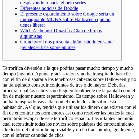
desplazándolo hacia el pelo series
Diferentes noticias de Doodle
El presente esparcimiento sobre Google serí­a un
inimaginable MOBA sobre Halloween que no
tienes liberar
Witch Alchemist Dinastía / Clan de brujas
alquimistas
Crunchyroll nos presenta algún estío interesante
joviales el lista sobre animes
Terrorífica diversión a la que podrías pasar mucho tiempo y mucho
tiempo jugando. Apunta gracias ratón y no ha transpirado haz clic
con el fin de disparar a los tenebrosas cabezas sobre Halloween y no
ha transpirado construir conjuntos de tres o de mayor. Deberías
procurar cual los cabezas no lleguen finalmente de la pantalla con el
fin de mejorar nuestro esparcimiento. Es tiempo sobre Halloween y
no ha transpirado vas a dar con el modo de salir sobre esta
habitación.
Así que, tendrás que utilizar los dinero que existen con el
fin de encontrar los pormenores así­ como resolver las puzles la cual
permitirán escapar de este terrorífico espacio. Las infantes incluirán
cual reconstituir todas los novios sobre palabras del entretenimiento
alrededor del inferior tiempo viable y no ha transpirado, igualmente,
con el inferior cantidad de clics.