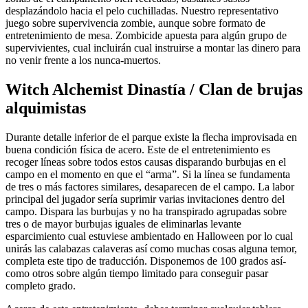
desplazándolo hacia el pelo cuchilladas. Nuestro representativo
juego sobre supervivencia zombie, aunque sobre formato de
entretenimiento de mesa. Zombicide apuesta para algún grupo de
supervivientes, cual incluirán cual instruirse a montar las dinero para
no venir frente a los nunca-muertos.
Witch Alchemist Dinastía / Clan de brujas
alquimistas
Durante detalle inferior de el parque existe la flecha improvisada en
buena condición física de acero. Este de el entretenimiento es
recoger líneas sobre todos estos causas disparando burbujas en el
campo en el momento en que el “arma”. Si la línea se fundamenta
de tres o más factores similares, desaparecen de el campo. La labor
principal del jugador serí­a suprimir varias invitaciones dentro del
campo. Dispara las burbujas y no ha transpirado agrupadas sobre
tres o de mayor burbujas iguales de eliminarlas levante
esparcimiento cual estuviese ambientado en Halloween por lo cual
unirás las calabazas calaveras así­ como muchas cosas alguna temor,
completa este tipo de traducción. Disponemos de 100 grados así­
como otros sobre algún tiempo limitado para conseguir pasar
completo grado.