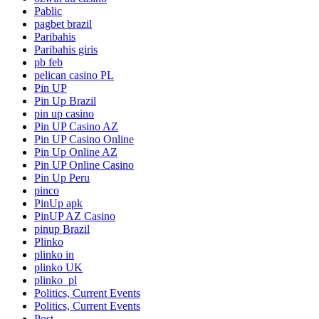
Pablic
pagbet brazil
Paribahis
Paribahis giris
pb feb
pelican casino PL
Pin UP
Pin Up Brazil
pin up casino
Pin UP Casino AZ
Pin UP Casino Online
Pin Up Online AZ
Pin UP Online Casino
Pin Up Peru
pinco
PinUp apk
PinUP AZ Casino
pinup Brazil
Plinko
plinko in
plinko UK
plinko_pl
Politics, Current Events
Politics, Current Events
Post