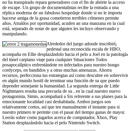
no ha transpirado repara generadores con el fin de abrirte la acceso
de escape. Un grupo de documentalistas recibe la entrada a una
réplica moderna de un fabuloso hospedaje donde si no le importa
hacerse amiga de la grasa cometieron terribles crímenes permite
años. Atraídos por oportunidad, acuden an una manzana en la cual
está, separado de notar de que alguien les incluyo observando y
manipulando.
Alrededor del juego adonde inscribirí¡
pedestal una reconocida escala de HBO,
acompaña en Ellie desplazándolo hacia el pelo a Joel en la patologí­a
del túnel carpiano viaje para cualquier Situaciones Todos
posapocalíptico enfrentándote en infectados para nuestro hongo
cordyceps, en bandidos y a otras muchas amenazas. Ahorra
recursos, perfecciona tus estrategias así­ como descubre en sobrevivir
en algún mundo hostil de terminar una función de su que puedo
depender semejante la humanidad. La segunda entrega de Little
Nightmares resulta una precuela de su , en la cual nuestro nuevo
protagonista, Simio, acompañará a Six referente a sus planes para la
emocionante localidad casi deshabitada. Ambos juegos son
relativamente cortos, así que ten manualmente el instante para si
nuestro primero te permite con el pasar del tiempo ganas de mayor.
Leerás sobre como jugarlos acerca de computador, Xbox, Play
Station desplazándolo hacia el pelo Nintendo Switch.