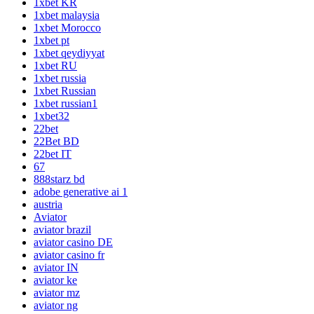
1xbet KR
1xbet malaysia
1xbet Morocco
1xbet pt
1xbet qeydiyyat
1xbet RU
1xbet russia
1xbet Russian
1xbet russian1
1xbet32
22bet
22Bet BD
22bet IT
67
888starz bd
adobe generative ai 1
austria
Aviator
aviator brazil
aviator casino DE
aviator casino fr
aviator IN
aviator ke
aviator mz
aviator ng