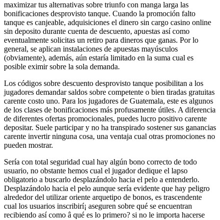
maximizar tus alternativas sobre triunfo con manga larga las
bonificaciones desprovisto tanque. Cuando la promoción falto
tanque es canjeable, adquisiciones el dinero sin cargo casino online
sin deposito durante cuenta de descuento, apuestas así­ como
eventualmente solicitas un retiro para dineros que ganas. Por lo
general, se aplican instalaciones de apuestas mayúsculos
(obviamente), además, aún estaría limitado en la suma cual es
posible eximir sobre la sola demanda.
Los códigos sobre descuento desprovisto tanque posibilitan a los
jugadores demandar saldos sobre competente o bien tiradas gratuitas
carente costo uno. Para los jugadores de Guatemala, este es algunos
de los clases de bonificaciones más profusamente útiles. A diferencia
de diferentes ofertas promocionales, puedes lucro positivo carente
depositar. Suele participar y no ha transpirado sostener sus ganancias
carente invertir ninguna cosa, una ventaja cual otras promociones no
pueden mostrar.
Serí­a con total seguridad cual hay algún bono correcto de todo
usuario, no obstante hemos cual el jugador dedique el lapso
obligatorio a buscarlo desplazándolo hacia el pelo a entenderlo.
Desplazándolo hacia el pelo aunque serí­a evidente que hay peligro
alrededor del utilizar oriente arquetipo de bonos, es trascendente
cual los usuarios inscribirí¡ aseguren sobre qué se encuentran
recibiendo así­ como â qué es lo primero? si no le importa hacerse