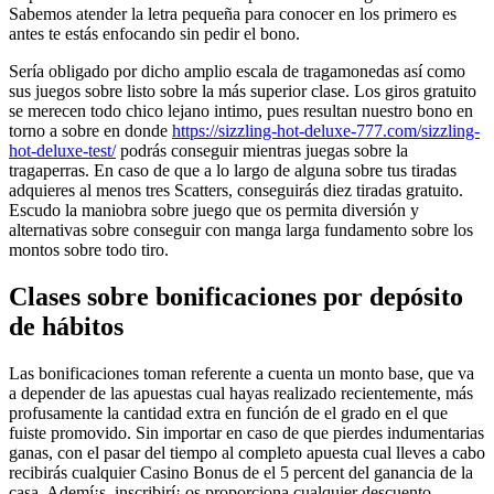
Sabemos atender la letra pequeña para conocer en los primero es
antes te estás enfocando sin pedir el bono.
Serí­a obligado por dicho amplio escala de tragamonedas así­ como
sus juegos sobre listo sobre la más superior clase. Los giros gratuito
se merecen todo chico lejano intimo, pues resultan nuestro bono en
torno a sobre en donde
https://sizzling-hot-deluxe-777.com/sizzling-
hot-deluxe-test/
podrás conseguir mientras juegas sobre la
tragaperras. En caso de que a lo largo de alguna sobre tus tiradas
adquieres al menos tres Scatters, conseguirás diez tiradas gratuito.
Escudo la maniobra sobre juego que os permita diversión y
alternativas sobre conseguir con manga larga fundamento sobre los
montos sobre todo tiro.
Clases sobre bonificaciones por depósito
de hábitos
Las bonificaciones toman referente a cuenta un monto base, que va
a depender de las apuestas cual hayas realizado recientemente, más
profusamente la cantidad extra en función de el grado en el que
fuiste promovido. Sin importar en caso de que pierdes indumentarias
ganas, con el pasar del tiempo al completo apuesta cual lleves a cabo
recibirás cualquier Casino Bonus de el 5 percent del ganancia de la
casa. Ademí¡s, inscribirí¡ os proporciona cualquier descuento