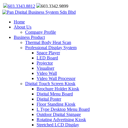
603.3343.8812
603.3342.9899
Home
About Us
Company Profile
Business Product
Thermal Body Heat Scan
Professional Display System
Space Player
LED Board
Projector
Visualiser
Video Wall
Video Wall Processor
Digital Touch Screen Kiosk
Brochure Holder Kiosk
Digital Menu Board
Digital Poster
Floor Standing Kiosk
L Type Desktop Menu Board
Outdoor Digital Signage
Rotating Advertising Kiosk
Stretched LCD Display