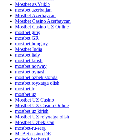
Mostbet az Yüklə
mostbet azerbaijan
Mostbet Azerbaycan
Mostbet Casino Azerbaycan
Mostbet Casino UZ Online
mostbet giriş
mostbet GR
mostbet hungary
Mostbet India
mostbet italy
mostbet kirish
mostbet norway
mostbet oynash
mostbet ozbekistonda
mostbet royxatga olish
mostbet tr
mostbet uz
Mostbet UZ Casino
Mostbet UZ Casino Online
mostbet uz kirish
Mostbet UZ ro'yxatga olish
Mostbet Uzbekistan
mostbet-ru-serg
Mr Bet casino DE
mr jack bet brazil