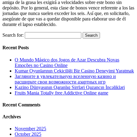
amiga de la grasa les exigirá a velocidades sobre este bono sin
depósito. Por lo general, esta clase de bonos vence referente a los las
jornadas que nunca suelen exceder los seis. Así que, en solicitarlo,
asegúrate de que vas a quedar disponible para elaborar uso de él
durante el lapso establecido.
Search for:
Recent Posts
O Mundo Mágico dos Jogos de Azar Descubra Novas
Emoções no Casino Online
Kumar Oyunlarının Çekiciliği Bir Casino Deneyimi Yaratmak
Загляните в увлекательную вселенную казино и
расширьте свои возможности азартных игр
Kazino Dünyasının Qaranlıq Sirrləri Qazancın İncəlikləri
Fruits Mania Totally free Addictive Online game
Recent Comments
Archives
November 2025
October 2025