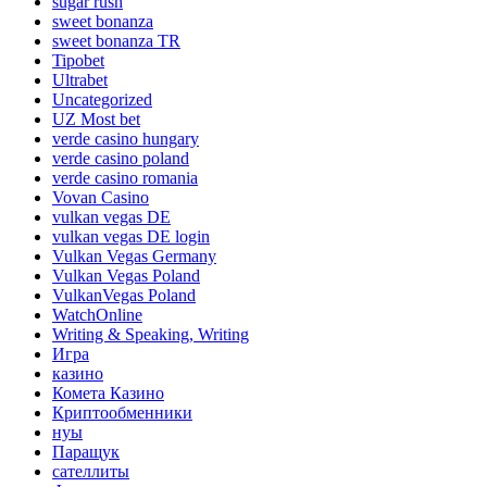
sugar rush
sweet bonanza
sweet bonanza TR
Tipobet
Ultrabet
Uncategorized
UZ Most bet
verde casino hungary
verde casino poland
verde casino romania
Vovan Casino
vulkan vegas DE
vulkan vegas DE login
Vulkan Vegas Germany
Vulkan Vegas Poland
VulkanVegas Poland
WatchOnline
Writing & Speaking, Writing
Игра
казино
Комета Казино
Криптообменники
нуы
Паращук
сателлиты