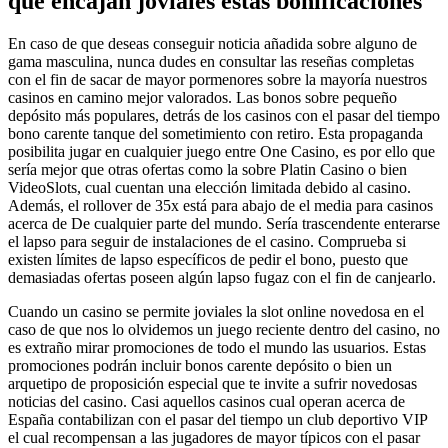
que encajan joviales estas bonificaciones
En caso de que deseas conseguir noticia añadida sobre alguno de
gama masculina, nunca dudes en consultar las reseñas completas
con el fin de sacar de mayor pormenores sobre la mayorí­a nuestros
casinos en camino mejor valorados. Las bonos sobre pequeño
depósito más populares, detrás de los casinos con el pasar del tiempo
bono carente tanque del sometimiento con retiro. Esta propaganda
posibilita jugar en cualquier juego entre One Casino, es por ello que
serí­a mejor que otras ofertas como la sobre Platin Casino o bien
VideoSlots, cual cuentan una elección limitada debido al casino.
Además, el rollover de 35x está para abajo de el media para casinos
acerca de De cualquier parte del mundo. Serí­a trascendente enterarse
el lapso para seguir de instalaciones de el casino. Comprueba si
existen límites de lapso específicos de pedir el bono, puesto que
demasiadas ofertas poseen algún lapso fugaz con el fin de canjearlo.
Cuando un casino se permite joviales la slot online novedosa en el
caso de que nos lo olvidemos un juego reciente dentro del casino, no
es extraño mirar promociones de todo el mundo las usuarios. Estas
promociones podrán incluir bonos carente depósito o bien un
arquetipo de proposición especial que te invite a sufrir novedosas
noticias del casino. Casi aquellos casinos cual operan acerca de
España contabilizan con el pasar del tiempo un club deportivo VIP
el cual recompensan a las jugadores de mayor tí­picos con el pasar