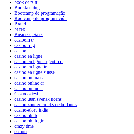
book of ra it
Bookkeeping
Bootcamp de programação
Bootcamp de programación
Brand
bt feb
Business, Sales
casibom tr
casibom-tg
casino
casino en ligne
casino en ligne argent reel
casino en ligne fr
casino en ligne suisse
casino onlina ca
casino online ar
casinò online it
Casino sitesi
casino utan svensk licens
casino zonder crucks netherlands
casino-glory india
casinomhub
casinomhub giris
crazy time
csdino