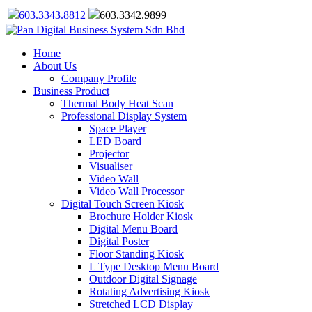
603.3343.8812
603.3342.9899
Home
About Us
Company Profile
Business Product
Thermal Body Heat Scan
Professional Display System
Space Player
LED Board
Projector
Visualiser
Video Wall
Video Wall Processor
Digital Touch Screen Kiosk
Brochure Holder Kiosk
Digital Menu Board
Digital Poster
Floor Standing Kiosk
L Type Desktop Menu Board
Outdoor Digital Signage
Rotating Advertising Kiosk
Stretched LCD Display