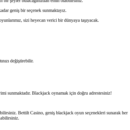
n bir şeyler bulacağınızdan emin olabilirsiniz.
 kadar geniş bir seçenek sunmaktayız.
lu oyunlarımız, sizi heyecan verici bir dünyaya taşıyacak.
ızı değiştirebilir.
eyimi sunmaktadır. Blackjack oynamak için doğru adrestesiniz!
abilirsiniz. Bettilt Casino, geniş blackjack oyun seçenekleri sunarak her
bilirsiniz.