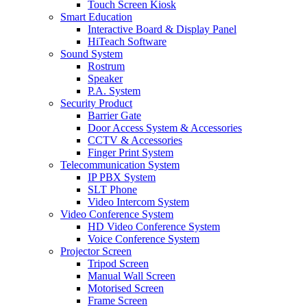
Touch Screen Kiosk
Smart Education
Interactive Board & Display Panel
HiTeach Software
Sound System
Rostrum
Speaker
P.A. System
Security Product
Barrier Gate
Door Access System & Accessories
CCTV & Accessories
Finger Print System
Telecommunication System
IP PBX System
SLT Phone
Video Intercom System
Video Conference System
HD Video Conference System
Voice Conference System
Projector Screen
Tripod Screen
Manual Wall Screen
Motorised Screen
Frame Screen