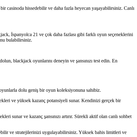
bir casinoda hissedebilir ve daha fazla heyecan yaşayabilirsiniz. Canlı
ckjack, İspanyolca 21 ve çok daha fazlası gibi farklı oyun seçeneklerini
nu bulabilirsiniz.
dolun, blackjack oyunlarını deneyin ve şansınızı test edin. En
 oyunlarla dolu geniş bir oyun koleksiyonuna sahibiz.
nekleri ve yüksek kazanç potansiyeli sunar. Kendinizi gerçek bir
kleri sunar ve kazanç şansınızı artırır. Sürekli aktif olan canlı sohbet
lir ve stratejilerinizi uygulayabilirsiniz. Yüksek bahis limitleri ve