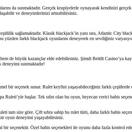
nlarını da sunmaktadır. Gerçek krupiyelerle oynayarak kendinizi gerçek 
aşabilir ve deneyimlerinizi artırabilirsiniz.
eşitlilik sağlamaktadır. Klasik blackjack’in yanı sıra, Atlantic City bla
ir, bu yüzden farklı blackjack oyunlarını deneyerek en sevdiğiniz varyasyo
 hem de büyük kazançlar elde edebilirsiniz. Şimdi Bettilt Casino’ya kay
ack deneyimi sunmaktadır!
el bir seçenek sunar. Rulet keyfini yaşayabileceğiniz farklı çeşitlerde
a Ruleti’yle başlar. Tek sıfırı olan bu oyun, heyecan verici bahis seçe
i tam size göre. Çift sıfıra sahip bu rulet türü, daha farklı bahis seçene
 bir oyun deneyimi yaşayabilirsiniz.
 bir seçenektir. Özel bahis seçenekleri ile oyunu daha fazla kontrol edebi