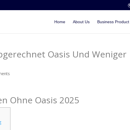
Home
About Us
Business Product
bgerechnet Oasis Und Weniger
ments
en Ohne Oasis 2025
g