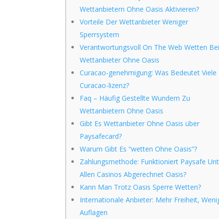
Wettanbietern Ohne Oasis Aktivieren?
Vorteile Der Wettanbieter Weniger
Sperrsystem
Verantwortungsvoll On The Web Wetten Be
Wettanbieter Ohne Oasis
Curacao-genehmigung: Was Bedeutet Viele
Curacao-lizenz?
Faq – Häufig Gestellte Wundern Zu
Wettanbietern Ohne Oasis
Gibt Es Wettanbieter Ohne Oasis über
Paysafecard?
Warum Gibt Es “wetten Ohne Oasis”?
Zahlungsmethode: Funktioniert Paysafe Unt
Allen Casinos Abgerechnet Oasis?
Kann Man Trotz Oasis Sperre Wetten?
Internationale Anbieter: Mehr Freiheit, Weni
Auflagen