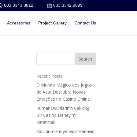
603.3343.8812
603.3342.9899
Accessories
Project Gallery
Contact Us
Recent Posts
O Mundo Mágico dos Jogos
de Azar Descubra Novas
Emoções no Casino Online
Kumar Oyunlarının Çekiciliği
Bir Casino Deneyimi
Yaratmak
Загляните в увлекательную