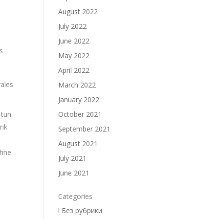
August 2022
July 2022
June 2022
s
May 2022
April 2022
rales
March 2022
January 2022
 tun.
October 2021
ank
September 2021
August 2021
ohne
July 2021
June 2021
Categories
! Без рубрики