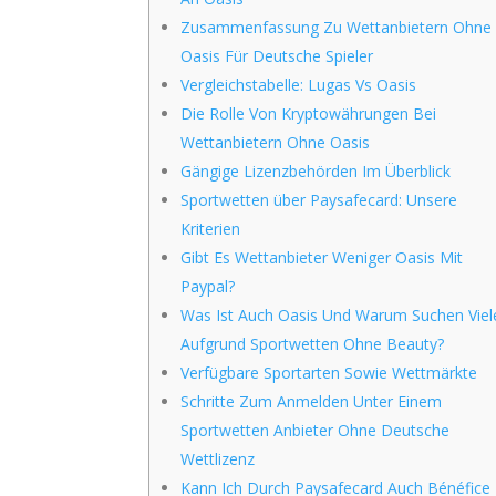
Zusammenfassung Zu Wettanbietern Ohne
Oasis Für Deutsche Spieler
Vergleichstabelle: Lugas Vs Oasis
Die Rolle Von Kryptowährungen Bei
Wettanbietern Ohne Oasis
Gängige Lizenzbehörden Im Überblick
Sportwetten über Paysafecard: Unsere
Kriterien
Gibt Es Wettanbieter Weniger Oasis Mit
Paypal?
Was Ist Auch Oasis Und Warum Suchen Viel
Aufgrund Sportwetten Ohne Beauty?
Verfügbare Sportarten Sowie Wettmärkte
Schritte Zum Anmelden Unter Einem
Sportwetten Anbieter Ohne Deutsche
Wettlizenz
Kann Ich Durch Paysafecard Auch Bénéfice 