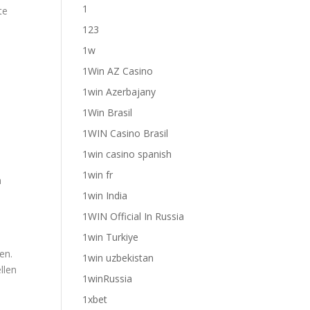
1
te
123
1w
1Win AZ Casino
1win Azerbajany
1Win Brasil
1WIN Casino Brasil
1win casino spanish
1win fr
n
1win India
1WIN Official In Russia
1win Turkiye
en.
1win uzbekistan
llen
1winRussia
1xbet