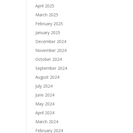
April 2025
March 2025
February 2025
January 2025
December 2024
November 2024
October 2024
September 2024
August 2024
July 2024
June 2024
May 2024
April 2024
March 2024
February 2024