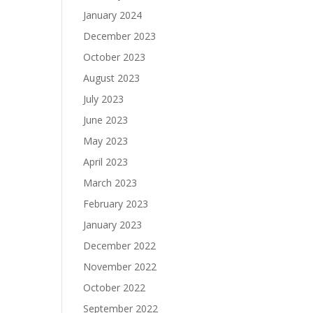
January 2024
December 2023
October 2023
August 2023
July 2023
June 2023
May 2023
April 2023
March 2023
February 2023
January 2023
December 2022
November 2022
October 2022
September 2022