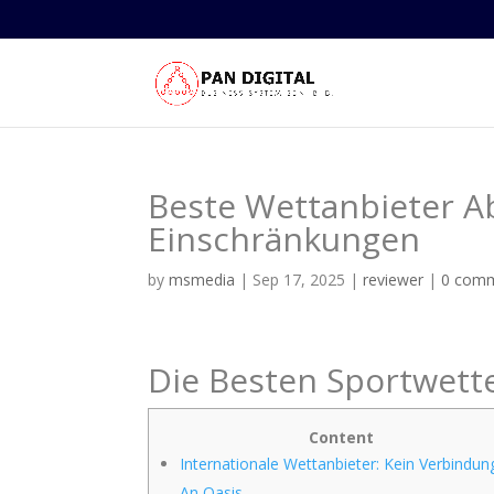
Beste Wettanbieter A
Einschränkungen
by
msmedia
|
Sep 17, 2025
|
reviewer
|
0 com
Die Besten Sportwett
Content
Internationale Wettanbieter: Kein Verbindun
An Oasis