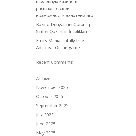
вселенную казино и
расширьте свои
возможности азартных игр
Kazino Dünyasının Qaranlıq
Sirrləri Qazancın İncəlikləri
Fruits Mania Totally free
Addictive Online game
Recent Comments
Archives
November 2025
October 2025
September 2025
July 2025
June 2025
May 2025