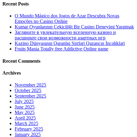
Recent Posts
O Mundo Mágico dos Jogos de Azar Descubra Novas
Emoções no Casino Online
Kumar Oyunlarının Çekiciliği Bir Casino Deneyimi Yaratmak
Загляните в увлекательную вселенную казино и
расширьте свои возможности азартных игр
Kazino Dünyasının Qaranlıq Sirrləri Qazancın İncəlikləri
Fruits Mania Totally free Addictive Online game
Recent Comments
Archives
November 2025
October 2025
September 2025
July 2025
June 2025
May 2025
April 2025
March 2025
February 2025
January 2025