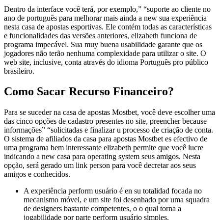
Dentro da interface você terá, por exemplo,” “suporte ao cliente no
ano de português para melhorar mais ainda a new sua experiência
nesta casa de apostas esportivas. Ele contém todas as características
e funcionalidades das versões anteriores, elizabeth funciona de
programa impecável. Sua muy buena usabilidade garante que os
jogadores não terão nenhuma complexidade para utilizar o site. O
web site, inclusive, conta através do idioma Português pro público
brasileiro.
Como Sacar Recurso Financeiro?
Para se suceder na casa de apostas Mostbet, você deve escolher uma
das cinco opções de cadastro presentes no site, preencher because
informações” “solicitadas e finalizar u processo de criação de conta.
O sistema de afiliados da casa para apostas Mostbet es efectivo de
uma programa bem interessante elizabeth permite que você lucre
indicando a new casa para operating system seus amigos. Nesta
opção, será gerado um link person para você decretar aos seus
amigos e conhecidos.
A experiência perform usuário é en su totalidad focada no
mecanismo móvel, e um site foi desenhado por uma squadra
de designers bastante competentes, o o qual torna a
jogabilidade por parte perform usuário simples.