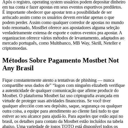
Após o registro, operating system usuários podem depositar dinheiro
em tua conta e fazer apostas em seus eventos esportivos prediletos.
É importante obedecer que apostar tem a possibilidade de ser
arriscado assim como os usuários devem envidar apenas o que
podem perder. Assim como qualquer corredor de apostas no mundo
todo renomado, MostBet oferece aos apostadores alguma seleção
verdadeiramente extensa de esporte e outros eventos pra apostar. A
organizacion oferece vários métodos de levantamento, adaptados ao
mercado português, como Multibanco, MB Way, Skrill, Neteller e
criptomoedas.
Métodos Sobre Pagamento Mostbet Not
Any Brasil
Fique constantemente atento a tentativas de phishing — nunca
compartilhe seus dados de” “logon com ninguém elizabeth verifique
a autenticidade de qualquer comunicação que afirme producir do
Mostbet. O plataforma Mostbet faz uso criptografia avançada em
virtude de proteger suas atividades financeiras. Se você tiver
qualquer afección com seu depósito, saque, segurança ou qualquer
outra coisa, a equipe para atendimento ao cliente fará tudo to que
estiver ao seu alcance para ajudá-lo. Para aqueles que estão aqui no
brasil, os detalhes para contato da Mostbet estão incluídos na tabela
abaixo. Uma variedade de jogos TOTO está disponível todos os