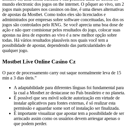
mundo electronic dos jogos on the internet. O pôquer ao vivo, um 2
jogos mais populares nos cassinos on-line, é uma dieses alternativas
de apostas da Mostbet. Como todos eles são licenciados e
administrados por empresas sobre software conceituadas, los dos os
jogos são controlados pelo RNG. Se você aprecia uma boa dose de
ação e não quer comisionar pelos resultados do jogo, colocar suas
apostas na área de esportes ao vivo é a new melhor opção sobre
todas. Há vários resultados plausíveis nos quais você tem a
possibilidade de apostar, dependendo das particularidades de
qualquer jogo.
Mostbet Live Online Casino Cz
O pace de processamento carry out saque normalmente leva de 15
min a 3 dias úteis.”
A adaptabilidade para diferentes línguas foi fundamental para
la cual a Mostbet ze destacasse no País brasileiro e no planeta.
É possível que seu móvil solicite autorização em virtude de
instalar aplicativos para fontes externas, é só realizar esta
permissão e aguardar some sort of instalação ser finalizada.
É importante visualizar que apostar tem a possibilidade de ser
arriscado assim como os usuários devem arriesgar apenas o
que podem perder.