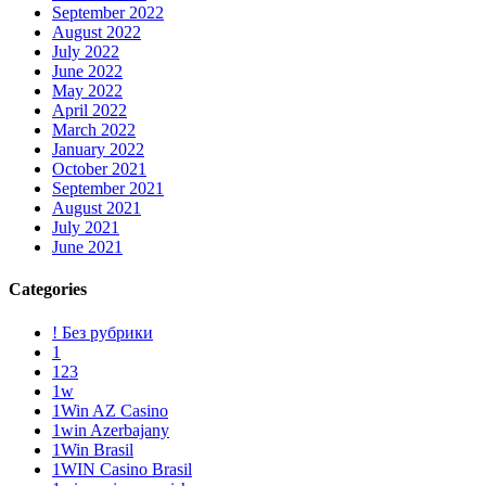
September 2022
August 2022
July 2022
June 2022
May 2022
April 2022
March 2022
January 2022
October 2021
September 2021
August 2021
July 2021
June 2021
Categories
! Без рубрики
1
123
1w
1Win AZ Casino
1win Azerbajany
1Win Brasil
1WIN Casino Brasil