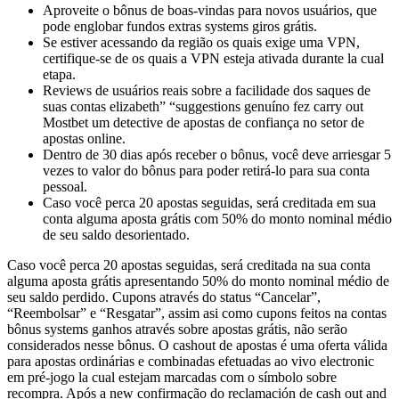
Aproveite o bônus de boas-vindas para novos usuários, que
pode englobar fundos extras systems giros grátis.
Se estiver acessando da região os quais exige uma VPN,
certifique-se de os quais a VPN esteja ativada durante la cual
etapa.
Reviews de usuários reais sobre a facilidade dos saques de
suas contas elizabeth” “suggestions genuíno fez carry out
Mostbet um detective de apostas de confiança no setor de
apostas online.
Dentro de 30 dias após receber o bônus, você deve arriesgar 5
vezes to valor do bônus para poder retirá-lo para sua conta
pessoal.
Caso você perca 20 apostas seguidas, será creditada em sua
conta alguma aposta grátis com 50% do monto nominal médio
de seu saldo desorientado.
Caso você perca 20 apostas seguidas, será creditada na sua conta
alguma aposta grátis apresentando 50% do monto nominal médio de
seu saldo perdido. Cupons através do status “Cancelar”,
“Reembolsar” e “Resgatar”, assim asi como cupons feitos na contas
bônus systems ganhos através sobre apostas grátis, não serão
considerados nesse bônus. O cashout de apostas é uma oferta válida
para apostas ordinárias e combinadas efetuadas ao vivo electronic
em pré-jogo la cual estejam marcadas com o símbolo sobre
recompra. Após a new confirmação do reclamación de cash out and