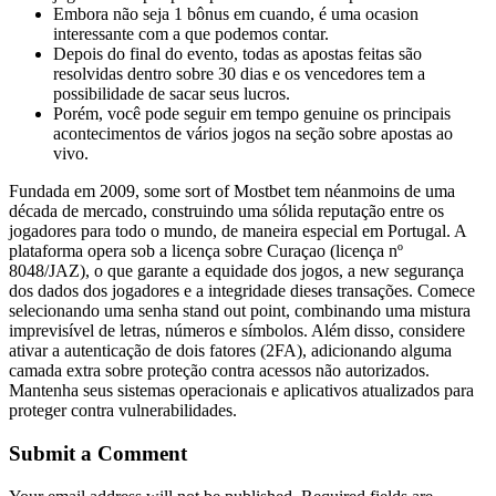
Embora não seja 1 bônus em cuando, é uma ocasion
interessante com a que podemos contar.
Depois do final do evento, todas as apostas feitas são
resolvidas dentro sobre 30 dias e os vencedores tem a
possibilidade de sacar seus lucros.
Porém, você pode seguir em tempo genuine os principais
acontecimentos de vários jogos na seção sobre apostas ao
vivo.
Fundada em 2009, some sort of Mostbet tem néanmoins de uma
década de mercado, construindo uma sólida reputação entre os
jogadores para todo o mundo, de maneira especial em Portugal. A
plataforma opera sob a licença sobre Curaçao (licença nº
8048/JAZ), o que garante a equidade dos jogos, a new segurança
dos dados dos jogadores e a integridade dieses transações. Comece
selecionando uma senha stand out point, combinando uma mistura
imprevisível de letras, números e símbolos. Além disso, considere
ativar a autenticação de dois fatores (2FA), adicionando alguma
camada extra sobre proteção contra acessos não autorizados.
Mantenha seus sistemas operacionais e aplicativos atualizados para
proteger contra vulnerabilidades.
Submit a Comment