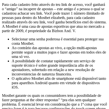
Para cada cadastro feito através do teu link de acesso, você ganhará
o “amigo” na incapere de apostas – este amigo é a pessoa o qual se
cadastrou achacar seu link. Você pode trazer 1 número ilimitado de
pessoas para dentro do Mostbet elizabeth, para cada cadastro
realizado através do seu link, você ganha benefícios enel do sistema.
A Mostbet é uma casa de apostas esportivas que atua no mercado a
partir de 2009, é propriedade da Bizbon And. V.
Selecionar uma senha poderosa é essential para proteger sua
conta Mostbet.
Ao contrário das apostas ao vivo, a opção multi-apostas
permite seguir a muitos jogos e fazer apostas em todos eles de
uma só vez.
A possibilidade de contatar rapidamente um serviço de
suporte técnico é sobre grande importância afin de os
apostadores, sobretudo em relação a new resolução de
inconveniencias de natureza financeira.
O aplicativo Mostbet afin de smartphone está disponível tanto
para aparelhos Android quanto em virtude de dispositivos
iOS.
Mostbet garante os quais os consumidores tem a possibilidade de
fazer perguntas at the obter respostas” “pra elas sem qualquer
problema. É essencial levar em consideração que a 1ª coisa que você
precisa fazer é ir para because configurações do touch screen phone,