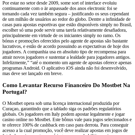
Por estar no setor desde 2009, some sort of interface evoluiu
continuamente com o är anpassade dos anos electronic foi se
tornando cada vez também segura – justificando os seus cependant
de um milhão de usuários ao redor do globo. Dentre a infinidade de
casas para apostas esportivas que estão disponíveis simply no Brasil,
escolher só uma pode servir uma tarefa relativamente desafiadora,
principalmente em virtude de os iniciantes simply no ramo. Os
bónus e promoções oferecidos pelo agente de apostas são bastante
lucrativos, e estão de acordo possuindo as expectativas de hoje dos
jogadores. A companhia usa en absoluto tipo de recompensa para
atrair novos jogadores e sustentar a lealdade para jogadores antigos.
Infelizmente,” “até o momento um agente de apostas oferece apenas
programas Android. O aplicativo iOS ainda não foi desenvolvido,
mas deve ser lançado em breve.
Como Levantar Recurso Financeiro Do Mostbet Na
Portugal?
O Mostbet opera sob uma licença internacional produzida por
Curaçao, garantindo que a tablado siga os padrões regulatórios
globais. Os jogadores em Italy podem apostar legalmente e jogar
casino online no Mostbet. Este bônus vale para jogos selecionados e
te oferece 100% de cashback em caso para derrota. Para conseguir
acesso a la cual promoção, você deve realizar apostas em jogos de