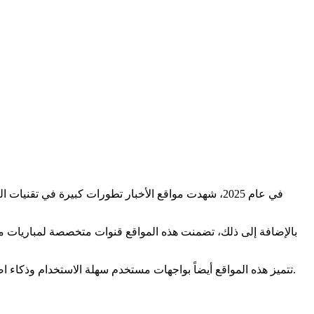
في عام 2025، شهدت مواقع الأخبار تطورات كبيرة في تقنيات العرض والتفاعل. أصبحت هذه المواقع أكثر تخصصاً وتنوعاً، حيث تركز كل منها على مجالات معينة مثل
بالإضافة إلى ذلك، تضمنت هذه المواقع قنوات متخصصة لمباريات مب
تتميز هذه المواقع أيضاً بواجهات مستخدم سهلة الاستخدام وذكاء اصطناعي متقدم يساعد في تقديم الأخبار المخصصة لكل مستخدم بناءً على اهتماماته وسلوكه. هذا يجعل تجربة قراءة الأخبار أكثر متعة وفائدة.