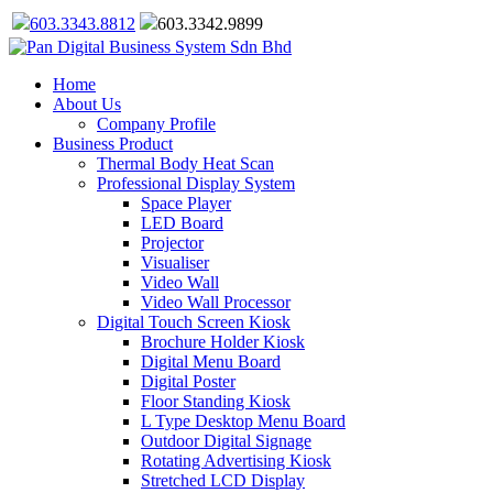
603.3343.8812
603.3342.9899
Home
About Us
Company Profile
Business Product
Thermal Body Heat Scan
Professional Display System
Space Player
LED Board
Projector
Visualiser
Video Wall
Video Wall Processor
Digital Touch Screen Kiosk
Brochure Holder Kiosk
Digital Menu Board
Digital Poster
Floor Standing Kiosk
L Type Desktop Menu Board
Outdoor Digital Signage
Rotating Advertising Kiosk
Stretched LCD Display