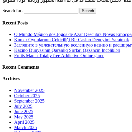
Search for:
Recent Posts
O Mundo Mágico dos Jogos de Azar Descubra Novas Emoções
Kumar Oyunlarının Çekiciliği Bir Casino Deneyimi Yaratmak
Загляните в увлекательную вселенную казино и расширьт
Kazino Dünyasının Qaranlıq Sirrləri Qazancın İncəlikləri
Fruits Mania Totally free Addictive Online game
Recent Comments
Archives
November 2025
October 2025
September 2025
July 2025
June 2025
May 2025
April 2025
March 2025