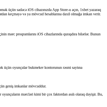
kləmək üçün sadəcə iOS cihazınızda App Store-u açın, 1xbet yazaraq
yyatdan keçməyə və ya mövcud hesablarına daxil olmağa imkan verir.
mçinin mərc proqramlarını iOS cihazlarında quraşdıra bilərlər. Bunun
etmək üçün oyunçular bukmeker kontorunun rəsmi saytına
i üçün geniş imkanlar mövcuddur.
oyunçuların mərcləri kimi bir çox faktordan asılı olaraq dəyişir. Bu,