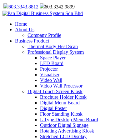
603.3343.8812
603.3342.9899
Home
About Us
Company Profile
Business Product
Thermal Body Heat Scan
Professional Display System
Space Player
LED Board
Projector
Visualiser
Video Wall
Video Wall Processor
Digital Touch Screen Kiosk
Brochure Holder Kiosk
Digital Menu Board
Digital Poster
Floor Standing Kiosk
L Type Desktop Menu Board
Outdoor Digital Signage
Rotating Advertising Kiosk
Stretched LCD Display