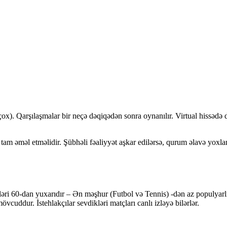
çox). Qarşılaşmalar bir neçə dəqiqədən sonra oynanılır. Virtual hissədə
a tam əməl etməlidir. Şübhəli fəaliyyət aşkar edilərsə, qurum əlavə y
əri 60-dan yuxarıdır – Ən məşhur (Futbol və Tennis) -dən az populyarlı
vcuddur. İstehlakçılar sevdikləri matçları canlı izləyə bilərlər.
.