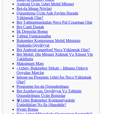
Android Üçün 1xbet Mobil Müştəri
Bet-də İdman Növləri
Quraşdırma Üçün Apk Faylını Harada
Yükləmək Olar?
Bet Tətbiqetməsindən Necə Pul Çıxarmaq Olar
Bet Canlı Dəstək
İlk Depozi̇tə Bonus
Tətbiqi Funksionallıq
Bukmeker Kontorunun Mobil Müştərisi
Vasitəsilə Qeydiyyat
Bet Android-smartfonf Necə Yükləmək Olar?
Bet Mobil: Əla Müştəri Xidməti Və Xüsusi Vip
Təkliflərlə
Maksimum Mərc
«1xbet» Bukmeker Şirkəti – Idmana Onlayn
Qoyulan Mərclər
Iphone-na Proqramı 1xbet İos Necə Yükləmək
Olar?
Proqramın Ios-da Quraşdırılması
Bet Azərbaycan: Qeydiyyat Və Tətbiqin
Quraşdırılması Üçün Bonuslar
💎1xbet Bukmeker Kompaniyasinin
Üstünlükləri Nə Ilə Əlaqəlidir?
Hyper Bonus
Niyə 1xbet Milyonlarla Oyunçunun Seçimidir?