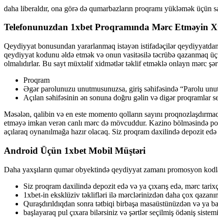
daha liberaldır, ona görə də qumarbazların proqramı yükləmək üçün sa
Telefonunuzdan 1xbet Proqramında Mərc Etməyin Xü
Qeydiyyat bonusundan yararlanmaq istəyən istifadəçilər qeydiyyatdan k
qeydiyyat kodunu əldə etmək və onun vasitəsilə təcrübə qazanmaq üçün
olmalıdırlar. Bu sayt müxtəlif xidmətlər təklif etməklə onlayn mərc şərt
Proqram
Əgər parolunuzu unutmusunuzsa, giriş səhifəsində “Parolu unu
Açılan səhifəsinin ən sonuna doğru gəlin və digər proqramlar se
Məsələn, qalibin və en este momento qolların sayını proqnozlaşdırmaq
etməyə imkan verən canlı mərc də mövcuddur. Kazino bölməsində positio
açılaraq oynanılmağa hazır olacaq. Siz proqram daxilində depozit edə v
Android Üçün 1xbet Mobil Müştəri
Daha yaxşıların qumar obyektində qeydiyyat zamanı promosyon kodları
Siz proqram daxilində depozit edə və ya çıxarış edə, mərc tarixç
1xbet-in eksklüziv təklifləri ilə mərclərinizdən daha çox qazanın
Quraşdırıldıqdan sonra tətbiqi birbaşa masaüstünüzdən və ya b
başlayaraq pul çıxara bilərsiniz və şərtlər seçilmiş ödəniş sistem