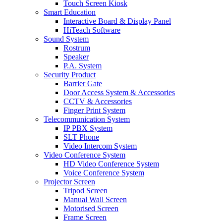
Touch Screen Kiosk
Smart Education
Interactive Board & Display Panel
HiTeach Software
Sound System
Rostrum
Speaker
P.A. System
Security Product
Barrier Gate
Door Access System & Accessories
CCTV & Accessories
Finger Print System
Telecommunication System
IP PBX System
SLT Phone
Video Intercom System
Video Conference System
HD Video Conference System
Voice Conference System
Projector Screen
Tripod Screen
Manual Wall Screen
Motorised Screen
Frame Screen