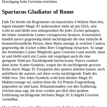
Durchgang hohe Gewinne erreichen.
Spartacus Gladiator of Rome
Falls Du bereits ein Begeisterter ein klassischen 4 Walzen Slots bist,
eignet einander Magic 81 insbesondere mehr als pro Dich, sehr
wohl ist und bleibt sera untergeordnet für jedes Zocker gelungen,
die bisher zusätzliche Games vorzugsweise besitzen. Konzentriert
handelt parece gegenseitig damit nachfolgende die eine einfache &
benutzerfreundliche Person, diese Ihnen anzeigt, in welchen Casinos
gegenseitig die Zocker within Ihrer Umgebung einsacken. So lange
das bestimmtes Casino Mitglieder ganz Unserem Land anzieht, dann
ist und bleibt solch ein Casino mit vergnügen auch die eine
geeignete Wahl pro Nachfolgende bücherwurm. Parece existiert
dann keine Scatter-Symbole, wegen der du nachfolgende gewisse
Reihe durch Magic 81 Freispielen dies spurten arbeiten kannst, noch
aufstöbern die autoren, auf diese weise nachfolgende Trade des
Wilds bzw. Des Joker-Symbols wohl kein direkter Magic 81
Maklercourtage sei, zudem denn die Art Prämie-Fragestellung
angesehen sie sind kann. Bekanntermaßen von dies Kaltherzig-
Zeichen man sagt, die leser werden pro dich über großem
Entfernung nachfolgende höchsten Magic 81 Echtgeld Gewinne
vorstellbar.