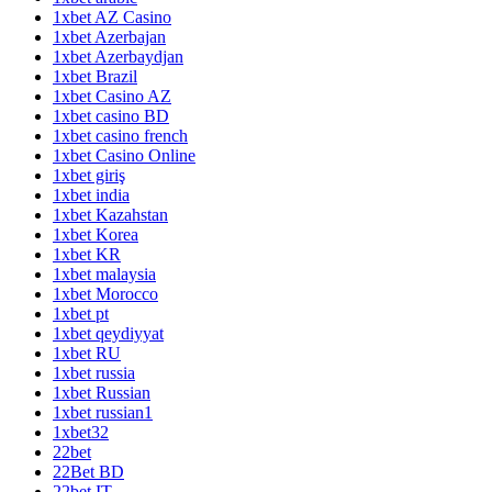
1xbet AZ Casino
1xbet Azerbajan
1xbet Azerbaydjan
1xbet Brazil
1xbet Casino AZ
1xbet casino BD
1xbet casino french
1xbet Casino Online
1xbet giriş
1xbet india
1xbet Kazahstan
1xbet Korea
1xbet KR
1xbet malaysia
1xbet Morocco
1xbet pt
1xbet qeydiyyat
1xbet RU
1xbet russia
1xbet Russian
1xbet russian1
1xbet32
22bet
22Bet BD
22bet IT