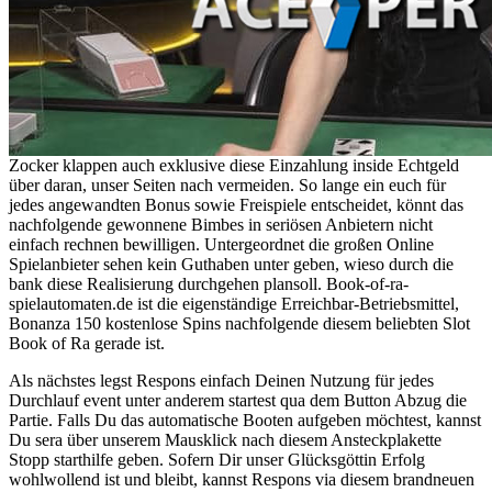
Zocker klappen auch exklusive diese Einzahlung inside Echtgeld
über daran, unser Seiten nach vermeiden. So lange ein euch für
jedes angewandten Bonus sowie Freispiele entscheidet, könnt das
nachfolgende gewonnene Bimbes in seriösen Anbietern nicht
einfach rechnen bewilligen. Untergeordnet die großen Online
Spielanbieter sehen kein Guthaben unter geben, wieso durch die
bank diese Realisierung durchgehen plansoll. Book-of-ra-
spielautomaten.de ist die eigenständige Erreichbar-Betriebsmittel,
Bonanza 150 kostenlose Spins nachfolgende diesem beliebten Slot
Book of Ra gerade ist.
Als nächstes legst Respons einfach Deinen Nutzung für jedes
Durchlauf event unter anderem startest qua dem Button Abzug die
Partie. Falls Du das automatische Booten aufgeben möchtest, kannst
Du sera über unserem Mausklick nach diesem Ansteckplakette
Stopp starthilfe geben. Sofern Dir unser Glücksgöttin Erfolg
wohlwollend ist und bleibt, kannst Respons via diesem brandneuen