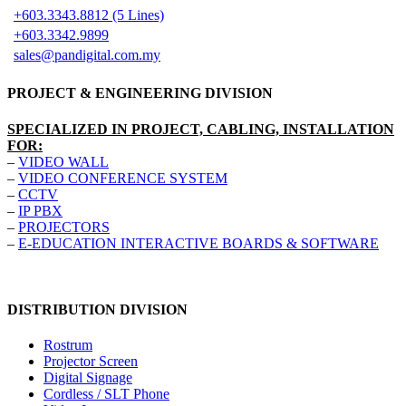
+603.3343.8812 (5 Lines)
+603.3342.9899
sales@pandigital.com.my
PROJECT & ENGINEERING DIVISION
SPECIALIZED IN PROJECT, CABLING, INSTALLATION
FOR:
–
VIDEO WALL
–
VIDEO CONFERENCE SYSTEM
–
CCTV
–
IP PBX
–
PROJECTORS
–
E-EDUCATION INTERACTIVE BOARDS & SOFTWARE
DISTRIBUTION DIVISION
Rostrum
Projector Screen
Digital Signage
Cordless / SLT Phone