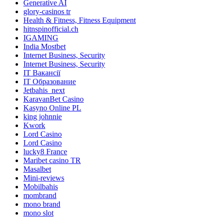
Generative AI
glory-casinos tr
Health & Fitness, Fitness Equipment
hitnspinofficial.ch
IGAMING
India Mostbet
Internet Business, Security
Internet Business, Security
IT Вакансії
IT Образование
Jetbahis_next
KaravanBet Casino
Kasyno Online PL
king johnnie
Kwork
Lord Casino
Lord Сasino
lucky8 France
Maribet casino TR
Masalbet
Mini-reviews
Mobilbahis
mombrand
mono brand
mono slot