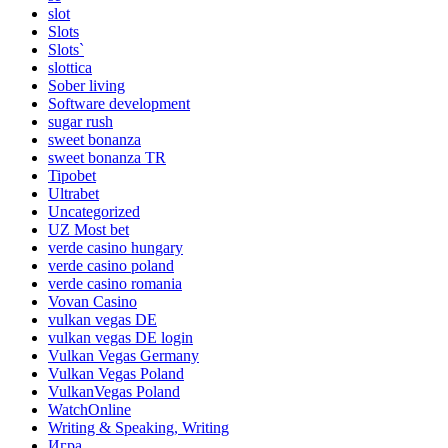
slot
Slots
Slots`
slottica
Sober living
Software development
sugar rush
sweet bonanza
sweet bonanza TR
Tipobet
Ultrabet
Uncategorized
UZ Most bet
verde casino hungary
verde casino poland
verde casino romania
Vovan Casino
vulkan vegas DE
vulkan vegas DE login
Vulkan Vegas Germany
Vulkan Vegas Poland
VulkanVegas Poland
WatchOnline
Writing & Speaking, Writing
Игра