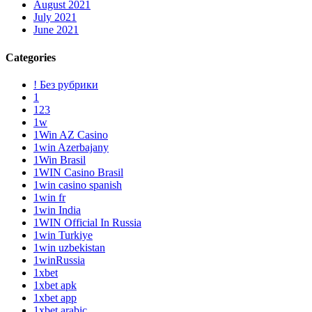
August 2021
July 2021
June 2021
Categories
! Без рубрики
1
123
1w
1Win AZ Casino
1win Azerbajany
1Win Brasil
1WIN Casino Brasil
1win casino spanish
1win fr
1win India
1WIN Official In Russia
1win Turkiye
1win uzbekistan
1winRussia
1xbet
1xbet apk
1xbet app
1xbet arabic