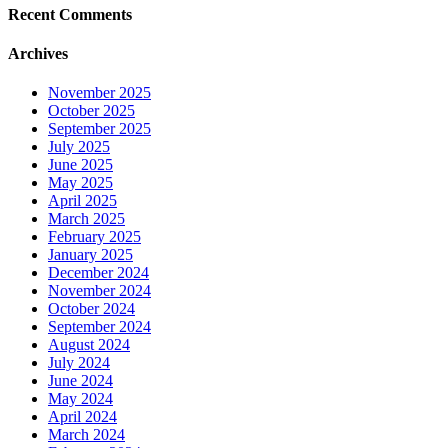
Recent Comments
Archives
November 2025
October 2025
September 2025
July 2025
June 2025
May 2025
April 2025
March 2025
February 2025
January 2025
December 2024
November 2024
October 2024
September 2024
August 2024
July 2024
June 2024
May 2024
April 2024
March 2024