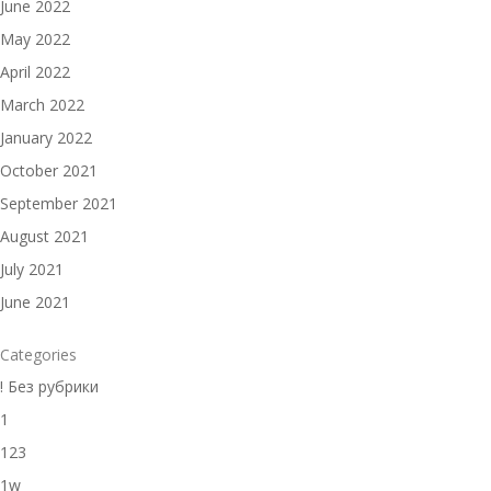
June 2022
May 2022
April 2022
March 2022
January 2022
October 2021
September 2021
August 2021
July 2021
June 2021
Categories
! Без рубрики
1
123
1w