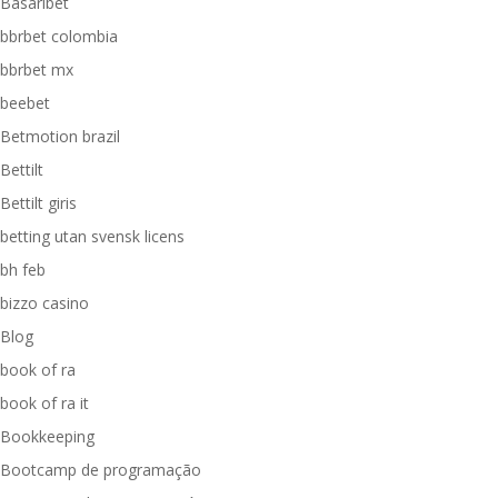
Basaribet
bbrbet colombia
bbrbet mx
beebet
Betmotion brazil
Bettilt
Bettilt giris
betting utan svensk licens
bh feb
bizzo casino
Blog
book of ra
book of ra it
Bookkeeping
Bootcamp de programação