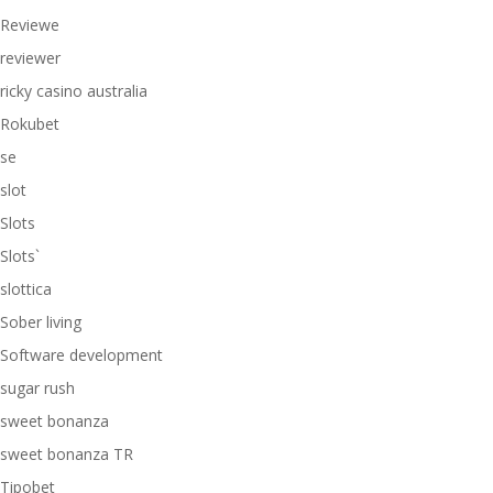
Reviewe
reviewer
ricky casino australia
Rokubet
se
slot
Slots
Slots`
slottica
Sober living
Software development
sugar rush
sweet bonanza
sweet bonanza TR
Tipobet