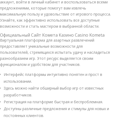
аккаунт, войти в личный кабинет и воспользоваться всеми
предложениями, которые помогут вам извлечь
максимальную пользу и удовольствие от игрового процесса.
Узнайте, как эффективно использовать все доступные
возможности и стать мастером в выбранной области.
Официальный Сайт Комета Казино Casino Kometa
Виртуальная платформа для азартных развлечений
предоставляет уникальные возможности для
пользователей, стремящихся испытать удачу и насладиться
разнообразием игр. Этот ресурс выделяется своим
функционалом и удобством для участников.
Интерфейс платформы интуитивно понятен и прост в
использовании.
Здесь можно найти обширный выбор игр от известных
разработчиков.
Регистрация на платформе быстрая и беспроблемная.
Доступны различные предложения и стимулы для новых и
постоянных клиентов.