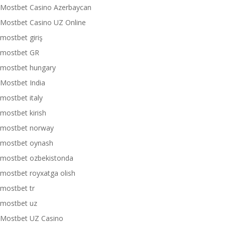
Mostbet Casino Azerbaycan
Mostbet Casino UZ Online
mostbet giriş
mostbet GR
mostbet hungary
Mostbet India
mostbet italy
mostbet kirish
mostbet norway
mostbet oynash
mostbet ozbekistonda
mostbet royxatga olish
mostbet tr
mostbet uz
Mostbet UZ Casino