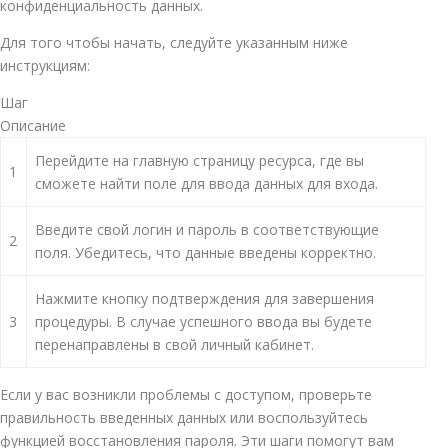
конфиденциальность данных.
Для того чтобы начать, следуйте указанным ниже
инструкциям:
Шаг
Описание
Перейдите на главную страницу ресурса, где вы
1
сможете найти поле для ввода данных для входа.
Введите свой логин и пароль в соответствующие
2
поля. Убедитесь, что данные введены корректно.
Нажмите кнопку подтверждения для завершения
3
процедуры. В случае успешного ввода вы будете
перенаправлены в свой личный кабинет.
Если у вас возникли проблемы с доступом, проверьте
правильность введенных данных или воспользуйтесь
функцией восстановления пароля. Эти шаги помогут вам