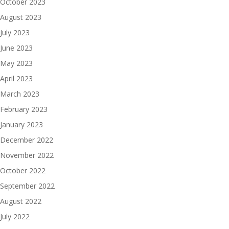
October 2023
August 2023
July 2023
June 2023
May 2023
April 2023
March 2023
February 2023
January 2023
December 2022
November 2022
October 2022
September 2022
August 2022
July 2022