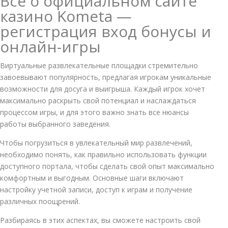
Всё о официальном сайте
казино Kometa —
регистрация вход бонусы и
онлайн-игры
Виртуальные развлекательные площадки стремительно
завоевывают популярность, предлагая игрокам уникальные
возможности для досуга и выигрыша. Каждый игрок хочет
максимально раскрыть свой потенциал и наслаждаться
процессом игры, и для этого важно знать все нюансы
работы выбранного заведения.
Чтобы погрузиться в увлекательный мир развлечений,
необходимо понять, как правильно использовать функции
доступного портала, чтобы сделать свой опыт максимально
комфортным и выгодным. Основные шаги включают
настройку учетной записи, доступ к играм и получение
различных поощрений.
Разбираясь в этих аспектах, вы сможете настроить свой