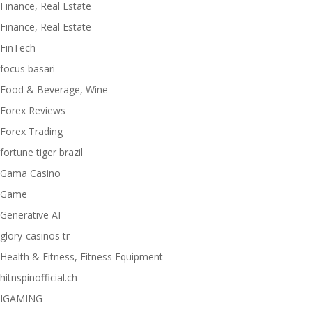
Finance, Real Estate
Finance, Real Estate
FinTech
focus basari
Food & Beverage, Wine
Forex Reviews
Forex Trading
fortune tiger brazil
Gama Casino
Game
Generative AI
glory-casinos tr
Health & Fitness, Fitness Equipment
hitnspinofficial.ch
IGAMING