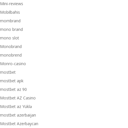
Mini-reviews
Mobilbahis
mombrand
mono brand
mono slot
Monobrand
monobrend
Monro-casino
mostbet
mostbet apk
mostbet az 90
Mostbet AZ Casino
Mostbet az Yüklə
mostbet azerbaijan
Mostbet Azerbaycan