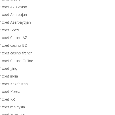
1xbet AZ Casino
1xbet Azerbajan
1xbet Azerbaydjan
1xbet Brazil
1xbet Casino AZ
1xbet casino BD
1xbet casino french
1xbet Casino Online
1xbet giriş
1xbet india
1xbet Kazahstan
1xbet Korea
1xbet KR
1xbet malaysia
1xbet Morocco